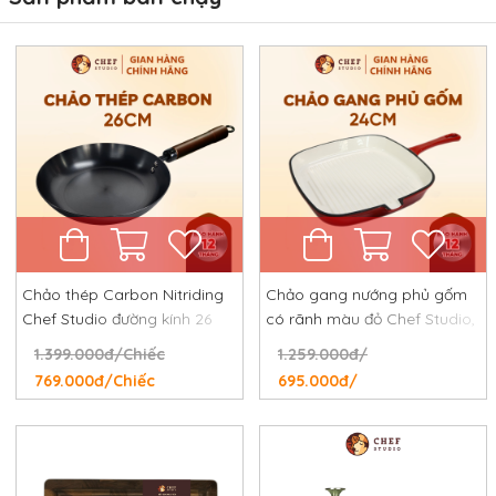
Chảo thép Carbon Nitriding
Chảo gang nướng phủ gốm
Chef Studio đường kính 26
có rãnh màu đỏ Chef Studio,
cm, chống dính tự nhiên,
đường kính 24 cm
1.399.000đ/Chiếc
1.259.000đ/
chống rỉ, chống xước
769.000đ/Chiếc
695.000đ/