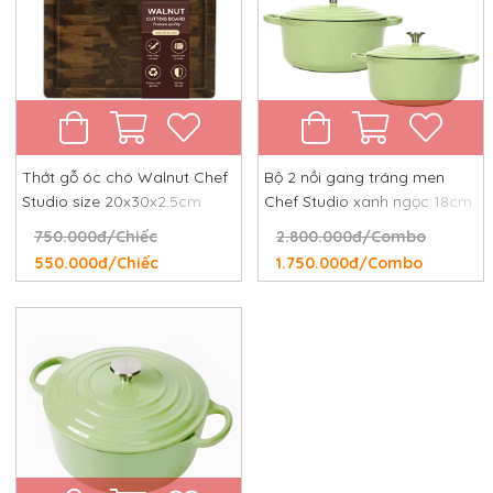
Thớt gỗ óc chó Walnut Chef
Bộ 2 nồi gang tráng men
Studio size 20x30x2.5cm
Chef Studio xanh ngọc 18cm
và 24cm
750.000đ/Chiếc
2.800.000đ/Combo
550.000đ/Chiếc
1.750.000đ/Combo