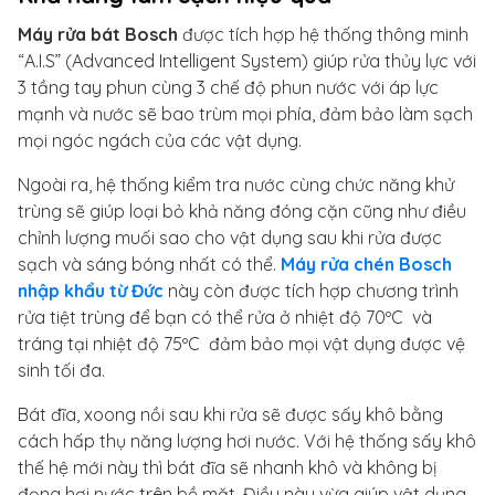
Máy rửa bát Bosch
được tích hợp hệ thống thông minh
“A.I.S” (Advanced Intelligent System) giúp rửa thủy lực với
3 tầng tay phun cùng 3 chế độ phun nước với áp lực
mạnh và nước sẽ bao trùm mọi phía, đảm bảo làm sạch
mọi ngóc ngách của các vật dụng.
Ngoài ra, hệ thống kiểm tra nước cùng chức năng khử
trùng sẽ giúp loại bỏ khả năng đóng cặn cũng như điều
chỉnh lượng muối sao cho vật dụng sau khi rửa được
sạch và sáng bóng nhất có thể.
Máy rửa chén Bosch
nhập khẩu từ Đức
này còn được tích hợp chương trình
rửa tiệt trùng để bạn có thể rửa ở nhiệt độ 70ºC và
tráng tại nhiệt độ 75ºC đảm bảo mọi vật dụng được vệ
sinh tối đa.
Bát đĩa, xoong nồi sau khi rửa sẽ được sấy khô bằng
cách hấp thụ năng lượng hơi nước. Với hệ thống sấy khô
thế hệ mới này thì bát đĩa sẽ nhanh khô và không bị
đọng hơi nước trên bề mặt. Điều này vừa giúp vật dụng