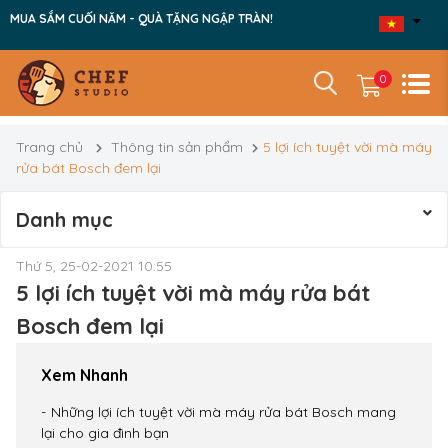
MUA SẮM CUỐI NĂM - QUÀ TẶNG NGẬP TRÀN!
0
Trang chủ
Thông tin sản phẩm
5 lợi ích tuyệt vời mà máy
rửa bát Bosch đem lại
Danh mục
Thứ 5, 25-02-2021 10:55
5 lợi ích tuyệt vời mà máy rửa bát
Bosch đem lại
Xem Nhanh
Những lợi ích tuyệt vời mà máy rửa bát Bosch mang
lại cho gia đình bạn