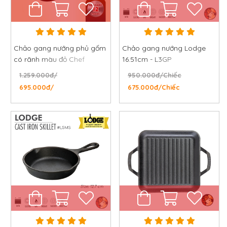
Chảo gang nướng phủ gốm
Chảo gang nướng Lodge
có rãnh màu đỏ Chef
16.51cm - L3GP
Studio, đường kính 24 cm
1.259.000đ/
950.000đ/Chiếc
695.000đ/
675.000đ/Chiếc
Chảo gang là gì? Sản phẩm này có điểm gì đặc biệt
10 lý do nên sắm chiếc chảo
gang
Chảo gang có khả năng giữ nhiệt tốt
trong quá trình nấu nướng
Một trong những vật liệu có khả năng giữ nhiệt tốt
nhất hiện nay là gang, do nó có mật độ dày đặc
của các phân tử kim loại trong dụng cụ được đúc.