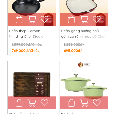
Chảo thép Carbon
Chảo gang nướng phủ
Nitriding Chef Studio
gốm có rãnh màu đỏ Chef
đường kính 26 cm, chống
Studio, đường kính 24 cm
1.399.000đ/Chiếc
1.259.000đ/
dính tự nhiên, chống rỉ,
769.000đ/Chiếc
695.000đ/
chống xước
Chảo gang Lodge được nhiều người lựa chọn vì ít tốn
dầu
Dụng cụ đa năng trong căn bếp
Chảo gang có thể được dùng linh hoạt trong mọi
tình huống tại mọi địa điểm. Với trong căn bếp, chảo
được dùng chế biến món ăn từ ninh, hầm, chiên,
xào,..Ngoài ra, chảo gang sử dụng được trong lò