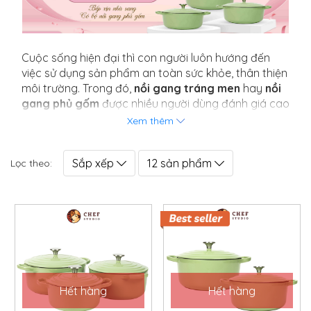
Cuộc sống hiện đại thì con người luôn hướng đến
việc sử dụng sản phẩm an toàn sức khỏe, thân thiện
môi trường. Trong đó,
nồi gang tráng men
hay
nồi
gang phủ gốm
được nhiều người dùng đánh giá cao
hiện nay. Vậy nồi gang tráng men có những ưu điểm
Xem thêm
nổi bật nào? Địa chỉ chọn mua nào uy tín? Đừng bỏ
lỡ nội dung dưới đây của
Chef Studio
để hiểu rõ hơn
Sắp xếp
12 sản phẩm
Lọc theo:
về sản phẩm này nhé.
Giới thiệu về nồi gang tráng men
Nồi gang tráng men (Nồi gang tráng sứ hay nồi
gang phủ gốm) là sản phẩm nồi gang có lớp men
bao phủ bên ngoài bề mặt của lõi gang thô. Thông
thường, nồi được tráng 2 lớp men, trong đó có 1 lớp
men lót và 1 lớp men màu ở bên ngoài. Nhờ vậy mà
sản phẩm đem đến độ bền bỉ cao, hiệu quả sử dụng
Hết hàng
Hết hàng
và có màu sắc đa dạng, bắt mắt.