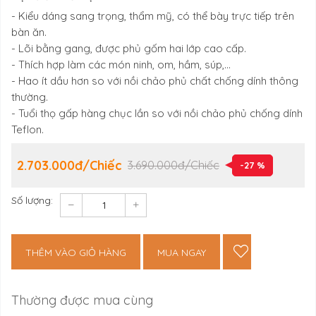
- Kiểu dáng sang trọng, thẩm mỹ, có thể bày trực tiếp trên
bàn ăn.
- Lõi bằng gang, được phủ gốm hai lớp cao cấp.
- Thích hợp làm các món ninh, om, hầm, súp,...
- Hao ít dầu hơn so với nồi chảo phủ chất chống dính thông
thường.
- Tuổi thọ gấp hàng chục lần so với nồi chảo phủ chống dính
Teflon.
2.703.000đ/Chiếc
3.690.000đ/Chiếc
-27 %
Số lượng:
THÊM VÀO GIỎ HÀNG
MUA NGAY
Thường được mua cùng