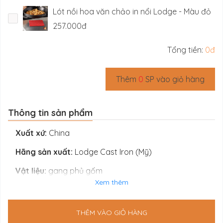
Lót nồi hoa văn chảo in nổi Lodge - Màu đỏ
257.000đ
Tổng tiền:
0đ
Thêm
0
SP vào giỏ hàng
Thông tin sản phẩm
Xuất xứ:
China
Hãng sản xuất:
Lodge Cast Iron (Mỹ)
Vật liệu:
gang phủ gốm
Xem thêm
Màu sắc:
đỏ
Hình dạng:
Tròn, lòng bằng, lòng sâu, hai tay cầm
THÊM VÀO GIỎ HÀNG