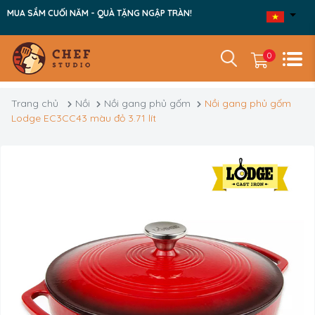
MUA SẮM CUỐI NĂM - QUÀ TẶNG NGẬP TRÀN!
0
Trang chủ
Nồi
Nồi gang phủ gốm
Nồi gang phủ gốm
Lodge EC3CC43 màu đỏ 3.71 lít