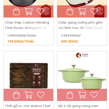
Chảo thép Carbon Nitriding
Chảo gang nướng phủ gốm
Chef Studio đường kính 26
có rãnh màu đỏ Chef Studio,
cm, chống dính tự nhiên,
đường kính 24 cm
1.399.000đ/Chiếc
1.259.000đ/
chống rỉ, chống xước
769.000đ/Chiếc
695.000đ/
Thớt gỗ óc chó Walnut Chef
Bộ 2 nồi gang tráng men