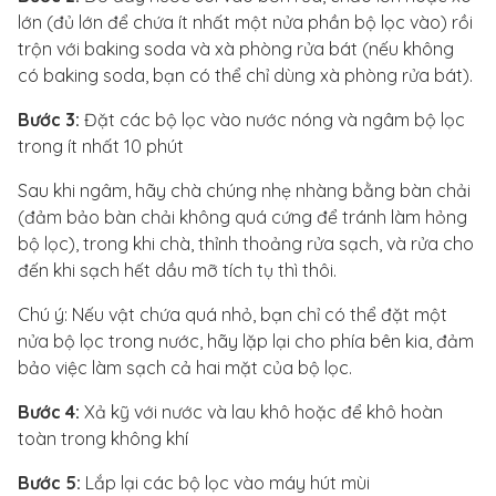
lớn (đủ lớn để chứa ít nhất một nửa phần bộ lọc vào) rồi
trộn với baking soda và xà phòng rửa bát (nếu không
có baking soda, bạn có thể chỉ dùng xà phòng rửa bát).
Bước 3:
Đặt các bộ lọc vào nước nóng và ngâm bộ lọc
trong ít nhất 10 phút
Sau khi ngâm, hãy chà chúng nhẹ nhàng bằng bàn chải
(đảm bảo bàn chải không quá cứng để tránh làm hỏng
bộ lọc), trong khi chà, thỉnh thoảng rửa sạch, và rửa cho
đến khi sạch hết dầu mỡ tích tụ thì thôi.
Chú ý: Nếu vật chứa quá nhỏ, bạn chỉ có thể đặt một
nửa bộ lọc trong nước, hãy lặp lại cho phía bên kia, đảm
bảo việc làm sạch cả hai mặt của bộ lọc.
Bước 4:
Xả kỹ với nước và lau khô hoặc để khô hoàn
toàn trong không khí
Bước 5:
Lắp lại các bộ lọc vào máy hút mùi