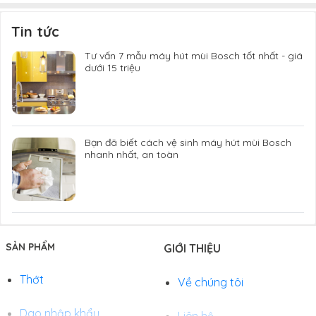
Tin tức
Tư vấn 7 mẫu máy hút mùi Bosch tốt nhất - giá
dưới 15 triệu
Bạn đã biết cách vệ sinh máy hút mùi Bosch
nhanh nhất, an toàn
SẢN PHẨM
GIỚI THIỆU
Thớt
Về chúng tôi
Dao nhập khẩu
Liên hệ