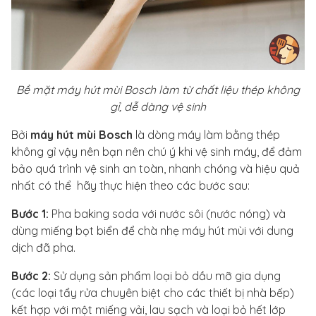
Bề mặt máy hút mùi Bosch làm từ chất liệu thép không
gỉ, dễ dàng vệ sinh
Bởi
máy hút mùi Bosch
là dòng máy làm bằng thép
không gỉ vậy nên bạn nên chú ý khi vệ sinh máy, để đảm
bảo quá trình vệ sinh an toàn, nhanh chóng và hiệu quả
nhất có thể hãy thực hiện theo các bước sau:
Bước 1:
Pha baking soda với nước sôi (nước nóng) và
dùng miếng bọt biển để chà nhẹ máy hút mùi với dung
dịch đã pha.
Bước 2:
Sử dụng sản phẩm loại bỏ dầu mỡ gia dụng
(các loại tẩy rửa chuyên biệt cho các thiết bị nhà bếp)
kết hợp với một miếng vải, lau sạch và loại bỏ hết lớp