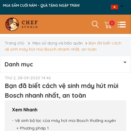
MUA SẮM CUỐI NĂM - QUÀ TẶNG NGẬP TRÀN!
0
Trang chủ
Mẹo sử dụng và bảo quản
Bạn đã biết cách
vệ sinh máy hút mùi Bosch nhanh nhất, an toàn
Danh mục
Thứ 2, 28-09-2020 14:46
Bạn đã biết cách vệ sinh máy hút mùi
Bosch nhanh nhất, an toàn
Xem Nhanh
Vệ sinh bộ lọc của máy hút mùi Bosch thường xuyên
Phương pháp 1