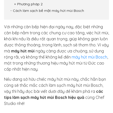
Phương pháp 2
Cách làm sạch bề mặt máy hút mùi Bosch
Với những căn bếp hiện đại ngày nay, đặc biệt những
căn bếp nằm trong các chung cư cao tầng, việc hút mùi,
khói khi nấu là điều rất quan trọng, giúp không gian luôn
được thông thoáng, trong lành, sạch sẽ thơm tho. Vì vậy
mà
máy hút mùi
ngày càng được ưa chuộng, sử dụng
rộng rãi, và không thể không kể đến
máy hút mùi Bosch
,
một trong những thương hiệu máy hút mùi từ Đức cao
cấp nhất hiện nay.
Nếu đang sở hữu chiếc máy hút mùi này, chắc hẳn bạn
cũng sẽ thắc mắc cách làm sạch máy hút mùi Bosch,
vậy thì hãy đọc bài viết dưới đây để khám phá ra
các
tips làm sạch máy hút mùi Bosch hiệu quả
cùng Chef
Studio nhé!