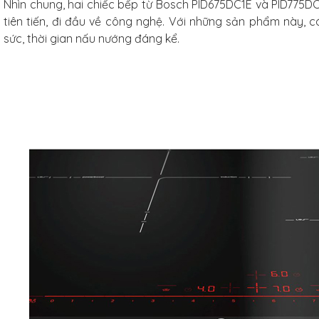
Nhìn chung, hai chiếc bếp từ Bosch PID675DC1E và PID775D
tiên tiến, đi đầu về công nghệ. Với những sản phẩm này, cá
sức, thời gian nấu nướng đáng kể.