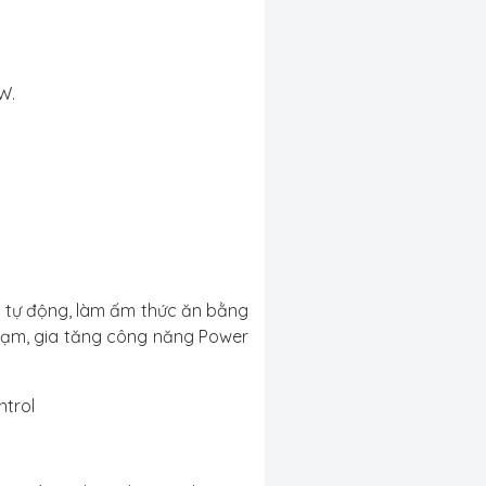
W.
àn tự động, làm ấm thức ăn bằng
 tạm, gia tăng công năng Power
ntrol