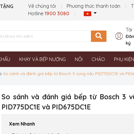
 TẶNG
Về chúng tôi
Phương thức thanh toán
T
Hotline
1900 3080
Tài
Đăn
ký
KHẨU
KHAY VÀ BẾP NƯỚNG
NỒI
CHẢO
PHỤ KIỆ
So sánh và đánh giá bếp từ Bosch 3 vùng nấu PID775DC1E và PID
So sánh và đánh giá bếp từ Bosch 3 
PID775DC1E và PID675DC1E
Xem Nhanh