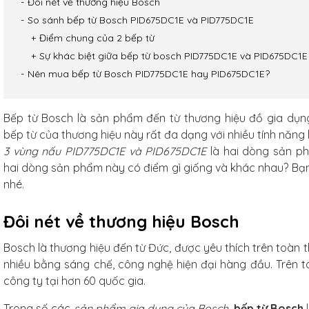
Đôi nét về thương hiệu Bosch
So sánh bếp từ Bosch PID675DC1E và PID775DC1E
Điểm chung của 2 bếp từ
Sự khác biệt giữa bếp từ bosch PID775DC1E và PID675DC1E
Nên mua bếp từ Bosch PID775DC1E hay PID675DC1E?
Bếp từ Bosch là sản phẩm đến từ thương hiệu đồ gia dụn
bếp từ của thương hiệu này rất đa dạng với nhiều tính năng 
3 vùng nấu PID775DC1E và PID675DC1E
là hai dòng sản p
hai dòng sản phẩm này có điểm gì giống và khác nhau? Bạn
nhé.
Đôi nét về thương hiệu Bosch
Bosch là thương hiệu đến từ Đức, được yêu thích trên toàn t
nhiều bằng sáng chế, công nghệ hiện đại hàng đầu. Trên t
công ty tại hơn 60 quốc gia.
arbon
f Studio
Trong số các
sản phẩm gia dụng của Bosch
,
bếp từ Bosch