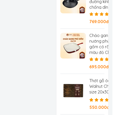
đường kính 2
chống dính tự
chống rỉ, ch
769.000đ/Ch
Chảo gang
nướng phủ
gốm có rãnh
màu đỏ Chef
Studio, đườn
kính 24 cm
695.000đ/
Thớt gỗ óc c
Walnut Chef 
size 20x30x2
550.000đ/C