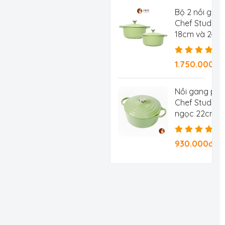
Bộ 2 nồi gan
Chef Studio 
18cm và 24c
1.750.000đ
Nồi gang ph
Chef Studio 
ngọc 22cm 3.
930.000đ/Ch