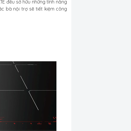
C1E đều sở hữu những tính năng
c bà nội trợ sẽ tiết kiệm công