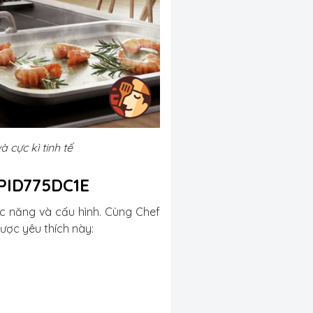
 cực kì tinh tế
 PID775DC1E
c năng và cấu hình. Cùng Chef
ược yêu thích này: