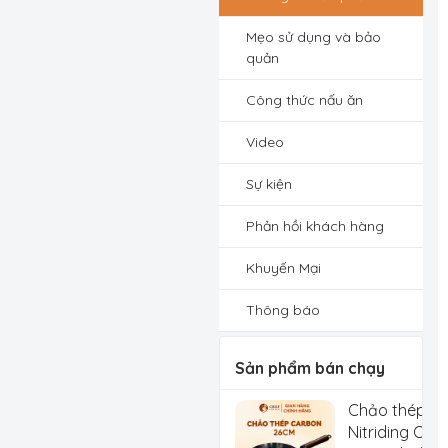
Mẹo sử dụng và bảo
quản
Công thức nấu ăn
Video
Sự kiện
Phản hồi khách hàng
Khuyến Mại
Thông báo
Sản phẩm bán chạy
Chảo thép C
Nitriding Che