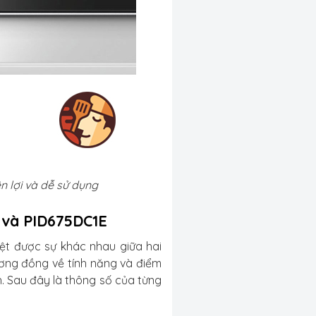
n lợi và dễ sử dụng
E và PID675DC1E
ệt được sự khác nhau giữa hai
ơng đồng về tính năng và điểm
h. Sau đây là thông số của từng