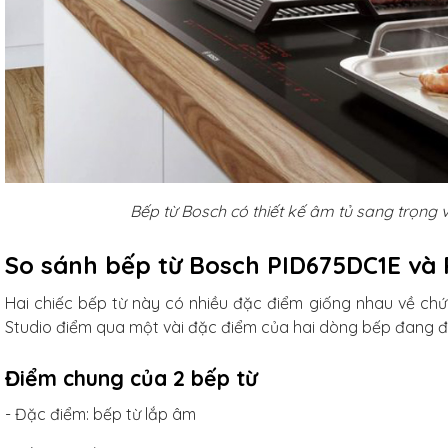
g tráng men
xanh ngọc
m
/Combo
ủ gốm
xanh
Bếp từ Bosch có thiết kế âm tủ sang trọng và
3L
So sánh bếp từ Bosch PID675DC1E và
iếc
Hai chiếc bếp từ này có nhiều đặc điểm giống nhau về chứ
Studio điểm qua một vài đặc điểm của hai dòng bếp đang đ
Điểm chung của 2 bếp từ
- Đặc điểm: bếp từ lắp âm