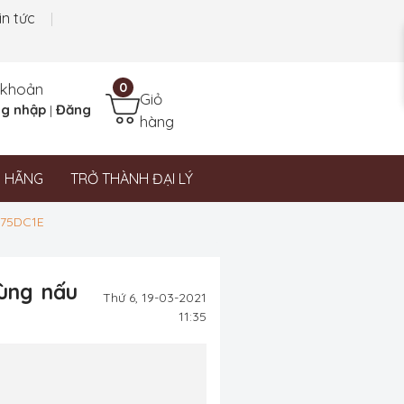
in tức
 khoản
0
Giỏ
g nhập
Đăng
|
hàng
N HÃNG
TRỞ THÀNH ĐẠI LÝ
675DC1E
vùng nấu
Thứ 6, 19-03-2021
11:35