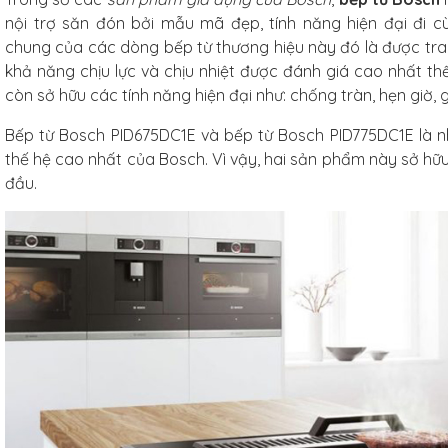
6 cm,
nội trợ săn đón bởi mẫu mã đẹp, tính năng hiện đại đi 
 nhiên,
chung của các dòng bếp từ thương hiệu này đó là được tra
ống xước
khả năng chịu lực và chịu nhiệt được đánh giá cao nhất thế
iếc
còn sở hữu các tính năng hiện đại như: chống tràn, hẹn giờ, 
Bếp từ Bosch PID675DC1E và bếp từ Bosch PID775DC1E là n
thế hệ cao nhất của Bosch. Vì vậy, hai sản phẩm này sở hữu
đầu.
g
hó
Studio
.5cm
hiếc