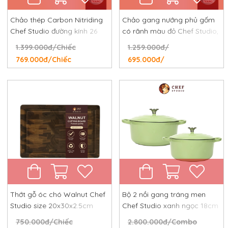
Chảo thép Carbon Nitriding
Chảo gang nướng phủ gốm
Chef Studio đường kính 26
có rãnh màu đỏ Chef Studio,
cm, chống dính tự nhiên,
đường kính 24 cm
1.399.000đ/Chiếc
1.259.000đ/
chống rỉ, chống xước
769.000đ/Chiếc
695.000đ/
Thớt gỗ óc chó Walnut Chef
Bộ 2 nồi gang tráng men
Studio size 20x30x2.5cm
Chef Studio xanh ngọc 18cm
và 24cm
750.000đ/Chiếc
2.800.000đ/Combo