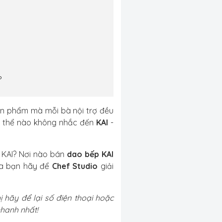
?
ản phẩm mà mỗi bà nội trợ đều
ng thể nào không nhắc đến
KAI
-
o KAI? Nơi nào bán
dao bếp KAI
ủa bạn hãy để
Chef Studio
giải
hãy để lại số điện thoại hoặc
nhanh nhất!