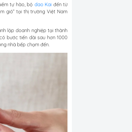
niềm tự hào, bộ
dao Kai
đến từ
m gió” tại thị trường Việt Nam
nh lập doanh nghiệp tại thành
 có bước tiến dài sau hơn 1000
ùng nhà bếp chạm đến.