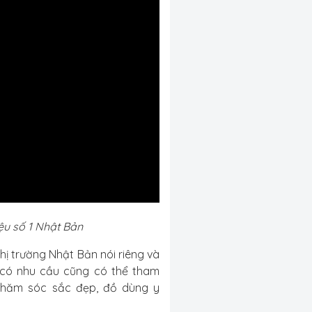
ệu số 1 Nhật Bản
hị trường Nhật Bản nói riêng và
u có nhu cầu cũng có thể tham
chăm sóc sắc đẹp, đồ dùng y