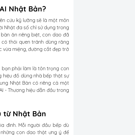
KAI Nhật Bản?
ên cứu kỹ lưỡng sẽ là một môn
i Nhật đa số chỉ sử dụng trong
bàn ăn riêng biệt, con dao đã
 có thói quen tránh dùng răng
ớc vừa miệng, đường cắt đẹp trở
 bạn phải làm là tôn trọng con
g hiệu đồ dùng nhà bếp thật sự
Trung Nhật Bản có riêng cả một
AI
- Thương hiệu dẫn đầu trong
u từ Nhật Bản
ia đình. Mỗi người đầu bếp dù
 những con dao thật ưng ý để