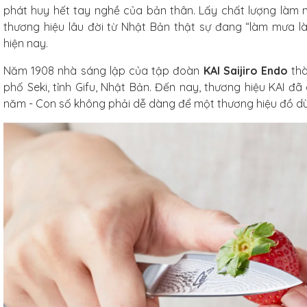
phát huy hết tay nghề của bản thân. Lấy chất lượng làm 
g tráng men
thương hiệu lâu đời từ Nhật Bản thật sự đang “làm mưa là
xanh ngọc
hiện nay.
m
Năm 1908 nhà sáng lập của tập đoàn
KAI Saijiro Endo
thà
phố Seki, tỉnh Gifu, Nhật Bản. Đến nay, thương hiệu KAI đã
/Combo
năm - Con số không phải dễ dàng để một thương hiệu đồ d
ủ gốm
xanh
3L
iếc