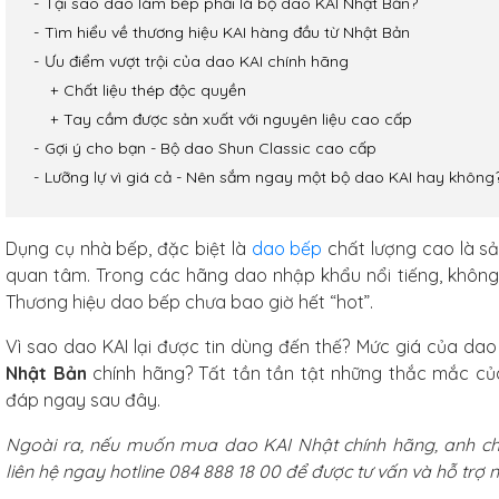
Tại sao dao làm bếp phải là bộ dao KAI Nhật Bản?
Tìm hiểu về thương hiệu KAI hàng đầu từ Nhật Bản
Ưu điểm vượt trội của dao KAI chính hãng
Chất liệu thép độc quyền
Tay cầm được sản xuất với nguyên liệu cao cấp
Gợi ý cho bạn - Bộ dao Shun Classic cao cấp
Lưỡng lự vì giá cả - Nên sắm ngay một bộ dao KAI hay không
Dụng cụ nhà bếp, đặc biệt là
dao bếp
chất lượng cao là s
quan tâm. Trong các hãng dao nhập khẩu
nổi tiếng, khô
Thương hiệu dao bếp chưa bao giờ hết “hot”.
Vì sao dao KAI lại được tin dùng đến thế? Mức giá của da
Nhật Bản
chính hãng? Tất tần tần tật những thắc mắc c
đáp ngay sau đây.
Ngoài ra, nếu muốn mua dao KAI Nhật chính hãng, anh chị 
arbon
liên hệ ngay hotline 084 888 18 00 để được tư vấn và hỗ trợ 
f Studio