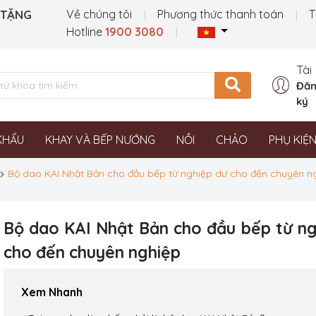
 TẶNG
Về chúng tôi
Phương thức thanh toán
T
Hotline
1900 3080
Tài
Đăn
ký
KHẨU
KHAY VÀ BẾP NƯỚNG
NỒI
CHẢO
PHỤ KIỆ
Bộ dao KAI Nhật Bản cho đầu bếp từ nghiệp dư cho đến chuyên n
Bộ dao KAI Nhật Bản cho đầu bếp từ ng
cho đến chuyên nghiệp
Xem Nhanh