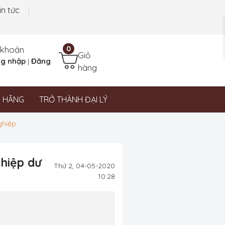
in tức
 khoản
0
Giỏ
g nhập
Đăng
|
hàng
N HÃNG
TRỞ THÀNH ĐẠI LÝ
ghiệp
hiệp dư
Thứ 2, 04-05-2020
10:28