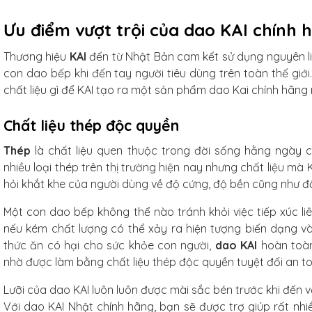
Ưu điểm vượt trội của dao KAI chính 
Thương hiệu
KAI
đến từ Nhật Bản cam kết sử dụng nguyên li
con dao bếp khi đến tay người tiêu dùng trên toàn thế giới
chất liệu gì để KAI tạo ra một sản phẩm dao Kai chính hãng 
Chất liệu thép độc quyền
Thép
là chất liệu quen thuộc trong đời sống hằng ngày c
nhiều loại thép trên thị trường hiện nay nhưng chất liệu mà
hỏi khắt khe của người dùng về độ cứng, độ bền cũng như độ
Một con dao bếp không thể nào tránh khỏi việc tiếp xúc liên
nếu kém chất lượng có thể xảy ra hiện tượng biến dạng v
thức ăn có hại cho sức khỏe con người,
dao KAI
hoàn toàn
nhờ được làm bằng chất liệu thép độc quyền tuyệt đối an t
Lưỡi của dao KAI luôn luôn được mài sắc bén trước khi đến v
Với dao KAI Nhật chính hãng, bạn sẽ được trợ giúp rất nhiề