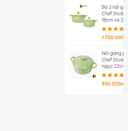
Bộ 2 nồi gan
Chef Studio 
18cm và 24c
1.750.000đ
Nồi gang ph
Chef Studio 
ngọc 22cm 3.
930.000đ/Ch