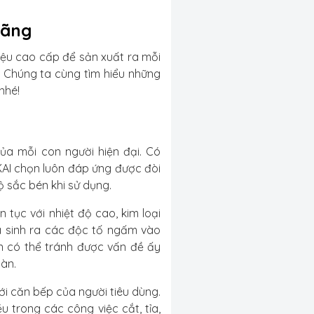
hãng
ệu cao cấp để sản xuất ra mỗi
. Chúng ta cùng tìm hiểu những
nhé!
ủa mỗi con người hiện đại. Có
 KAI chọn luôn đáp ứng được đòi
 sắc bén khi sử dụng.
 tục với nhiệt độ cao, kim loại
à sinh ra các độc tố ngấm vào
 có thể tránh được vấn đề ấy
oàn.
ới căn bếp của người tiêu dùng.
u trong các công việc cắt, tỉa,