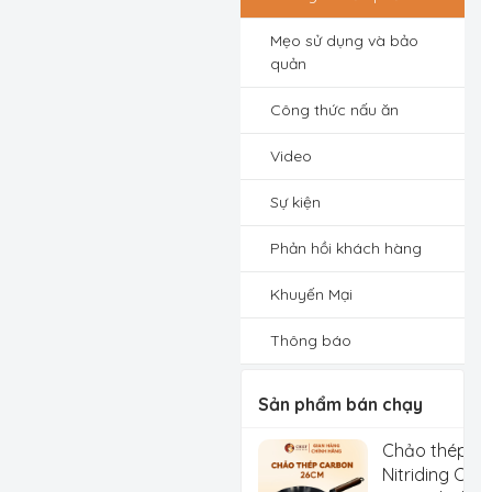
Mẹo sử dụng và bảo
quản
Công thức nấu ăn
Video
Sự kiện
Phản hồi khách hàng
Khuyến Mại
Thông báo
Sản phẩm bán chạy
Chảo thép C
Nitriding Che