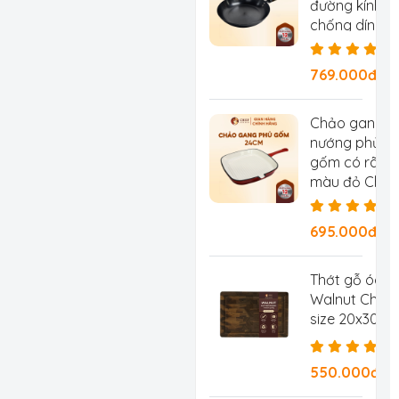
đường kính 2
chống dính tự
chống rỉ, ch
769.000đ/Ch
Chảo gang
nướng phủ
gốm có rãnh
màu đỏ Chef
Studio, đườn
kính 24 cm
695.000đ/
Thớt gỗ óc c
Walnut Chef 
size 20x30x2
550.000đ/C