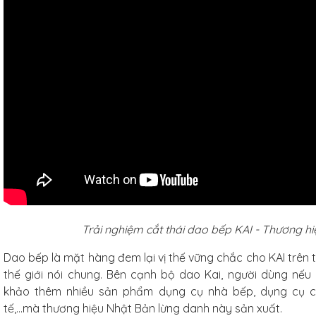
Trải nghiệm cắt thái dao bếp KAI - Thương hi
Dao bếp là mặt hàng đem lại vị thế vững chắc cho KAI trên t
thế giới nói chung. Bên cạnh bộ dao Kai, người dùng nế
khảo thêm nhiều sản phẩm dụng cụ nhà bếp, dụng cụ 
tế,...mà thương hiệu Nhật Bản lừng danh này sản xuất.