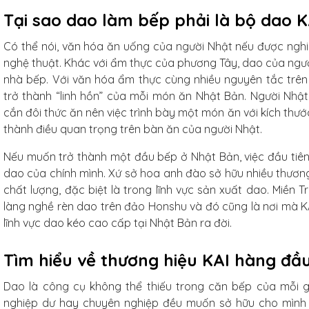
6 cm,
Tại sao dao làm bếp phải là bộ dao 
 nhiên,
ống xước
Có thể nói, văn hóa ăn uống của người Nhật nếu được nghi
iếc
nghệ thuật. Khác với ẩm thực của phương Tây, dao của ngườ
nhà bếp. Với văn hóa ẩm thực cùng nhiều nguyên tắc trên 
trở thành “linh hồn” của mỗi món ăn Nhật Bản. Người Nhật
cắn đôi thức ăn nên việc trình bày một món ăn với kích thư
thành điều quan trọng trên bàn ăn của người Nhật.
g
Nếu muốn trở thành một đầu bếp ở Nhật Bản, việc đầu tiên
dao của chính mình. Xứ sở hoa anh đào sở hữu nhiều thươn
chất lượng, đặc biệt là trong lĩnh vực sản xuất dao. Miền 
làng nghề rèn dao trên đảo Honshu và đó cũng là nơi mà K
hó
lĩnh vực dao kéo cao cấp tại Nhật Bản ra đời.
Studio
.5cm
Tìm hiểu về thương hiệu KAI hàng đầ
Dao là công cụ không thể thiếu trong căn bếp của mỗi g
hiếc
nghiệp dư hay chuyên nghiệp đều muốn sở hữu cho mình