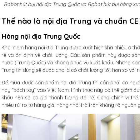
Robot hút bụi nội địa Trung Quốc và Robot hút bụi hàng xu
g tráng men
xanh ngọc
Thế nào là nội địa Trung và chuẩn C
m
Hàng nội địa Trung Quốc
/Combo
Khái niệm hàng nội địa Trung được xuất hiện khá nhiều ở thờ
rẻ và ổn định về chất lượng. Các sản phẩm này được sản
ủ gốm
nước (Trung Quốc) và không phục vụ xuất khẩu. Những sả
xanh
Trung tin dùng sẽ được cho là có chất lượng tốt hơn so với
3L
Để mua được sản phẩm nội địa Trung thì cần phải có người
iếc
hay “xách tay” vào Việt Nam. Hình thức này có thể giảm đ
khẩu nên sẽ có giá thành tương đối rẻ. Cũng chính vì t
nhiều rủi ro từ hàng giả, hàng nhái trà trộn không rõ nguồn 