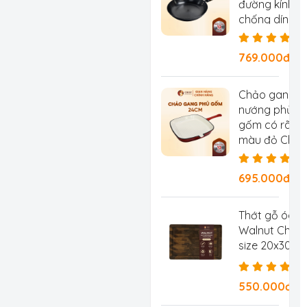
đường kính 2
chống dính tự
chống rỉ, ch
769.000đ/Ch
Chảo gang
nướng phủ
gốm có rãnh
màu đỏ Chef
Studio, đườn
kính 24 cm
695.000đ/
Thớt gỗ óc c
Walnut Chef 
size 20x30x2
550.000đ/C