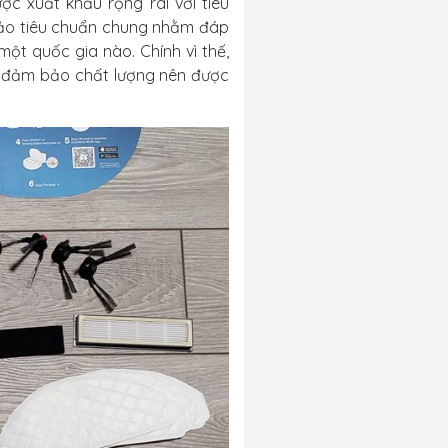
c xuất khẩu rộng rãi với tiêu
ảo tiêu chuẩn chung nhằm đáp
ột quốc gia nào. Chính vì thế,
c đảm bảo chất lượng nên được