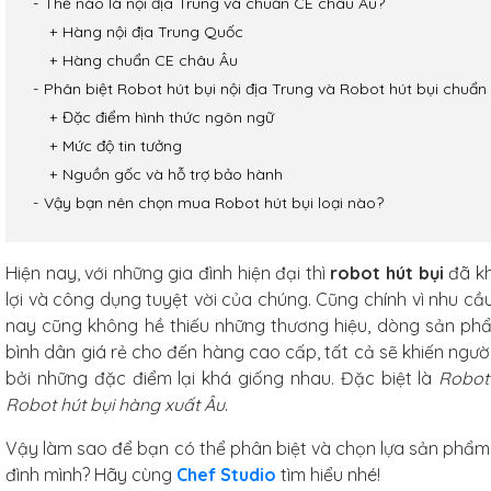
Thế nào là nội địa Trung và chuẩn CE châu Âu?
Hàng nội địa Trung Quốc
Hàng chuẩn CE châu Âu
Phân biệt Robot hút bụi nội địa Trung và Robot hút bụi chuẩn
Đặc điểm hình thức ngôn ngữ
Mức độ tin tưởng
Nguồn gốc và hỗ trợ bảo hành
Vậy bạn nên chọn mua Robot hút bụi loại nào?
Hiện nay, với những gia đình hiện đại thì
robot hút bụi
đã kh
lợi và công dụng tuyệt vời của chúng. Cũng chính vì nhu cầu 
nay cũng không hề thiếu những thương hiệu, dòng sản ph
bình dân giá rẻ cho đến hàng cao cấp, tất cả sẽ khiến ng
bởi những đặc điểm lại khá giống nhau. Đặc biệt là
Robot 
Robot hút bụi hàng xuất Âu
.
Vậy làm sao để bạn có thể phân biệt và chọn lựa sản phẩm
arbon
f Studio
đình mình? Hãy cùng
Chef Studio
tìm hiểu nhé!