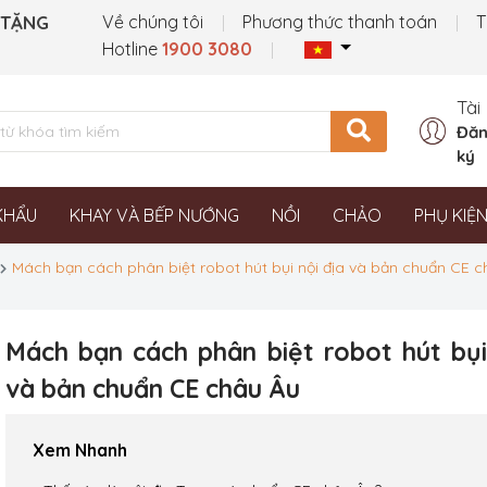
 TẶNG
Về chúng tôi
Phương thức thanh toán
T
Hotline
1900 3080
Tài
Đăn
ký
KHẨU
KHAY VÀ BẾP NƯỚNG
NỒI
CHẢO
PHỤ KIỆ
Mách bạn cách phân biệt robot hút bụi nội địa và bản chuẩn CE 
Mách bạn cách phân biệt robot hút bụi
và bản chuẩn CE châu Âu
Xem Nhanh