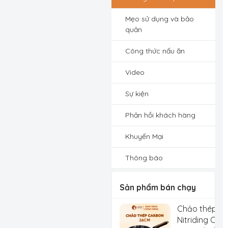
Mẹo sử dụng và bảo
quản
Công thức nấu ăn
Video
Sự kiện
Phản hồi khách hàng
Khuyến Mại
Thông báo
Sản phẩm bán chạy
Chảo thép C
Nitriding Che