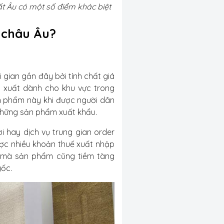
ất Âu có một số điểm khác biệt
E châu Âu?
i gian gần đây bởi tính chất giá
 xuất dành cho khu vực trong
n phẩm này khi được người dân
 những sản phẩm xuất khẩu.
 hay dịch vụ trung gian order
ược nhiều khoản thuế xuất nhập
hế mà sản phẩm cũng tiềm tàng
gốc.