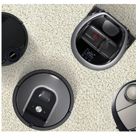
6 cm,
 nhiên,
ống xước
iếc
g
hó
Studio
.5cm
hiếc