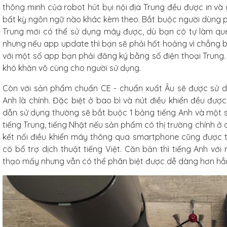
thông minh của robot hút bụi nội địa Trung đều được in và 
bất kỳ ngôn ngữ nào khác kèm theo. Bắt buộc người dùng p
Trung mới có thể sử dụng máy được, dù bạn có tự làm qu
nhưng nếu app update thì bạn sẽ phải hốt hoảng vì chẳng bi
với một số app bạn phải đăng ký bằng số điện thoại Trung.
khó khăn vô cùng cho người sử dụng.
Còn với sản phẩm chuẩn CE - chuẩn xuất Âu sẽ được sử d
Anh là chính. Đặc biệt ở bao bì và nút điều khiển đều được
dẫn sử dụng thường sẽ bắt buộc 1 bảng tiếng Anh và một 
tiếng Trung, tiếng Nhật nếu sản phẩm có thị trường chính ở
kết nối điều khiển máy thông qua smartphone cũng được tối
có bổ trợ dịch thuật tiếng Việt. Căn bản thì tiếng Anh với
thạo mấy nhưng vẫn có thể phân biệt được dễ dàng hơn hẳn