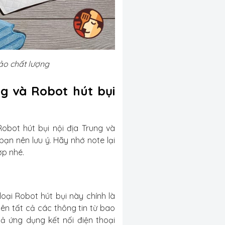
ảo chất lượng
ng và Robot hút bụi
bot hút bụi nội địa Trung và
n nên lưu ý. Hãy nhớ note lại
ợp nhé.
ại Robot hút bụi này chính là
ên tất cả các thông tin từ bao
ả ứng dụng kết nối điện thoại