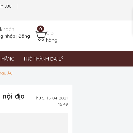
in tức
 khoản
0
Giỏ
g nhập
Đăng
|
hàng
N HÃNG
TRỞ THÀNH ĐẠI LÝ
châu Âu
 nội địa
Thứ 5, 15-04-2021
15:49