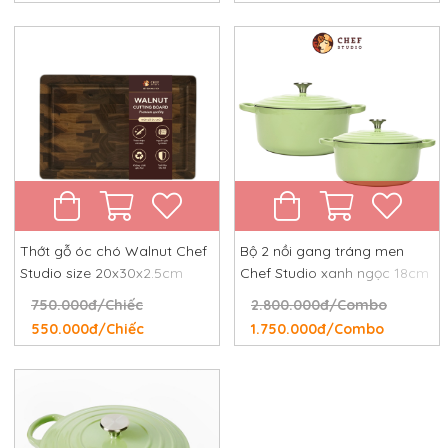
Thớt gỗ óc chó Walnut Chef
Bộ 2 nồi gang tráng men
Studio size 20x30x2.5cm
Chef Studio xanh ngọc 18cm
và 24cm
750.000đ/Chiếc
2.800.000đ/Combo
550.000đ/Chiếc
1.750.000đ/Combo