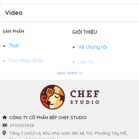
Video
SẢN PHẨM
GIỚI THIỆU
Thớt
Về chúng tôi
Dao nhập khẩu
Liên hệ
Xem thêm
Chảo
Phương thức thanh toán
Nồi
Tuyển dụng
Khay và Bếp nướng
CÔNG TY CỔ PHẦN BẾP CHEF STUDIO
0110053928
THÔNG TIN
THEO DÕI CHÚNG TÔI
Tầng 2 LK02-L6, Khu nhà vườn liền kề TIG, Phường Tây Mỗ,