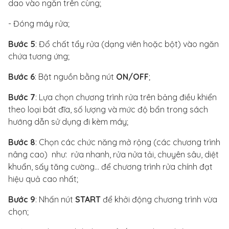
dao vào ngăn trên cùng;
- Đóng máy rửa;
Bước 5
: Đổ chất tẩy rửa (dạng viên hoặc bột) vào ngăn
chứa tương ứng;
Bước 6
: Bật nguồn bằng nút
ON/OFF
;
Bước 7
: Lựa chọn chương trình rửa trên bảng điều khiển
theo loại bát đĩa, số lượng và mức độ bẩn trong sách
hướng dẫn sử dụng đi kèm máy;
Bước 8
: Chọn các chức năng mở rộng (các chương trình
nâng cao) như: rửa nhanh, rửa nửa tải, chuyên sâu, diệt
khuẩn, sấy tăng cường… để chương trình rửa chính đạt
hiệu quả cao nhất;
Bước 9
: Nhấn nút
START
để khởi động chương trình vừa
chọn;