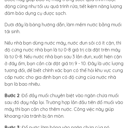
động cũng như tối ưu quá trình rửa, tiết kiệm năng lượng
đảm bảo dụng cụ được sạch.
Dưới đây là bảng hướng dẫn, làm mềm nước bằng muối
tái sinh.
Nếu nhà bạn dùng nước máy, nước đun sôi có ít cặn, thì
độ cứng nước nhà bạn là từ 0-8 giá trị cài đặt trên máy
là từ 0-8. Nếu nước nhà bạn sau 3 lần đun, xuất hiện cặn
ở đáy ấm, bạn cần cài đặt giá trị 9 - 10. Đây là ước lượng
tương đối, để biết chính xác bạn có thể hỏi khu vực cung
cấp nước cho gia định bạn có độ cứng của nước nhà
bạn là bao nhiêu.
Bước 2
: Đổ đầy muối chuyên biệt vào ngăn chứa muối
sau đó đạy nắp lại. Trường hợp lần đầu tiên đổ muối vào
máy thì bạn cần cho thêm nước. Công việc này giúp
khoang rửa tránh bị ăn mòn.
Bước 3:
Đổ nước làm bóng vào ngăn chứa của nó.