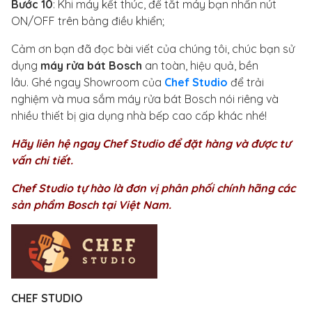
Bước 10
: Khi máy kết thúc, để tắt máy bạn nhấn nút
ON/OFF trên bảng điều khiển;
Cảm ơn bạn đã đọc bài viết của chúng tôi, chúc bạn sử
dụng
máy rửa bát Bosch
an toàn, hiệu quả, bền
lâu. Ghé ngay Showroom của
Chef Studio
để trải
nghiệm và mua sắm máy rửa bát Bosch nói riêng và
nhiều thiết bị gia dụng nhà bếp cao cấp khác nhé!
Hãy liên hệ ngay Chef Studio để đặt hàng và được tư
vấn chi tiết.
Chef Studio tự hào là đơn vị phân phối chính hãng các
sản phẩm Bosch tại Việt Nam.
CHEF STUDIO