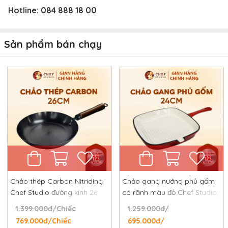
Hotline:
084 888 18 00
Sản phẩm bán chạy
Chảo thép Carbon Nitriding
Chảo gang nướng phủ gốm
Chef Studio đường kính 26
có rãnh màu đỏ Chef Studio,
cm, chống dính tự nhiên,
đường kính 24 cm
1.399.000đ/Chiếc
1.259.000đ/
chống rỉ, chống xước
769.000đ/Chiếc
695.000đ/