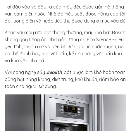
Tại đầu vào và đầu ra của máy đều được gắn hệ thống
van cảm biến nước. Nhờ đó hiệu suất được nâng cao tối
đa, lượng điện và nước tiêu thụ được dùng ở mức vừa đủ.
Khác với máy rửa bát thông thường, máy rửa bát Bosch
không gây tiếng ồn, nhờ gắn động cơ Eco Silence - siêu
yên tĩnh, mạnh mẽ và bền bỉ. Dưới áp lực nước mạnh, nó
có thể đánh bay mọi vết bẩn, kể cả những vết bẩn khô
và khó vệ sinh nhất.
Với công nghệ sấy
Zeolith
, bát được làm khô hoàn toàn
bằng hạt năng lượng, diệt trùng, khử khuẩn, đảm bảo an
toàn cho người sử dụng.