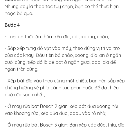
Nhưng đây là thao tác tùy chọn, bạn có thể thực hiện
hoặc bỏ qua.
Bước 4
:
- Loại bỏ thức ăn thừa trên đĩa, bát, xoong, chảo, …
- Sắp xếp từng đồ vật vào máy, theo đúng vị trí vai trò
của các khay: Đầu tiên bỏ chảo, xoong, đĩa lớn ở ngăn
cuối cùng, tiếp đó là để bát ở ngăn giữa; dao, dĩa để
ngăn trên cùng;
- Xếp bát đĩa vào theo cùng một chiều, bạn nên sắp xếp
chúng hướng về phía cánh tay phun nước để đạt hiệu
quả rửa sạch nhất;
- Ở máy rửa bát Bosch 2 giàn: xếp bát đũa xoong nồi
vào khoang rửa, xếp đũa đũa, dao… vào rỏ nhỏ;
- Ở máy rửa bát Bosch 3 giàn: Bạn xếp các đũa, thìa, dĩa,