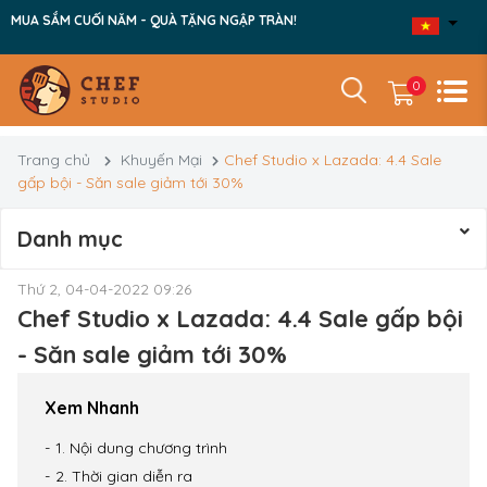
MUA SẮM CUỐI NĂM - QUÀ TẶNG NGẬP TRÀN!
0
Trang chủ
Khuyến Mại
Chef Studio x Lazada: 4.4 Sale
gấp bội - Săn sale giảm tới 30%
Danh mục
Thứ 2, 04-04-2022 09:26
Chef Studio x Lazada: 4.4 Sale gấp bội
- Săn sale giảm tới 30%
Xem Nhanh
1. Nội dung chương trình
2. Thời gian diễn ra