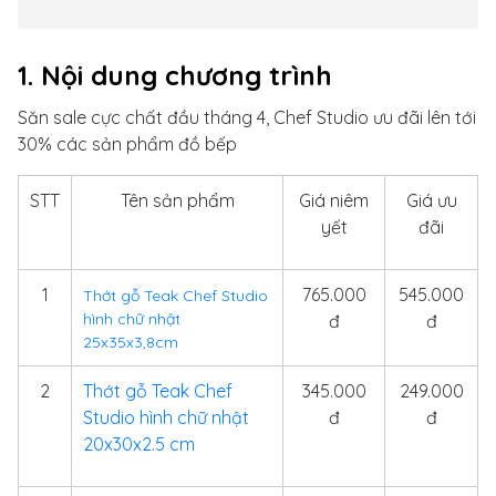
1. Nội dung chương trình
Săn sale cực chất đầu tháng 4, Chef Studio ưu đãi lên tới
30% các sản phẩm đồ bếp
STT
Tên sản phẩm
Giá niêm
Giá ưu
yết
đãi
1
765.000
545.000
Thớt gỗ Teak Chef Studio
hình chữ nhật
đ
đ
25x35x3,8cm
2
Thớt gỗ Teak Chef
345.000
249.000
Studio hình chữ nhật
đ
đ
20x30x2.5 cm