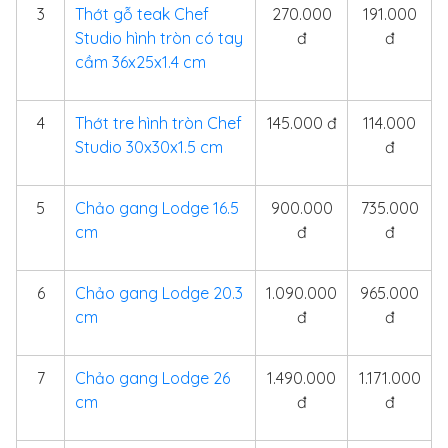
3
Thớt gỗ teak Chef
270.000
191.000
Studio hình tròn có tay
đ
đ
cầm 36x25x1.4 cm
4
Thớt tre hình tròn Chef
145.000 đ
114.000
Studio 30x30x1.5 cm
đ
5
Chảo gang Lodge 16.5
900.000
735.000
cm
đ
đ
6
Chảo gang Lodge 20.3
1.090.000
965.000
cm
đ
đ
7
Chảo gang Lodge 26
1.490.000
1.171.000
cm
đ
đ