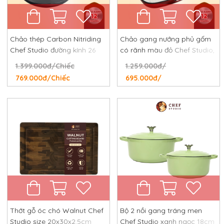
Chảo thép Carbon Nitriding
Chảo gang nướng phủ gốm
Chef Studio đường kính 26
có rãnh màu đỏ Chef Studio,
cm, chống dính tự nhiên,
đường kính 24 cm
1.399.000đ/Chiếc
1.259.000đ/
chống rỉ, chống xước
769.000đ/Chiếc
695.000đ/
Thớt gỗ óc chó Walnut Chef
Bộ 2 nồi gang tráng men
Studio size 20x30x2.5cm
Chef Studio xanh ngọc 18cm