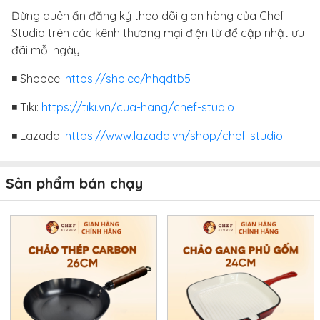
Đừng quên ấn đăng ký theo dõi gian hàng của Chef
Studio trên các kênh thương mại điện tử để cập nhật ưu
đãi mỗi ngày!
◾ Shopee:
https://shp.ee/hhqdtb5
◾ Tiki:
https://tiki.vn/cua-hang/chef-studio
◾ Lazada:
https://www.lazada.vn/shop/chef-studio
Sản phẩm bán chạy