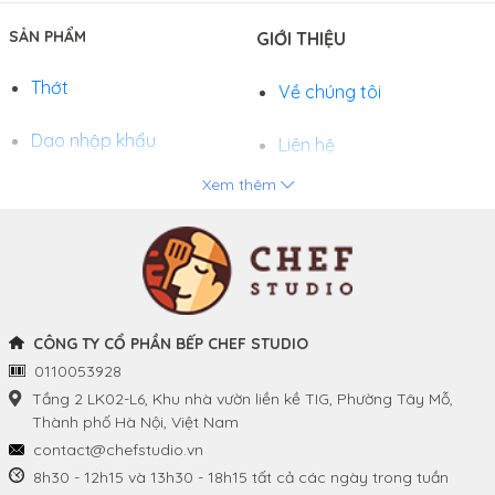
SẢN PHẨM
GIỚI THIỆU
Thớt
Về chúng tôi
Dao nhập khẩu
Liên hệ
Xem thêm
Chảo
Phương thức thanh toán
Nồi
Tuyển dụng
Khay và Bếp nướng
CÔNG TY CỔ PHẦN BẾP CHEF STUDIO
0110053928
THÔNG TIN
THEO DÕI CHÚNG TÔI
Tầng 2 LK02-L6, Khu nhà vườn liền kề TIG, Phường Tây Mỗ,
Thành phố Hà Nội, Việt Nam
Chính sách và quy định
Facebook
contact@chefstudio.vn
chung
8h30 - 12h15 và 13h30 - 18h15 tất cả các ngày trong tuần
Youtube