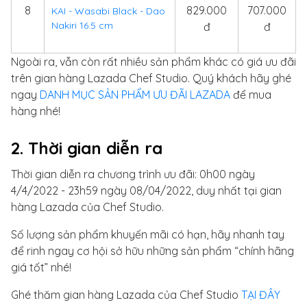
8
829.000
707.000
KAI - Wasabi Black - Dao
Nakiri 16.5 cm
đ
đ
Ngoài ra, vẫn còn rất nhiều sản phẩm khác có giá ưu đãi
trên gian hàng Lazada Chef Studio. Quý khách hãy ghé
ngay
DANH MỤC SẢN PHẨM ƯU ĐÃI LAZADA
để mua
hàng nhé!
2. Thời gian diễn ra
Thời gian diễn ra chương trình ưu đãi: 0h00 ngày
4/4/2022 - 23h59 ngày 08/04/2022, duy nhất tại gian
hàng Lazada của Chef Studio.
Số lượng sản phẩm khuyến mãi có hạn, hãy nhanh tay
để rinh ngay cơ hội sở hữu những sản phẩm “chính hãng
giá tốt” nhé!
Ghé thăm gian hàng Lazada của Chef Studio
TẠI ĐÂY