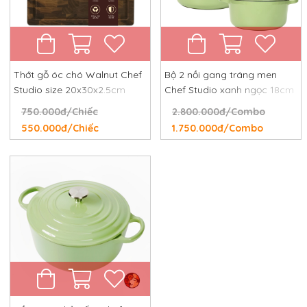
Thớt gỗ óc chó Walnut Chef
Bộ 2 nồi gang tráng men
Studio size 20x30x2.5cm
Chef Studio xanh ngọc 18cm
và 24cm
750.000đ/Chiếc
2.800.000đ/Combo
550.000đ/Chiếc
1.750.000đ/Combo