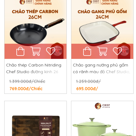
Chảo thép Carbon Nitriding
Chảo gang nướng phủ gốm
Chef Studio đường kính 26
có rãnh màu đỏ Chef Studio,
cm, chống dính tự nhiên,
đường kính 24 cm
1.399.000đ/Chiếc
1.259.000đ/
chống rỉ, chống xước
769.000đ/Chiếc
695.000đ/