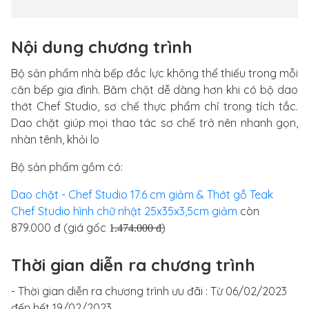
Nội dung chương trình
Bộ sản phẩm nhà bếp đắc lực không thể thiếu trong mỗi
căn bếp gia đình. Băm chặt dễ dàng hơn khi có bộ dao
thớt Chef Studio, sơ chế thực phẩm chỉ trong tích tắc.
Dao chặt giúp mọi thao tác sơ chế trở nên nhanh gọn,
nhàn tênh, khỏi lo
Bộ sản phẩm gồm có:
Dao chặt - Chef Studio 17.6 cm giảm & Thớt gỗ Teak
Chef Studio hình chữ nhật 25x35x3,5cm giảm
còn
879.000 đ (giá gốc 1̶.̶4̶7̶4̶.̶0̶0̶0̶ ̶đ̶)
Thời gian diễn ra chương trình
- Thời gian diễn ra chương trình ưu đãi : Từ 06/02/2023
đến hết 19/02/2023