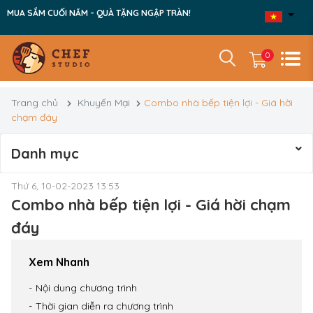
MUA SẮM CUỐI NĂM - QUÀ TẶNG NGẬP TRÀN!
0
Trang chủ
Khuyến Mại
Combo nhà bếp tiện lợi - Giá hời
chạm đáy
Danh mục
Thứ 6, 10-02-2023 13:53
Combo nhà bếp tiện lợi - Giá hời chạm
đáy
Xem Nhanh
Nội dung chương trình
Thời gian diễn ra chương trình