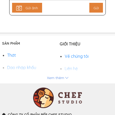
Gửi ảnh
Gửi
SẢN PHẨM
GIỚI THIỆU
Thớt
Về chúng tôi
Dao nhập khẩu
Liên hệ
Xem thêm
Chảo
Phương thức thanh toán
Nồi
Tuyển dụng
Khay và Bếp nướng
CÔNG TY CỔ PHẦN BẾP CHEF STUDIO