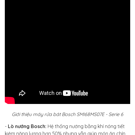
Giới thiệu máy rửa bát Bosch SMI68MS07E - Serie 6
-
Lò nướng Bosch:
Hệ thống nướng bằng khí nóng tiết
kiệm năng lượng hơn 50% nhưng vẫn giúp món ăn chín