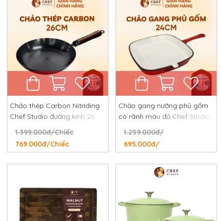
Chảo thép Carbon Nitriding
Chảo gang nướng phủ gốm
Chef Studio đường kính 26
có rãnh màu đỏ Chef Studio,
cm, chống dính tự nhiên,
đường kính 24 cm
1.399.000đ/Chiếc
1.259.000đ/
chống rỉ, chống xước
769.000đ/Chiếc
695.000đ/