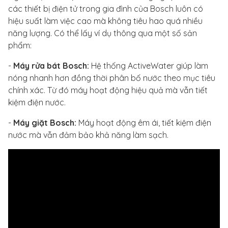
các thiết bị điện tử trong gia đình của Bosch luôn có
hiệu suất làm việc cao mà không tiêu hao quá nhiều
năng lượng. Có thể lấy ví dụ thông qua một số sản
phẩm:
-
Máy rửa bát Bosch:
Hệ thống ActiveWater giúp làm
nóng nhanh hơn đồng thời phân bố nước theo mục tiêu
chính xác. Từ đó máy hoạt động hiệu quả mà vẫn tiết
kiệm điện nước.
-
Máy giặt Bosch:
Máy hoạt động êm ái, tiết kiệm điện
nước mà vẫn đảm bảo khả năng làm sạch.