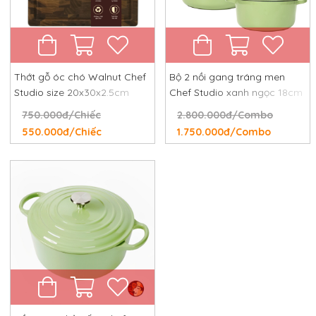
Thớt gỗ óc chó Walnut Chef
Bộ 2 nồi gang tráng men
Studio size 20x30x2.5cm
Chef Studio xanh ngọc 18cm
và 24cm
750.000đ/Chiếc
2.800.000đ/Combo
550.000đ/Chiếc
1.750.000đ/Combo