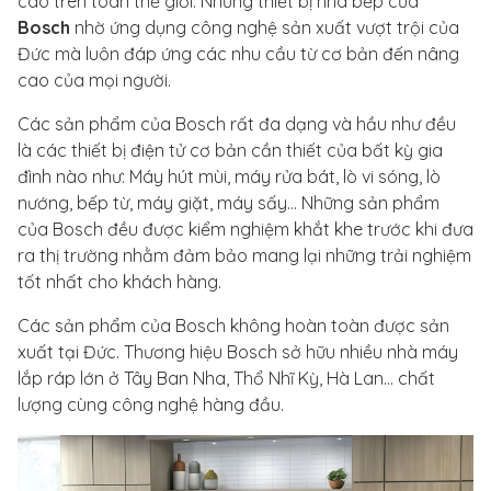
cao trên toàn thế giới. Những thiết bị nhà bếp của
Bosch
nhờ ứng dụng công nghệ sản xuất vượt trội của
Đức mà luôn đáp ứng các nhu cầu từ cơ bản đến nâng
cao của mọi người.
Các sản phẩm của Bosch rất đa dạng và hầu như đều
là các thiết bị điện tử cơ bản cần thiết của bất kỳ gia
đình nào như: Máy hút mùi, máy rửa bát, lò vi sóng, lò
nướng, bếp từ, máy giặt, máy sấy… Những sản phẩm
của Bosch đều được kiểm nghiệm khắt khe trước khi đưa
ra thị trường nhằm đảm bảo mang lại những trải nghiệm
tốt nhất cho khách hàng.
Các sản phẩm của Bosch không hoàn toàn được sản
xuất tại Đức. Thương hiệu Bosch sở hữu nhiều nhà máy
lắp ráp lớn ở Tây Ban Nha, Thổ Nhĩ Kỳ, Hà Lan... chất
lượng cùng công nghệ hàng đầu.