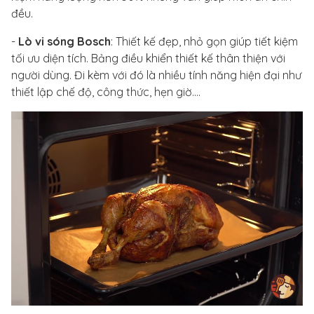
đều.
-
Lò vi sóng Bosch
: Thiết kế đẹp, nhỏ gọn giúp tiết kiệm
tối ưu diện tích. Bảng điều khiển thiết kế thân thiện với
người dùng. Đi kèm với đó là nhiều tính năng hiện đại như
thiết lập chế độ, công thức, hẹn giờ….