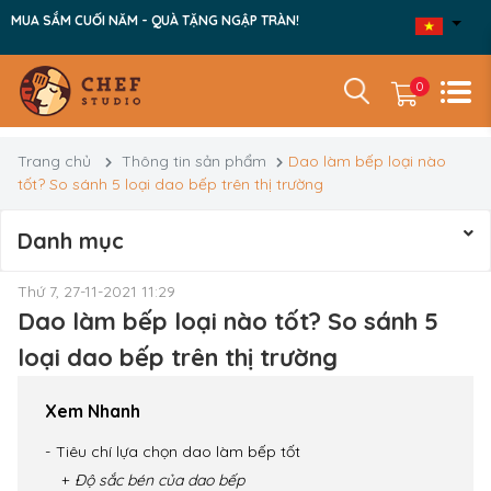
MUA SẮM CUỐI NĂM - QUÀ TẶNG NGẬP TRÀN!
0
Trang chủ
Thông tin sản phẩm
Dao làm bếp loại nào
tốt? So sánh 5 loại dao bếp trên thị trường
Danh mục
Thứ 7, 27-11-2021 11:29
Dao làm bếp loại nào tốt? So sánh 5
loại dao bếp trên thị trường
Xem Nhanh
Tiêu chí lựa chọn dao làm bếp tốt
Độ sắc bén của dao bếp