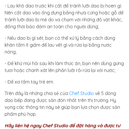
- Lau khô dao trước khi cất để tránh lưỡi dao bị hoen gỉ.
Nên cất dao vào ống đựng bằng nhựa cứng hoặc gỗ để
tránh lưỡi dao bị mẻ do va chạm với những đồ vật khác,
đồng thời bảo đảm an toàn cho người dùng;
- Nếu dao bị gỉ sét, bạn có thể xử lý bằng cách dùng
khăn tẩm ít giấm để lau vết gỉ và rửa lại bằng nước
nóng;
- Để khử mùi hôi sau khi làm thức ăn, bạn nên dùng gừng
tươi hoặc chanh xát lên phần lưỡi rồi rửa lại với nước;
- Để xa tầm tay trẻ em.
Trên đây là những chia sẻ của
Chef Studio
về 5 dòng
dao bếp đang được săn đón nhất trên thị trường. Hy
vọng các thông tin này sẽ giúp bạn lựa chọn được sản
phẩm phù hợp.
Hãy liên hệ ngay Chef Studio để đặt hàng và được tư