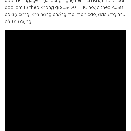
dựa trên nguyên liệu, công nghệ tiên tiến Nhật Bản. Lưỡi
dao làm từ thép không gỉ SUS420 – HC hoặc thép AUS8
có độ cứng, khả năng chống mài mòn cao, đáp ứng nhu
cầu sử dụng.