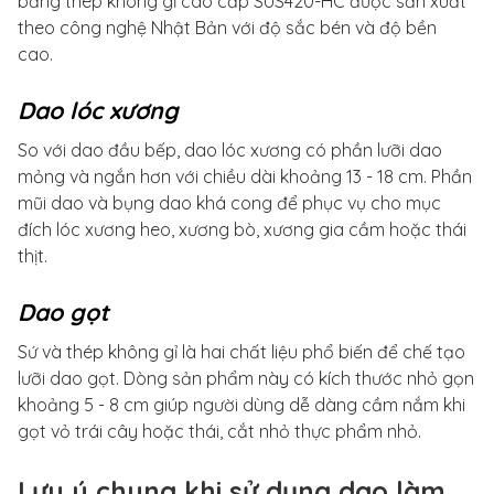
bằng thép không gỉ cao cấp SUS420-HC được sản xuất
theo công nghệ Nhật Bản với độ sắc bén và độ bền
cao.
Dao lóc xương
So với dao đầu bếp, dao lóc xương có phần lưỡi dao
mỏng và ngắn hơn với chiều dài khoảng 13 - 18 cm. Phần
mũi dao và bụng dao khá cong để phục vụ cho mục
đích lóc xương heo, xương bò, xương gia cầm hoặc thái
thịt.
Dao gọt
Sứ và thép không gỉ là hai chất liệu phổ biến để chế tạo
lưỡi dao gọt. Dòng sản phẩm này có kích thước nhỏ gọn
khoảng 5 - 8 cm giúp người dùng dễ dàng cầm nắm khi
gọt vỏ trái cây hoặc thái, cắt nhỏ thực phẩm nhỏ.
Lưu ý chung khi sử dụng dao làm