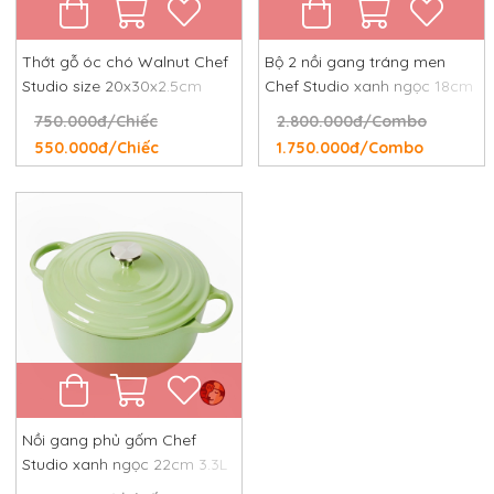
Thớt gỗ óc chó Walnut Chef
Bộ 2 nồi gang tráng men
Studio size 20x30x2.5cm
Chef Studio xanh ngọc 18cm
và 24cm
750.000đ/Chiếc
2.800.000đ/Combo
550.000đ/Chiếc
1.750.000đ/Combo
Nồi gang phủ gốm Chef
Studio xanh ngọc 22cm 3.3L