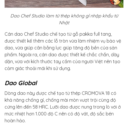
Dao Chef Studio làm từ thép không gỉ nhập khẩu từ
Nhật
Cán dao Chef Studio chế tạo từ gỗ pakka full tang,
được thiết kế thêm các lỗ tròn vừa làm nhiệm vụ bảo vệ
dao, vừa giúp cân bằng lực giúp tăng độ bền của sản
phẩm. Ngoài ra, cán dao được thiết kế chắc chắn, dày
dặn, vừa với kích thước tay cầm của người Việt nên tạo
cảm giác thoải mái khi sử dụng.
Dao Global
Dòng dao này được chế tạo từ thép CROMOVA 18 có
khả năng chống gỉ, chống mài mòn vượt trội cùng độ
cứng lên đến 58 HRC. Lưỡi dao được nung trong lò với ở
mức nhiệt hơn 1.000 độ C nên có độ vát, độ sắc bén
hoàn hảo.