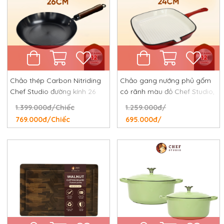
Chảo thép Carbon Nitriding
Chảo gang nướng phủ gốm
Chef Studio đường kính 26
có rãnh màu đỏ Chef Studio,
cm, chống dính tự nhiên,
đường kính 24 cm
1.399.000đ/Chiếc
1.259.000đ/
chống rỉ, chống xước
769.000đ/Chiếc
695.000đ/