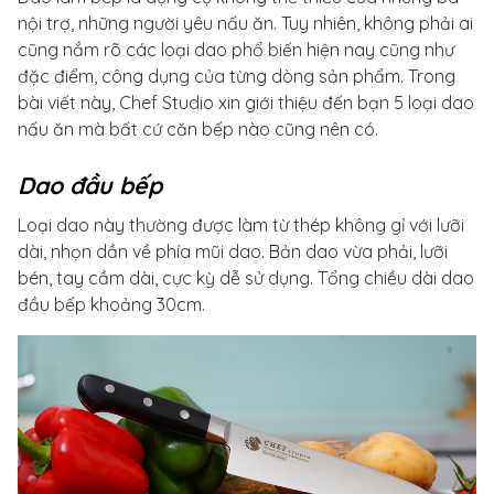
nội trợ, những người yêu nấu ăn. Tuy nhiên, không phải ai
cũng nắm rõ các loại dao phổ biến hiện nay cũng như
đặc điểm, công dụng của từng dòng sản phẩm. Trong
bài viết này, Chef Studio xin giới thiệu đến bạn 5 loại dao
nấu ăn mà bất cứ căn bếp nào cũng nên có.
Dao đầu bếp
Loại dao này thường được làm từ thép không gỉ với lưỡi
dài, nhọn dần về phía mũi dao. Bản dao vừa phải, lưỡi
bén, tay cầm dài, cực kỳ dễ sử dụng. Tổng chiều dài dao
đầu bếp khoảng 30cm.