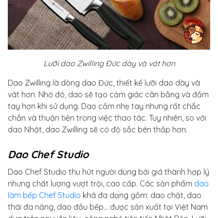
Lưỡi dao Zwilling Đức dày và vát hơn
Dao Zwilling là dòng dao Đức, thiết kế lưỡi dao dày và
vát hơn. Nhờ đó, dao sẽ tạo cảm giác cân bằng và đầm
tay hơn khi sử dụng. Dao cầm nhẹ tay nhưng rất chắc
chắn và thuận tiện trong việc thao tác. Tuy nhiên, so với
dao Nhật, dao Zwilling sẽ có độ sắc bén thấp hơn.
Dao Chef Studio
Dao Chef Studio thu hút người dùng bởi giá thành hợp lý
nhưng chất lượng vượt trội, cao cấp. Các sản phẩm
dao
làm bếp Chef Studio
khá đa dạng gồm: dao chặt, dao
thái đa năng, dao đầu bếp… được sản xuất tại Việt Nam