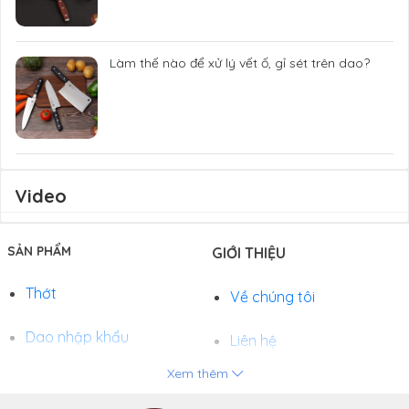
Làm thế nào để xử lý vết ố, gỉ sét trên dao?
Video
SẢN PHẨM
GIỚI THIỆU
Thớt
Về chúng tôi
Dao nhập khẩu
Liên hệ
Xem thêm
Chảo
Phương thức thanh toán