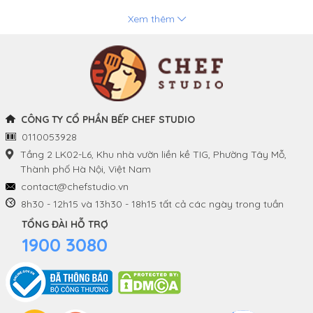
Xem thêm
Chảo
Phương thức thanh toán
Nồi
Tuyển dụng
Khay và Bếp nướng
CÔNG TY CỔ PHẦN BẾP CHEF STUDIO
0110053928
THÔNG TIN
THEO DÕI CHÚNG TÔI
Tầng 2 LK02-L6, Khu nhà vườn liền kề TIG, Phường Tây Mỗ,
Thành phố Hà Nội, Việt Nam
Chính sách và quy định
Facebook
contact@chefstudio.vn
chung
8h30 - 12h15 và 13h30 - 18h15 tất cả các ngày trong tuần
Youtube
TỔNG ĐÀI HỖ TRỢ
Hướng dẫn đặt hàng
1900 3080
Tiktok
Chính sách đổi hàng