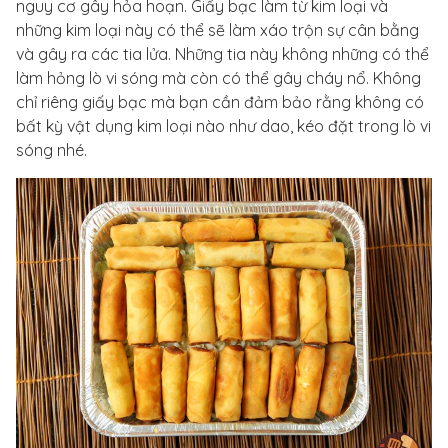
nguy cơ gây hỏa hoạn. Giấy bạc làm từ kim loại và
những kim loại này có thể sẽ làm xáo trộn sự cân bằng
và gây ra các tia lửa. Những tia này không những có thể
làm hỏng lò vi sóng mà còn có thể gây cháy nổ. Không
chỉ riêng giấy bạc mà bạn cần đảm bảo rằng không có
bất kỳ vật dụng kim loại nào như dao, kéo đặt trong lò vi
sóng nhé.