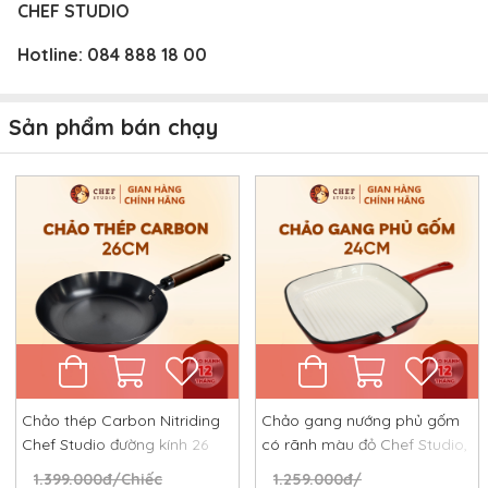
CHEF STUDIO
Hotline:
084 888 18 00
Sản phẩm bán chạy
Chảo thép Carbon Nitriding
Chảo gang nướng phủ gốm
Chef Studio đường kính 26
có rãnh màu đỏ Chef Studio,
cm, chống dính tự nhiên,
đường kính 24 cm
1.399.000đ/Chiếc
1.259.000đ/