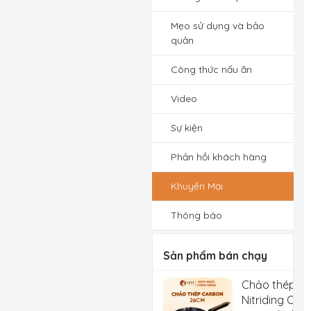
Mẹo sử dụng và bảo
quản
Công thức nấu ăn
Video
Sự kiện
Phản hồi khách hàng
Khuyến Mại
Thông báo
Sản phẩm bán chạy
Chảo thép C
Nitriding Che