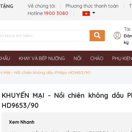
 TẶNG
Về chúng tôi
Phương thức thanh toán
T
Hotline
1900 3080
Tài
Đăn
ký
KHẨU
KHAY VÀ BẾP NƯỚNG
NỒI
CHẢO
PHỤ KIỆ
 MẠI - Nồi chiên không dầu Philips HD9653/90
KHUYẾN MẠI - Nồi chiên không dầu Ph
HD9653/90
Xem Nhanh