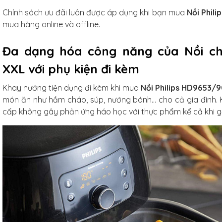
g tráng men
Chính sách ưu đãi luôn được áp dụng khi bạn mua
Nồi Phil
xanh ngọc
mua hàng online và offline.
m
Đa dạng hóa công năng của Nồi chiê
/Combo
XXL với phụ kiện đi kèm
Khay nướng tiện dụng đi kèm khi mua
Nồi Philips HD9653/
ủ gốm
món ăn như hầm cháo, súp, nướng bánh… cho cả gia đình. K
xanh
cấp không gây phản ứng háo học với thực phẩm kể cả khi gặ
3L
iếc