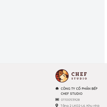
CÔNG TY CỔ PHẦN BẾP
CHEF STUDIO
0110053928
Tầng 2 LK02-L6, Khu nhà