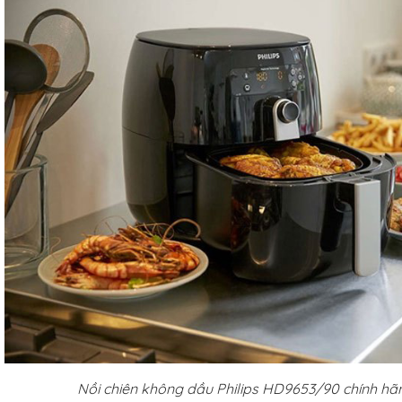
6 cm,
 nhiên,
ống xước
iếc
g
hó
Studio
.5cm
hiếc
Nồi chiên không dầu Philips HD9653/90 chính hã