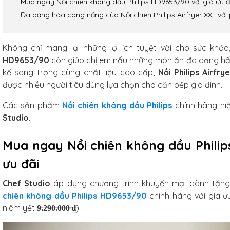
Mua ngay Nồi chiên không dầu Philips HD9653/90 với giá ưu đ
Đa dạng hóa công năng của Nồi chiên Philips Airfryer XXL với 
Không chỉ mang lại những lợi ích tuyệt vời cho sức khỏe
HD9653/90
còn giúp chị em nấu những món ăn đa dạng hấp 
kế sang trọng cùng chất liệu cao cấp,
Nồi Philips Airfry
được nhiều người tiêu dùng lựa chọn cho căn bếp gia đình.
Các sản phẩm
Nồi chiên không dầu Philips
chính hãng hi
Studio
.
Mua ngay Nồi chiên không dầu Philip
ưu đãi
Chef Studio
áp dụng chương trình khuyến mại dành tặn
chiên không dầu Philips HD9653/90
chính hãng với giá ư
niêm yết
9̶.̶2̶9̶0̶.̶0̶0̶0̶ ̶₫̶
).
arbon
f Studio