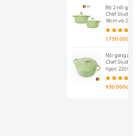
Bộ 2 nồi gan
Chef Studio 
18cm và 24c
1.750.000đ
Nồi gang ph
Chef Studio 
ngọc 22cm 3.
930.000đ/Ch