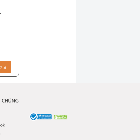
Gửi
I CHÚNG
ok
e