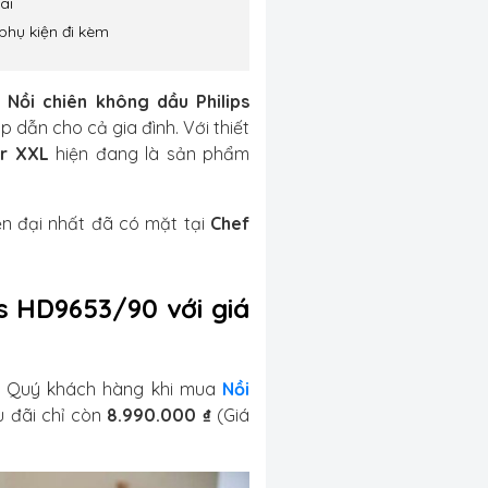
ãi
phụ kiện đi kèm
,
Nồi chiên không dầu Philips
dẫn cho cả gia đình. Với thiết
er XXL
hiện đang là sản phẩm
ện đại nhất đã có mặt tại
Chef
s HD9653/90 với giá
g Quý khách hàng khi mua
Nồi
u đãi chỉ còn
8.990.000 ₫
(Giá