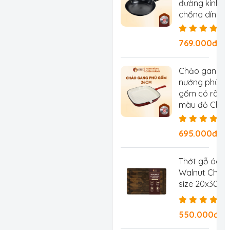
đường kính 2
chống dính tự
chống rỉ, ch
769.000đ/Ch
Chảo gang
nướng phủ
gốm có rãnh
màu đỏ Chef
Studio, đườn
kính 24 cm
695.000đ/
Thớt gỗ óc c
Walnut Chef 
size 20x30x2
550.000đ/C