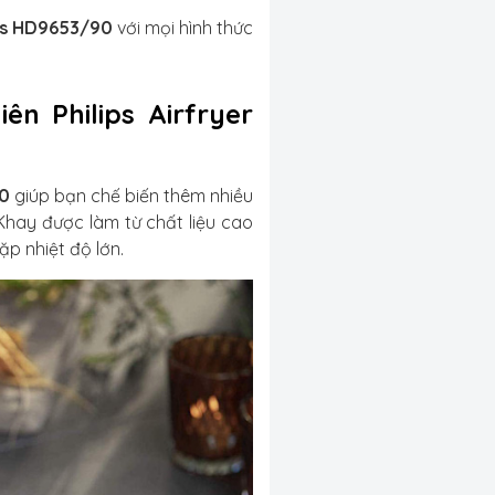
ips HD9653/90
với mọi hình thức
n Philips Airfryer
90
giúp bạn chế biến thêm nhiều
hay được làm từ chất liệu cao
p nhiệt độ lớn.