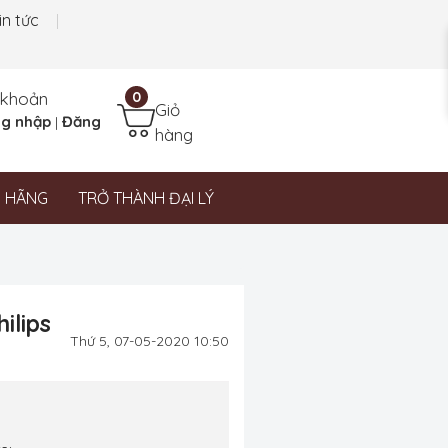
in tức
 khoản
0
Giỏ
g nhập
Đăng
|
hàng
N HÃNG
TRỞ THÀNH ĐẠI LÝ
ilips
Thứ 5, 07-05-2020 10:50