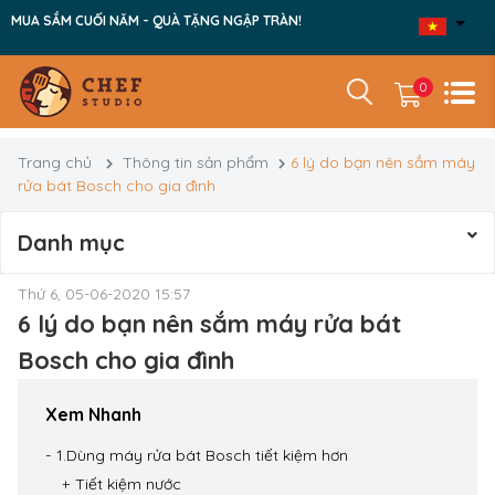
MUA SẮM CUỐI NĂM - QUÀ TẶNG NGẬP TRÀN!
0
Trang chủ
Thông tin sản phẩm
6 lý do bạn nên sắm máy
rửa bát Bosch cho gia đình
Danh mục
Thứ 6, 05-06-2020 15:57
6 lý do bạn nên sắm máy rửa bát
Bosch cho gia đình
Xem Nhanh
1.Dùng máy rửa bát Bosch tiết kiệm hơn
Tiết kiệm nước