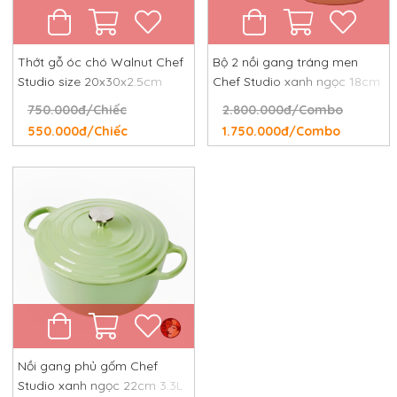
Thớt gỗ óc chó Walnut Chef
Bộ 2 nồi gang tráng men
Studio size 20x30x2.5cm
Chef Studio xanh ngọc 18cm
và 24cm
750.000đ/Chiếc
2.800.000đ/Combo
550.000đ/Chiếc
1.750.000đ/Combo
Nồi gang phủ gốm Chef
Studio xanh ngọc 22cm 3.3L