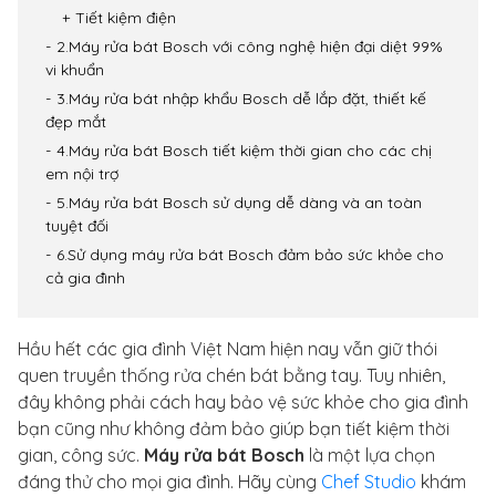
Tiết kiệm điện
2.Máy rửa bát Bosch với công nghệ hiện đại diệt 99%
vi khuẩn
3.Máy rửa bát nhập khẩu Bosch dễ lắp đặt, thiết kế
đẹp mắt
4.Máy rửa bát Bosch tiết kiệm thời gian cho các chị
em nội trợ
5.Máy rửa bát Bosch sử dụng dễ dàng và an toàn
tuyệt đối
6.Sử dụng máy rửa bát Bosch đảm bảo sức khỏe cho
cả gia đình
Hầu hết các gia đình Việt Nam hiện nay vẫn giữ thói
quen truyền thống rửa chén bát bằng tay. Tuy nhiên,
đây không phải cách hay bảo vệ sức khỏe cho gia đình
bạn cũng như không đảm bảo giúp bạn tiết kiệm thời
gian, công sức.
Máy rửa bát Bosch
là một lựa chọn
đáng thử cho mọi gia đình. Hãy cùng
Chef Studio
khám