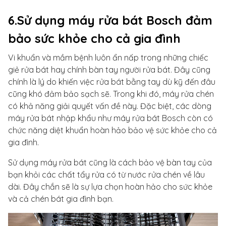
6.Sử dụng máy rửa bát Bosch đảm
bảo sức khỏe cho cả gia đình
Vi khuẩn và mầm bệnh luôn ẩn nấp trong những chiếc
giẻ rửa bát hay chính bàn tay người rửa bát. Đây cũng
chính là lý do khiến việc rửa bát bằng tay dù kỹ đến đâu
cũng khó đảm bảo sạch sẽ. Trong khi đó, máy rửa chén
có khả năng giải quyết vấn đề này. Đặc biệt, các dòng
máy rửa bát nhập khẩu như máy rửa bát Bosch còn có
chức năng diệt khuẩn hoàn hảo bảo vệ sức khỏe cho cả
gia đình.
Sử dụng máy rửa bát cũng là cách bảo vệ bàn tay của
bạn khỏi các chất tẩy rửa có từ nước rửa chén về lâu
dài. Đây chắn sẽ là sự lựa chọn hoàn hảo cho sức khỏe
và cả chén bát gia đình bạn.