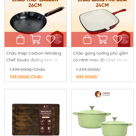
Chảo thép Carbon Nitriding
Chảo gang nướng phủ gốm
Chef Studio đường kính 26
có rãnh màu đỏ Chef Studio,
cm, chống dính tự nhiên,
đường kính 24 cm
1.399.000đ/Chiếc
1.259.000đ/
chống rỉ, chống xước
769.000đ/Chiếc
695.000đ/