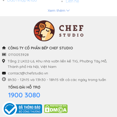
Liên hệ
Xem thêm
Chảo
Phương thức thanh toán
Nồi
Tuyển dụng
Khay và Bếp nướng
CÔNG TY CỔ PHẦN BẾP CHEF STUDIO
0110053928
THÔNG TIN
THEO DÕI CHÚNG TÔI
Tầng 2 LK02-L6, Khu nhà vườn liền kề TIG, Phường Tây Mỗ,
Thành phố Hà Nội, Việt Nam
Chính sách và quy định
Facebook
contact@chefstudio.vn
chung
8h30 - 12h15 và 13h30 - 18h15 tất cả các ngày trong tuần
Youtube
TỔNG ĐÀI HỖ TRỢ
Hướng dẫn đặt hàng
1900 3080
Tiktok
Chính sách đổi hàng