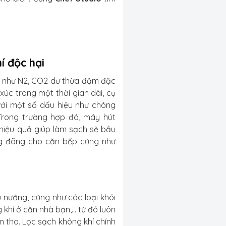
í độc hại
hí như N2, CO2 dư thừa đậm đặc
úc trong một thời gian dài, cụ
với một số dấu hiệu như chóng
Trong trường hợp đó, máy hút
g hiệu quả giúp làm sạch sẽ bầu
áng đãng cho căn bếp cũng như
u nướng, cũng như các loại khói
khí ở căn nhà bạn,... từ đó luôn
 tho. Lọc sạch không khí chính