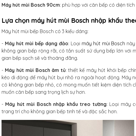
Máy hút mùi Bosch 90cm
: phù hợp với căn bếp có diện tích
Lựa chọn máy hút mùi Bosch nhập khẩu theo
Máy hút mùi bếp Bosch có 3 kiểu dáng:
-
Máy hút mùi bếp dạng đảo
: Loại
máy hút mùi Bosch
này 
không gian bếp rộng rãi, có tần suất sử dụng bếp lớn với
gian bếp sạch sẽ và thoáng đãng.
-
Máy hút mùi Bosch âm tủ
: thiết kế máy hút khói bếp ch
kéo di động để máy hút bụi nhô ra ngoài hoạt động. Máy n
có không gian bếp nhỏ, có mong muốn tiết kiệm diện tích 
muốn căn bếp sang trọng lịch sự hơn.
-
Máy hút mùi Bosch nhập khẩu treo tường
: Loại máy c
trang trí cho không gian bếp tinh tế và đặc sắc hơn.