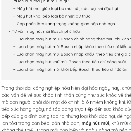
Lợi ích của máy hút mùi là gì?
Máy hút mùi giúp loại bỏ mùi hôi, các loại khí độc hại
Máy hút khói bếp loại bỏ nhiệt dư thừa
Góp phần làm sang trọng không gian bếp nhà bạn
Tư vấn máy hút mùi Bosch phù hợp
Lựa chọn máy hút mùi Bosch chính hãng theo tiêu chí kích 
Lựa chọn máy hút mùi Bosch nhập khẩu theo tiêu chí kiểu 
Lựa chọn máy hút mùi Bosch nhập khẩu theo tiêu chí giá 
Lựa chọn máy hút khử mùi Bosch theo tiêu chí công suất
Lựa chọn máy hút mùi khói bếp Bosch theo tiêu chí độ ồn
Trong thời đại công nghiệp hóa hiện đại hóa ngày nay, chún
các vấn đề về sức khỏe tinh thần cũng như sức khỏe về th
mà con người phải đối mặt đó chính là ô nhiễm không khí. Kh
tiếp xúc hàng ngày, nó tác động trực tiếp đến sức khỏe c
bếp của gia đình cũng tạo ra những loại khói độc hại, để ng
arbon
lan tỏa trong căn bếp, căn nhà bạn,
máy hút mùi
, khử mùi 
f Studio
không thể thiếu trong mỗi căn bếp và ngày càng trở nên 