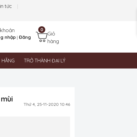
in tức
 khoản
0
Giỏ
g nhập
Đăng
|
hàng
N HÃNG
TRỞ THÀNH ĐẠI LÝ
 mùi
Thứ 4, 25-11-2020 10:46