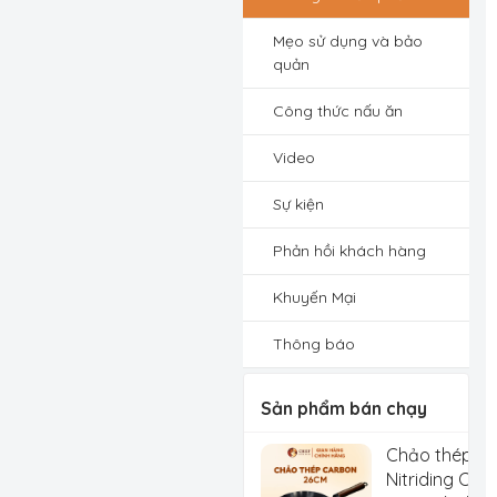
Mẹo sử dụng và bảo
quản
Công thức nấu ăn
Video
Sự kiện
Phản hồi khách hàng
Khuyến Mại
Thông báo
Sản phẩm bán chạy
Chảo thép C
Nitriding Che