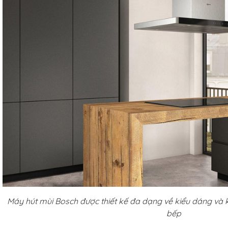
Máy hút mùi Bosch được thiết kế đa dạng về kiểu dáng và k
bếp