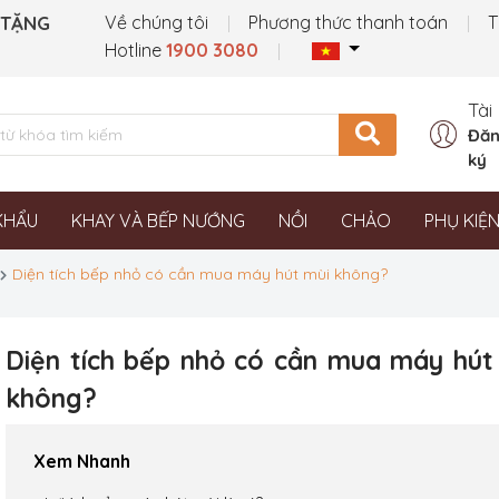
 TẶNG
Về chúng tôi
Phương thức thanh toán
T
Hotline
1900 3080
Tài
Đăn
ký
KHẨU
KHAY VÀ BẾP NƯỚNG
NỒI
CHẢO
PHỤ KIỆ
Diện tích bếp nhỏ có cần mua máy hút mùi không?
Diện tích bếp nhỏ có cần mua máy hút
không?
Xem Nhanh