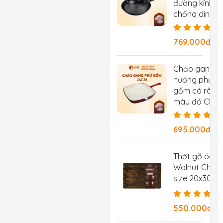
đường kính 2
chống dính tự
chống rỉ, ch
769.000đ/Ch
Chảo gang
nướng phủ
gốm có rãnh
màu đỏ Chef
Studio, đườn
kính 24 cm
695.000đ/
Thớt gỗ óc c
Walnut Chef 
size 20x30x2
550.000đ/C