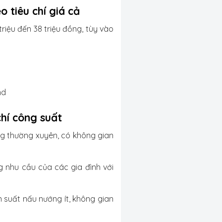
 tiêu chí giá cả
riệu đến 38 triệu đồng, tùy vào
nd
hí công suất
ng thường xuyên, có không gian
 nhu cầu của các gia đình với
 suất nấu nướng ít, không gian