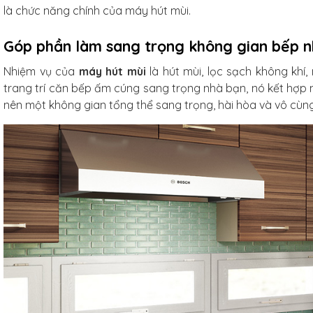
là chức năng chính của máy hút mùi.
g tráng men
xanh ngọc
Góp phần làm sang trọng không gian bếp 
m
Nhiệm vụ của
máy hút mùi
là hút mùi, lọc sạch không khí
trang trí căn bếp ấm cúng sang trọng nhà bạn, nó kết hợp
/Combo
nên một không gian tổng thể sang trọng, hài hòa và vô cùng 
ủ gốm
xanh
3L
iếc