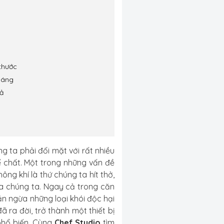
thước
dáng
cả
g ta phải đối mặt với rất nhiều
ể chất. Một trong những vấn đề
ông khí là thứ chúng ta hít thở,
ủa chúng ta. Ngay cả trong căn
ăn ngừa những loại khói độc hại
đã ra đời, trở thành một thiết bị
phổ biến. Cùng
Chef Studio
tìm