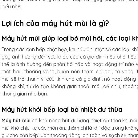
6 cm,
hiểu nhé!
 nhiên,
ống xước
Lợi ích của máy hút mùi là gì?
iếc
Máy hút mùi giúp loại bỏ mùi hôi, các loại kh
Trong các căn bếp chật hẹp, khi nấu ăn, một số các loại k
gây ảnh hưởng đến sức khỏe của cả gia đình nếu phải tiếp x
thể là ảnh hưởng đến phần hô hấp và hoạt động trí não 
g
mặt hay choáng váng, buồn nôn thậm chí gây tử vong. 
mùi
sẽ trở thành vị cứu tinh cho cả gia đình, nó hoạt độn
không khí, từ đó tạo không gian thoải mái, dễ chịu, tho
không gian nhà bạn.
hó
Studio
Máy hút khói bếp loại bỏ nhiệt dư thừa
.5cm
Máy hút mùi
có khả năng hút đi lượng nhiệt dư thừa khi nấ
mùi khó chịu từ các món ăn, thậm chí là khí độc trong không 
hiếc
giữ cho căn bếp luôn thoáng đãng, an toàn và sạch sẽ, thơm