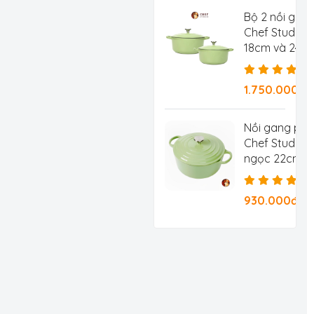
Bộ 2 nồi gan
Chef Studio 
18cm và 24c
1.750.000đ
Nồi gang ph
Chef Studio 
ngọc 22cm 3.
930.000đ/Ch