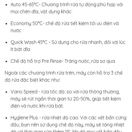
Auto 45-65°C- Chương trình rửa tự động phù hợp với
mọi chén đĩa, vật dụng khác
Economy 50°C- chế độ rửa tiết kiệm tối ưu điện và
nước
Quick Wash 45°C - Sử dụng cho rửa nhanh, đối với lúc
ít bát đĩa
Chế độ hỗ trợ Pre Rinse- Tráng nước, rửa sơ qua
Ngoài các chương trình rửa trên, máy còn hỗ trợ 3 chế
độ rửa đặc biệt khác như:
Vario Speed - rửa tốc độ: so với rửa thông thường,
máy sẽ rút ngắn thời gian từ 20-50%, giúp tiết kiệm
điện và nước khi rửa bát.
Hyglene Plus - rửa nhiệt độ cao: Với các vết bẩn cứng
đầu, bạn nên sử dụng chế độ này, máy sẽ tăng nhiệt
độ và thời gian rửa thêm 15’, khi đó mọi vết bẩn đều