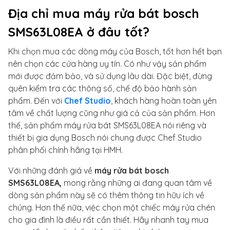
Địa chỉ mua máy rửa bát bosch
SMS63L08EA ở đâu tốt?
Khi chọn mua các dòng máy của Bosch, tốt hơn hết bạn
nên chọn các cửa hàng uy tín. Có như vậy sản phẩm
mới được đảm bảo, và sử dụng lâu dài. Đặc biệt, đừng
quên kiểm tra các thông số, chế độ bảo hành sản
phẩm. Đến với
Chef Studio
, khách hàng hoàn toàn yên
tâm về chất lượng cũng như giá cả của sản phẩm. Hơn
thế, sản phẩm máy rửa bát SMS63L08EA nói riêng và
thiết bị gia dụng Bosch nói chung được Chef Studio
phân phối chính hãng tại HMH.
Với những đánh giá về
máy rửa bát bosch
SMS63L08EA,
mong rằng những ai đang quan tâm về
dòng sản phẩm này sẽ có thêm thông tin hữu ích về
chúng. Hơn thế nữa, việc chọn một chiếc máy rửa chén
cho gia đình là điều rất cần thiết. Hãy nhanh tay mua