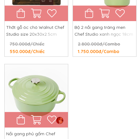
Thớt gỗ óc chó Walnut Chef
Bộ 2 nồi gang tráng men
Studio size 20x30x2.5cm
Chef Studio xanh ngọc 18cm
và 24cm
750.000đ/Chiếc
2.800.000đ/Combo
550.000đ/Chiếc
1.750.000đ/Combo
Nồi gang phủ gốm Chef