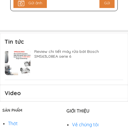
Gửi ảnh
Gửi
Tin tức
Review chi tiết máy rửa bát Bosch
SMS63L08EA serie 6
Video
SẢN PHẨM
GIỚI THIỆU
Thớt
Về chúng tôi