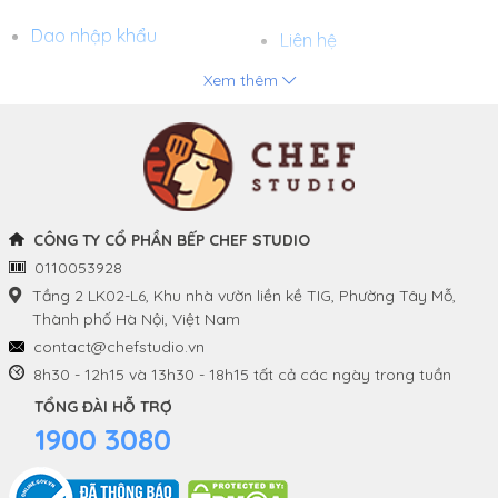
Dao nhập khẩu
Liên hệ
Xem thêm
Chảo
Phương thức thanh toán
Nồi
Tuyển dụng
Khay và Bếp nướng
CÔNG TY CỔ PHẦN BẾP CHEF STUDIO
0110053928
THÔNG TIN
THEO DÕI CHÚNG TÔI
Tầng 2 LK02-L6, Khu nhà vườn liền kề TIG, Phường Tây Mỗ,
Thành phố Hà Nội, Việt Nam
Chính sách và quy định
Facebook
contact@chefstudio.vn
chung
8h30 - 12h15 và 13h30 - 18h15 tất cả các ngày trong tuần
Youtube
TỔNG ĐÀI HỖ TRỢ
Hướng dẫn đặt hàng
1900 3080
Tiktok
Chính sách đổi hàng