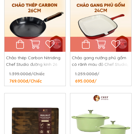
Chảo thép Carbon Nitriding
Chảo gang nướng phủ gốm
Chef Studio đường kính 26
có rãnh màu đỏ Chef Studio,
cm, chống dính tự nhiên,
đường kính 24 cm
1.399.000đ/Chiếc
1.259.000đ/
chống rỉ, chống xước
769.000đ/Chiếc
695.000đ/