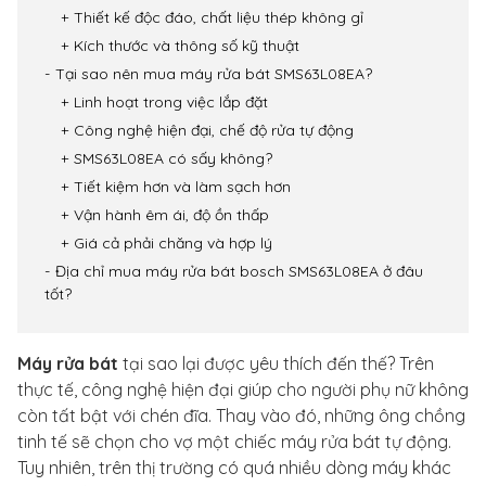
Thiết kế độc đáo, chất liệu thép không gỉ
Kích thước và thông số kỹ thuật
Tại sao nên mua máy rửa bát SMS63L08EA?
Linh hoạt trong việc lắp đặt
Công nghệ hiện đại, chế độ rửa tự động
SMS63L08EA có sấy không?
Tiết kiệm hơn và làm sạch hơn
Vận hành êm ái, độ ồn thấp
Giá cả phải chăng và hợp lý
Địa chỉ mua máy rửa bát bosch SMS63L08EA ở đâu
tốt?
Máy rửa bát
tại sao lại được yêu thích đến thế? Trên
thực tế, công nghệ hiện đại giúp cho người phụ nữ không
còn tất bật với chén đĩa. Thay vào đó, những ông chồng
tinh tế sẽ chọn cho vợ một chiếc máy rửa bát tự động.
Tuy nhiên, trên thị trường có quá nhiều dòng máy khác