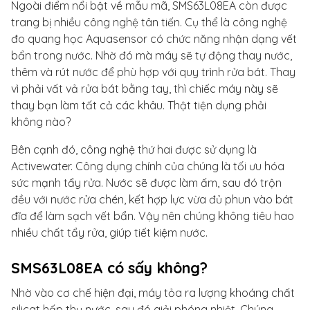
Ngoài điểm nổi bật về mẫu mã, SMS63L08EA còn được
trang bị nhiều công nghệ tân tiến. Cụ thể là công nghệ
đo quang học Aquasensor có chức năng nhận dạng vết
bẩn trong nước. Nhờ đó mà máy sẽ tự động thay nước,
thêm và rút nước để phù hợp với quy trình rửa bát. Thay
vì phải vất vả rửa bát bằng tay, thì chiếc máy này sẽ
thay bạn làm tất cả các khâu. Thật tiện dụng phải
không nào?
Bên cạnh đó, công nghệ thứ hai được sử dụng là
Activewater. Công dụng chính của chúng là tối ưu hóa
sức mạnh tẩy rửa. Nước sẽ được làm ấm, sau đó trộn
đều với nước rửa chén, kết hợp lực vừa đủ phun vào bát
đĩa để làm sạch vết bẩn. Vậy nên chúng không tiêu hao
nhiều chất tẩy rửa, giúp tiết kiệm nước.
SMS63L08EA có sấy không?
Nhờ vào cơ chế hiện đại, máy tỏa ra lượng khoáng chất
silicat hấp thụ nước, sau đó giải phóng nhiệt. Chúng