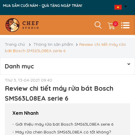
MUA SẮM CUỐI NĂM - QUÀ TẶNG NGẬP TRÀN!
0
Trang chủ
Thông tin sản phẩm
Review chi tiết máy rửa
bát Bosch SMS63L08EA serie 6
Danh mục
Thứ 3, 13-04-2021 09:40
Review chi tiết máy rửa bát Bosch
SMS63L08EA serie 6
Xem Nhanh
Giới thiệu máy rửa bát Bosch SMS63L08EA serie 6
Máy rửa chén Bosch SMS63L08EA có tốt không?