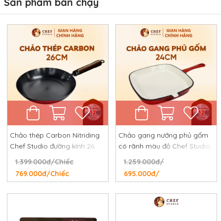
Sản phẩm bán chạy
Chảo thép Carbon Nitriding
Chảo gang nướng phủ gốm
Chef Studio đường kính 26
có rãnh màu đỏ Chef Studio,
cm, chống dính tự nhiên,
đường kính 24 cm
1.399.000đ/Chiếc
1.259.000đ/
chống rỉ, chống xước
769.000đ/Chiếc
695.000đ/