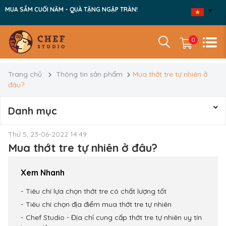
MUA SẮM CUỐI NĂM - QUÀ TẶNG NGẬP TRÀN!
0
Trang chủ
Thông tin sản phẩm
Mua thớt tre tự nhiên ở
đâu?
Danh mục
Thứ 5, 23-06-2022 14:49
Mua thớt tre tự nhiên ở đâu?
Xem Nhanh
Tiêu chí lựa chọn thớt tre có chất lượng tốt
Tiêu chí chọn địa điểm mua thớt tre tự nhiên
Chef Studio - Địa chỉ cung cấp thớt tre tự nhiên uy tín