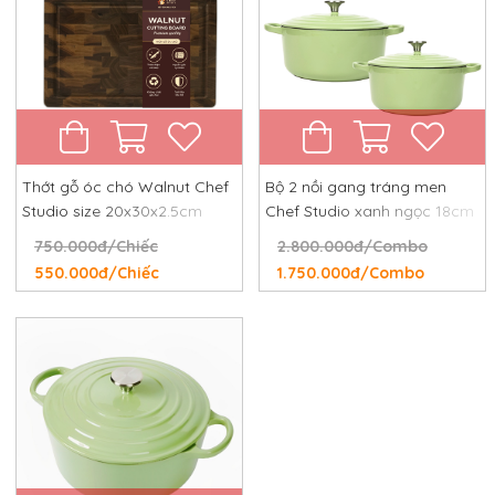
Thớt gỗ óc chó Walnut Chef
Bộ 2 nồi gang tráng men
Studio size 20x30x2.5cm
Chef Studio xanh ngọc 18cm
và 24cm
750.000đ/Chiếc
2.800.000đ/Combo
550.000đ/Chiếc
1.750.000đ/Combo