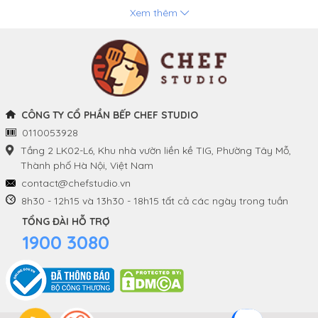
Xem thêm
Chảo
Phương thức thanh toán
Nồi
Tuyển dụng
Khay và Bếp nướng
CÔNG TY CỔ PHẦN BẾP CHEF STUDIO
0110053928
THÔNG TIN
THEO DÕI CHÚNG TÔI
Tầng 2 LK02-L6, Khu nhà vườn liền kề TIG, Phường Tây Mỗ,
Thành phố Hà Nội, Việt Nam
Chính sách và quy định
Facebook
contact@chefstudio.vn
chung
8h30 - 12h15 và 13h30 - 18h15 tất cả các ngày trong tuần
Youtube
TỔNG ĐÀI HỖ TRỢ
Hướng dẫn đặt hàng
1900 3080
Tiktok
Chính sách đổi hàng