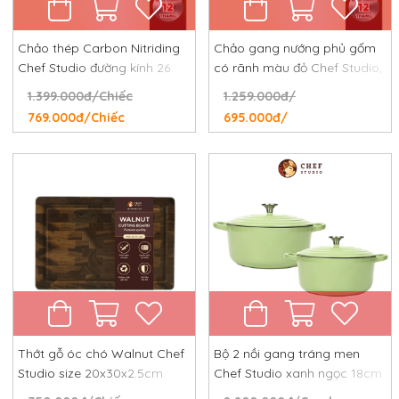
Chảo thép Carbon Nitriding
Chảo gang nướng phủ gốm
Chef Studio đường kính 26
có rãnh màu đỏ Chef Studio,
cm, chống dính tự nhiên,
đường kính 24 cm
1.399.000đ/Chiếc
1.259.000đ/
chống rỉ, chống xước
769.000đ/Chiếc
695.000đ/
Thớt gỗ óc chó Walnut Chef
Bộ 2 nồi gang tráng men
Studio size 20x30x2.5cm
Chef Studio xanh ngọc 18cm
và 24cm