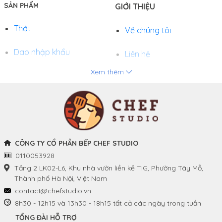
SẢN PHẨM
GIỚI THIỆU
Thớt
Về chúng tôi
Dao nhập khẩu
Liên hệ
Xem thêm
Chảo
Phương thức thanh toán
Nồi
Tuyển dụng
Khay và Bếp nướng
CÔNG TY CỔ PHẦN BẾP CHEF STUDIO
0110053928
THÔNG TIN
THEO DÕI CHÚNG TÔI
Tầng 2 LK02-L6, Khu nhà vườn liền kề TIG, Phường Tây Mỗ,
Thành phố Hà Nội, Việt Nam
Chính sách và quy định
Facebook
contact@chefstudio.vn
chung
8h30 - 12h15 và 13h30 - 18h15 tất cả các ngày trong tuần
Youtube
TỔNG ĐÀI HỖ TRỢ