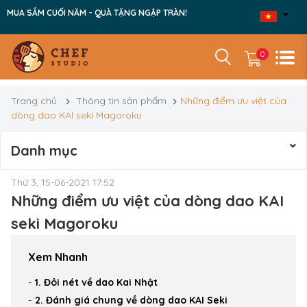
MUA SẮM CUỐI NĂM - QUÀ TẶNG NGẬP TRÀN!
0
Trang chủ
Thông tin sản phẩm
Những điểm ưu việt của
dòng dao KAI seki Magoroku
Danh mục
Thứ 3, 15-06-2021 17:52
Những điểm ưu việt của dòng dao KAI
seki Magoroku
Xem Nhanh
1. Đôi nét về dao Kai Nhật
2. Đánh giá chung về dòng dao KAI Seki