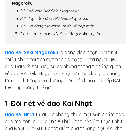
Magoroku
2.1. Lưỡi dao KAI Seki Magoroku
2.2. Tay cầm dao KAI Seki Magoroku
2.3. Đa dạng lựa chọn, thiết kế đẹp mắt
3. Địa chỉ mua dao KAI Seki Magoroku uy tín
Dao KAI Seki Magoroku
là dòng dao nhận được rất
nhiều phản hồi tích cực từ phía cộng đồng người yêu
bếp. Bài viết sau đây sẽ có những thông tin tổng quan
về dao KAI Seki Magoroku - Bộ sưu tập dao giúp nâng
tầm danh tiếng của thương hiệu đồ dùng nhà bếp KAI
trên thị trường thế giới.
1. Đôi nét về dao Kai Nhật
Dao KAI Nhật
từ lâu đã không chỉ là một sản phẩm dao
bếp mà còn là đại diện tiêu biểu cho nền ẩm thực tinh tế
của Nhật Bản. Xuất phát điểm của thương hiệu KAI khá