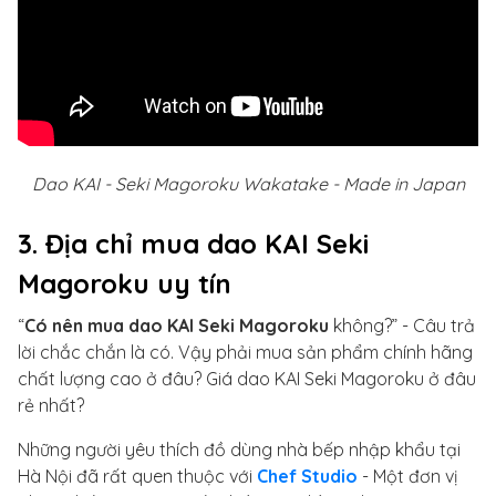
Dao KAI - Seki Magoroku Wakatake - Made in Japan
3. Địa chỉ mua dao KAI Seki
Magoroku uy tín
“
Có nên mua dao KAI Seki Magoroku
không?” - Câu trả
lời chắc chắn là có. Vậy phải mua sản phẩm chính hãng
chất lượng cao ở đâu? Giá dao KAI Seki Magoroku ở đâu
rẻ nhất?
Những người yêu thích đồ dùng nhà bếp nhập khẩu tại
Hà Nội đã rất quen thuộc với
Chef Studio
- Một đơn vị