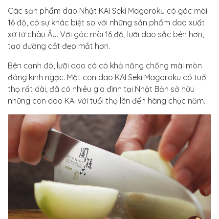
Các sản phẩm dao Nhật KAI Seki Magoroku có góc mài
16 độ, có sự khác biệt so với những sản phẩm dao xuất
xứ từ châu Âu. Với góc mài 16 độ, lưỡi dao sắc bén hơn,
tạo đường cắt đẹp mắt hơn.
Bên cạnh đó, lưỡi dao có có khả năng chống mài mòn
đáng kinh ngạc. Một con dao KAI Seki Magoroku có tuổi
thọ rất dài, đã có nhiều gia đình tại Nhật Bản sở hữu
những con dao KAI với tuổi thọ lên đến hàng chục năm.