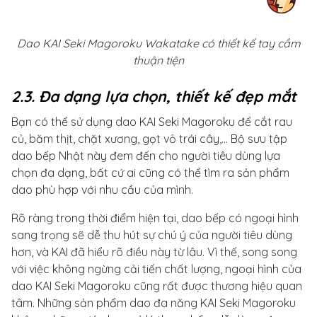
Dao KAI Seki Magoroku Wakatake có thiết kế tay cầm
thuận tiện
2.3. Đa dạng lựa chọn, thiết kế đẹp mắt
Bạn có thể sử dụng dao KAI Seki Magoroku để cắt rau
củ, băm thịt, chặt xương, gọt vỏ trái cây,... Bộ sưu tập
dao bếp Nhật này đem đến cho người tiêu dùng lựa
chọn đa dạng, bất cứ ai cũng có thể tìm ra sản phẩm
dao phù hợp với nhu cầu của mình.
Rõ ràng trong thời điểm hiện tại, dao bếp có ngoại hình
sang trọng sẽ dễ thu hút sự chú ý của người tiêu dùng
hơn, và KAI đã hiểu rõ điều này từ lâu. Vì thế, song song
với việc không ngừng cải tiến chất lượng, ngoại hình của
dao KAI Seki Magoroku cũng rất được thương hiệu quan
tâm. Những sản phẩm dao đa năng KAI Seki Magoroku