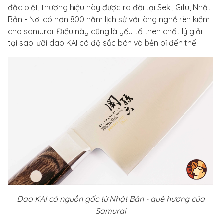
đặc biệt, thương hiệu này được ra đời tại Seki, Gifu, Nhật
Bản - Nơi có hơn 800 năm lịch sử với làng nghề rèn kiếm
cho samurai. Điều này cũng là yếu tố then chốt lý giải
tại sao lưỡi dao KAI có độ sắc bén và bền bỉ đến thế.
Dao KAI có nguồn gốc từ Nhật Bản - quê hương của
Samurai