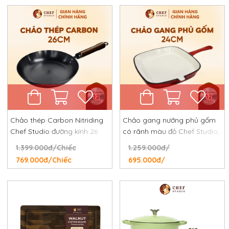
Chảo thép Carbon Nitriding
Chảo gang nướng phủ gốm
Chef Studio đường kính 26
có rãnh màu đỏ Chef Studio,
cm, chống dính tự nhiên,
đường kính 24 cm
1.399.000đ/Chiếc
1.259.000đ/
chống rỉ, chống xước
769.000đ/Chiếc
695.000đ/