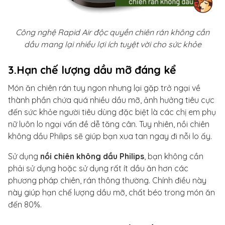
Công nghệ Rapid Air độc quyền chiên rán không cần
dầu mang lại nhiều lợi ích tuyệt vời cho sức khỏe
3.Hạn chế lượng dầu mỡ đáng kể
Món ăn chiên rán tuy ngon nhưng lại gặp trở ngại về
thành phần chứa quá nhiều dầu mỡ, ảnh hưởng tiêu cực
đến sức khỏe người tiêu dùng đặc biệt là các chị em phụ
nữ luôn lo ngại vấn đề dễ tăng cân. Tuy nhiên, nồi chiên
không dầu Philips sẽ giúp bạn xua tan ngay đi nỗi lo ấy.
Sử dụng
nồi chiên không dầu Philips
, bạn không cần
phải sử dụng hoặc sử dụng rất ít dầu ăn hơn các
phương pháp chiên, rán thông thường. Chính điều này
này giúp hạn chế lượng dầu mỡ, chất béo trong món ăn
đến 80%.