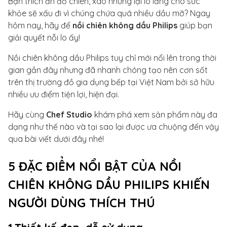
Bạn thích ăn đồ chiên, xào nhưng lại lo lắng cho sức
khỏe sẽ xấu đi vì chúng chứa quá nhiều dầu mỡ? Ngay
hôm nay, hãy để
nồi chiên không dầu Philips
giúp bạn
giải quyết nỗi lo ấy!
Nồi chiên không dầu Philips tuy chỉ mới nổi lên trong thời
gian gần đây nhưng đã nhanh chóng tạo nên cơn sốt
trên thị trường đồ gia dụng bếp tại Việt Nam bởi sở hữu
nhiều ưu điểm tiện lợi, hiện đại.
Hãy cùng
Chef Studio
khám phá xem sản phẩm này đa
dạng như thế nào và tại sao lại được ưa chuộng đến vậy
qua bài viết dưới đây nhé!
5 ĐẶC ĐIỂM NỔI BẬT CỦA NỒI
CHIÊN KHÔNG DẦU PHILIPS KHIẾN
NGƯỜI DÙNG THÍCH THÚ