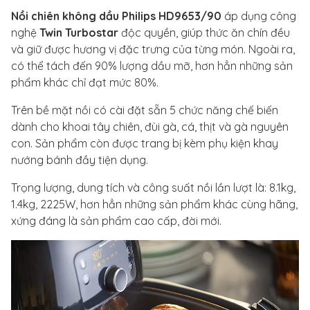
Nồi chiên không dầu Philips HD9653/90
áp dụng công
nghệ
Twin Turbostar
độc quyền, giúp thức ăn chín đều
và giữ được hương vị đặc trưng của từng món. Ngoài ra,
có thể tách đến 90% lượng dầu mỡ, hơn hẳn những sản
phẩm khác chỉ đạt mức 80%.
Trên bề mặt nồi có cài đặt sẵn 5 chức năng chế biến
dành cho khoai tây chiên, đùi gà, cá, thịt và gà nguyên
con. Sản phẩm còn được trang bị kèm phụ kiện khay
nướng bánh đầy tiện dụng.
Trọng lượng, dung tích và công suất nồi lần lượt là: 8.1kg,
1.4kg, 2225W, hơn hẳn những sản phẩm khác cùng hãng,
xứng đáng là sản phẩm cao cấp, đời mới.