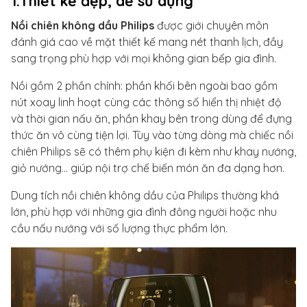
1.Thiết kế đẹp, dễ sử dụng
Nồi chiên không dầu Philips
được giới chuyên môn
đánh giá cao về mặt thiết kế mang nét thanh lịch, đầy
sang trọng phù hợp với mọi không gian bếp gia đình.
Nồi gồm 2 phần chính: phần khối bên ngoài bao gồm
nút xoay linh hoạt cùng các thông số hiển thị nhiệt độ
và thời gian nấu ăn, phần khay bên trong dùng để đựng
thức ăn vô cùng tiện lợi. Tùy vào từng dòng mà chiếc nồi
chiên Philips sẽ có thêm phụ kiện đi kèm như khay nướng,
giỏ nướng... giúp nội trợ chế biến món ăn đa dạng hơn.
Dung tích nồi chiên không dầu của Philips thường khá
lớn, phù hợp với những gia đình đông người hoặc nhu
cầu nấu nướng với số lượng thực phẩm lớn.