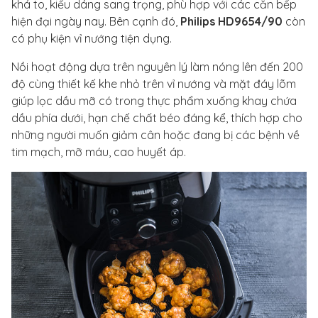
khá to, kiểu dáng sang trọng, phù hợp với các căn bếp
hiện đại ngày nay. Bên cạnh đó,
Philips HD9654/90
còn
có phụ kiện vỉ nướng tiện dụng.
Nồi hoạt động dựa trên nguyên lý làm nóng lên đến 200
độ cùng thiết kế khe nhỏ trên vỉ nướng và mặt đáy lõm
giúp lọc dầu mỡ có trong thực phẩm xuống khay chứa
dầu phía dưới, hạn chế chất béo đáng kể, thích hợp cho
những người muốn giảm cân hoặc đang bị các bệnh về
tim mạch, mỡ máu, cao huyết áp.