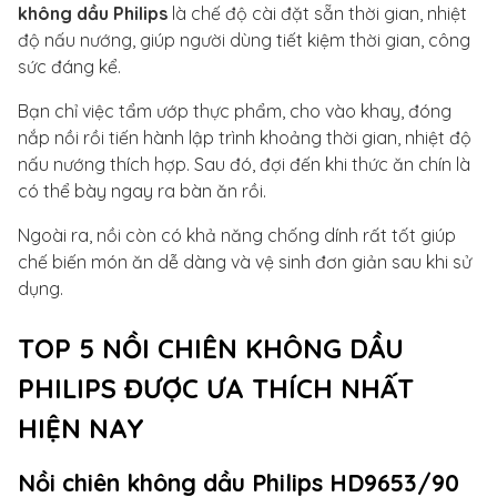
không dầu Philips
là chế độ cài đặt sẵn thời gian, nhiệt
độ nấu nướng, giúp người dùng tiết kiệm thời gian, công
sức đáng kể.
Bạn chỉ việc tẩm ướp thực phẩm, cho vào khay, đóng
nắp nồi rồi tiến hành lập trình khoảng thời gian, nhiệt độ
nấu nướng thích hợp. Sau đó, đợi đến khi thức ăn chín là
có thể bày ngay ra bàn ăn rồi.
Ngoài ra, nồi còn có khả năng chống dính rất tốt giúp
chế biến món ăn dễ dàng và vệ sinh đơn giản sau khi sử
dụng.
TOP 5 NỒI CHIÊN KHÔNG DẦU
PHILIPS ĐƯỢC ƯA THÍCH NHẤT
HIỆN NAY
Nồi chiên không dầu Philips HD9653/90