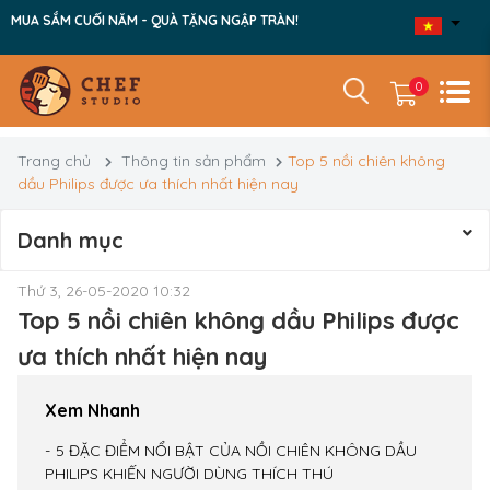
MUA SẮM CUỐI NĂM - QUÀ TẶNG NGẬP TRÀN!
0
Trang chủ
Thông tin sản phẩm
Top 5 nồi chiên không
dầu Philips được ưa thích nhất hiện nay
Danh mục
Thứ 3, 26-05-2020 10:32
Top 5 nồi chiên không dầu Philips được
ưa thích nhất hiện nay
Xem Nhanh
5 ĐẶC ĐIỂM NỔI BẬT CỦA NỒI CHIÊN KHÔNG DẦU
PHILIPS KHIẾN NGƯỜI DÙNG THÍCH THÚ