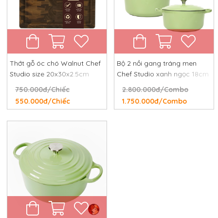
Thớt gỗ óc chó Walnut Chef
Bộ 2 nồi gang tráng men
Studio size 20x30x2.5cm
Chef Studio xanh ngọc 18cm
và 24cm
750.000đ/Chiếc
2.800.000đ/Combo
550.000đ/Chiếc
1.750.000đ/Combo