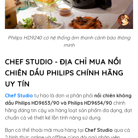
Philips HD9240 có hệ thống âm thanh cảnh báo thông
minh
CHEF STUDIO - ĐỊA CHỈ MUA NỒI
CHIÊN DẦU PHILIPS CHÍNH HÃNG
UY TÍN
Chef Studio
tự hào là đơn vị phân phối
nồi chiên không
dầu Philips
HD9653/90 và Philips HD9654/90
chính
hãng đáng tin cậy với hàng loạt sản phẩm đa dạng, đạt
chuẩn cả về thiết kế lẫn tính năng sử dụng.
Bạn có thể thoải mái mua hàng tại
Chef Studio
qua cả
2 hình thức online và offline cùng đội ngũ nhân viên