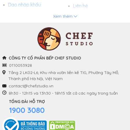
Dao nhập khẩu
Liên hệ
Xem thêm
Chảo
Phương thức thanh toán
Nồi
Tuyển dụng
Khay và Bếp nướng
CÔNG TY CỔ PHẦN BẾP CHEF STUDIO
0110053928
THÔNG TIN
THEO DÕI CHÚNG TÔI
Tầng 2 LK02-L6, Khu nhà vườn liền kề TIG, Phường Tây Mỗ,
Thành phố Hà Nội, Việt Nam
Chính sách và quy định
Facebook
contact@chefstudio.vn
chung
8h30 - 12h15 và 13h30 - 18h15 tất cả các ngày trong tuần
Youtube
TỔNG ĐÀI HỖ TRỢ
Hướng dẫn đặt hàng
1900 3080
Tiktok
Chính sách đổi hàng