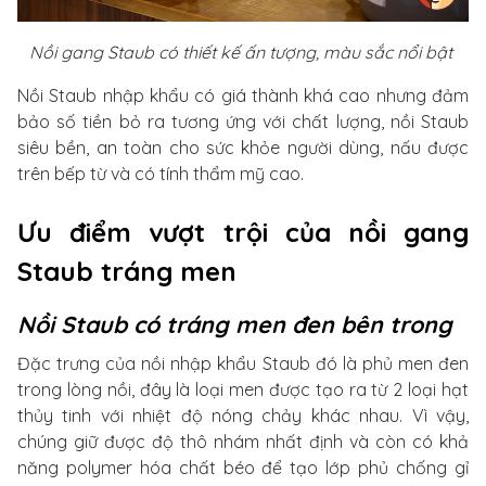
Nồi gang Staub có thiết kế ấn tượng, màu sắc nổi bật
Nồi Staub nhập khẩu có giá thành khá cao nhưng đảm
bảo số tiền bỏ ra tương ứng với chất lượng, nồi Staub
siêu bền, an toàn cho sức khỏe người dùng, nấu được
trên bếp từ và có tính thẩm mỹ cao.
Ưu điểm vượt trội của nồi gang
Staub tráng men
Nồi Staub có tráng men đen bên trong
Đặc trưng của nồi nhập khẩu Staub đó là phủ men đen
trong lòng nồi, đây là loại men được tạo ra từ 2 loại hạt
thủy tinh với nhiệt độ nóng chảy khác nhau. Vì vậy,
chúng giữ được độ thô nhám nhất định và còn có khả
năng polymer hóa chất béo để tạo lớp phủ chống gỉ