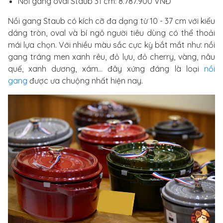
Nồi gang oval Staub 31 cm: 8.787.900 VNĐ
Nồi gang Staub có kích cỡ đa dạng từ 10 - 37 cm với kiểu
dáng tròn, oval và bí ngô người tiêu dùng có thể thoải
mái lựa chọn. Với nhiều màu sắc cực kỳ bắt mắt như: nồi
gang tráng men xanh rêu, đỏ lựu, đỏ cherry, vàng, nâu
quế, xanh dương, xám… đây xứng đáng là loại
nồi
gang
được ưa chuộng nhất hiện nay.