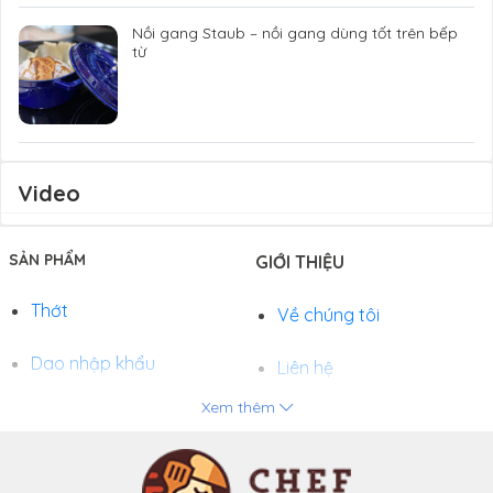
Nồi gang Staub – nồi gang dùng tốt trên bếp
từ
Video
SẢN PHẨM
GIỚI THIỆU
Thớt
Về chúng tôi
Dao nhập khẩu
Liên hệ
Xem thêm
Chảo
Phương thức thanh toán
Nồi
Tuyển dụng