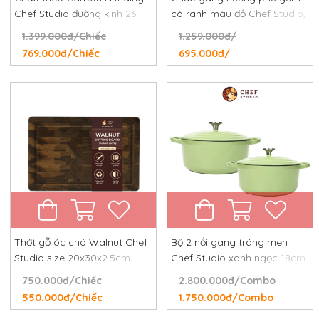
Chef Studio đường kính 26
có rãnh màu đỏ Chef Studio,
cm, chống dính tự nhiên,
đường kính 24 cm
1.399.000đ/Chiếc
1.259.000đ/
chống rỉ, chống xước
769.000đ/Chiếc
695.000đ/
Thớt gỗ óc chó Walnut Chef
Bộ 2 nồi gang tráng men
Studio size 20x30x2.5cm
Chef Studio xanh ngọc 18cm
và 24cm
750.000đ/Chiếc
2.800.000đ/Combo
550.000đ/Chiếc
1.750.000đ/Combo