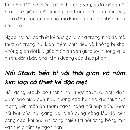
tắt bếp. Đối với việc giữ lạnh cũng vậy, ủ đá bằng nồi
Staub sẽ giữ cho đá không tan trong thời gian dài. Đây
là ưu điểm nổi bật của nồi mà không phải sản phẩm nào
cũng có.
Ngoài ra, nồi có thiết kế nắp gai ở phía trong, nhờ đó mà
thức ăn trong nồi luôn mềm, chín đều và không bị khô.
Không gian đối lưu giúp món ăn vẫn giữ được hương vị tự
nhiên, đảm bảo chất dinh dưỡng của thực phẩm.
Nồi Staub bền bỉ với thời gian và núm
kim loại có thiết kế đặc biệt
Nồi gang Staub có thành nồi được thiết kế dày dặn,
đảm bảo hiệu quả nấu nướng cao hơn và giữ nhiệt tốt
mang đến món ăn thơm ngon, nóng hổi hấp dẫn. Điểm
nổi bật của nồi gang đó là sử dụng càng lâu độ bền
càng cao, khi nấu ăn càng nhiều thì nồi càng bóng mịn
và thực phẩm sẽ ngon hơn.