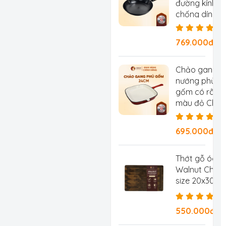
đường kính 2
chống dính tự
chống rỉ, ch
769.000đ/Ch
Chảo gang
nướng phủ
gốm có rãnh
màu đỏ Chef
Studio, đườn
kính 24 cm
695.000đ/
Thớt gỗ óc c
Walnut Chef 
size 20x30x2
550.000đ/C