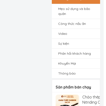
Mẹo sử dụng và bảo
quản
Công thức nấu ăn
Video
Sự kiện
Phản hồi khách hàng
Khuyến Mại
Thông báo
Sản phẩm bán chạy
Chảo thép C
Nitriding Che