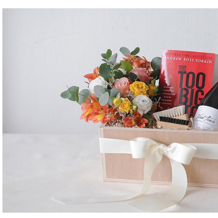
g tráng men
xanh ngọc
m
/Combo
ủ gốm
xanh
3L
iếc