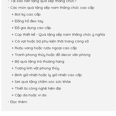
Tại sao nên tặng quà sếp thăng chức?
Các món quà tặng sếp nam thăng chức cao cấp
Bút ký cao cấp
Đồng hồ đeo tay
Đồ gia dụng cao cấp
Cúp thiết kế - Quà tặng sếp nam thăng chức ý nghĩa
Cà vạt hoặc bộ phụ kiện thời trang công sở
Rượu vang hoặc rượu ngoại cao cấp
Tranh phong thủy hoặc đồ decor văn phòng
Bộ quà tặng trà thượng hạng
Tượng linh vật phong thủy
Bình giữ nhiệt hoặc ly giữ nhiệt cao cấp
Set quà tặng chăm sóc sức khỏe
Thiết bị công nghệ hiện đại
Cặp da hoặc ví da
Đọc thêm:
arbon
f Studio