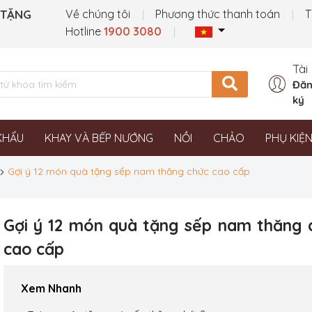
 TẶNG
Về chúng tôi
Phương thức thanh toán
T
Hotline
1900 3080
Tài
Đăn
ký
KHẨU
KHAY VÀ BẾP NƯỚNG
NỒI
CHẢO
PHỤ KIỆ
Gợi ý 12 món quà tặng sếp nam thăng chức cao cấp
Gợi ý 12 món quà tặng sếp nam thăng 
cao cấp
Xem Nhanh