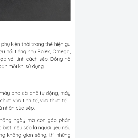
hụ kiện thời trang thể hiện gu
ệu nổi tiếng như Rolex, Omega,
 hợp với tính cách sếp. Đồng hồ
bạn mỗi khi sử dụng.
 máy pha cà phê tự động, máy
hức vừa tinh tế, vừa thực tế –
á nhân của sếp.
ạt hằng ngày mà còn góp phần
c biệt, nếu sếp là người yêu nấu
ng không gian sống, thì những