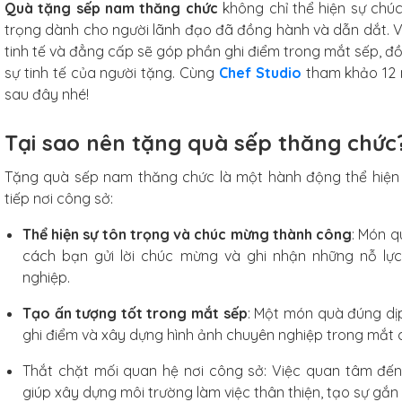
6 cm,
Quà tặng sếp nam thăng chức
không chỉ thể hiện sự chúc
 nhiên,
trọng dành cho người lãnh đạo đã đồng hành và dẫn dắt. V
ống xước
tinh tế và đẳng cấp sẽ góp phần ghi điểm trong mắt sếp, đồ
sự tinh tế của người tặng. Cùng
Chef Studio
tham khảo 12 m
iếc
sau đây nhé!
Tại sao nên tặng quà sếp thăng chức
Tặng quà sếp nam thăng chức là một hành động thể hiện sự
tiếp nơi công sở:
g
Thể hiện sự tôn trọng và chúc mừng thành công
: Món q
cách bạn gửi lời chúc mừng và ghi nhận những nỗ lực
nghiệp.
hó
Studio
Tạo ấn tượng tốt trong mắt sếp
: Một món quà đúng dịp
.5cm
ghi điểm và xây dựng hình ảnh chuyên nghiệp trong mắt c
Thắt chặt mối quan hệ nơi công sở: Việc quan tâm đến
hiếc
giúp xây dựng môi trường làm việc thân thiện, tạo sự gắn