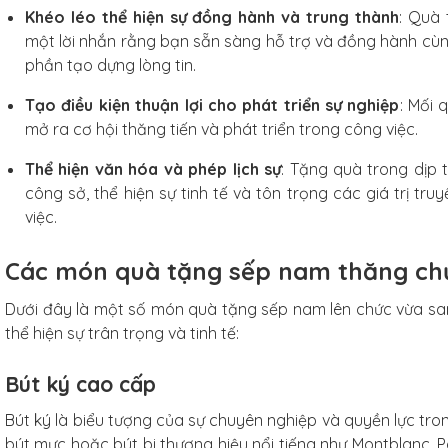
Khéo léo thể hiện sự đồng hành và trung thành
: Quà
một lời nhắn rằng bạn sẵn sàng hỗ trợ và đồng hành cù
phần tạo dựng lòng tin.
Tạo điều kiện thuận lợi cho phát triển sự nghiệp
: Mối 
mở ra cơ hội thăng tiến và phát triển trong công việc.
Thể hiện văn hóa và phép lịch sự
: Tặng quà trong dịp 
công sở, thể hiện sự tinh tế và tôn trọng các giá trị tr
việc.
Các món quà tặng sếp nam thăng ch
Dưới đây là một số món quà tặng sếp nam lên chức vừa san
thể hiện sự trân trọng và tinh tế:
Bút ký cao cấp
Bút ký là biểu tượng của sự chuyên nghiệp và quyền lực tro
bút mực hoặc bút bi thương hiệu nổi tiếng như Montblanc,