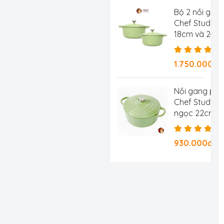
Bộ 2 nồi gan
Chef Studio 
18cm và 24c
1.750.000đ
Nồi gang ph
Chef Studio 
ngọc 22cm 3.
930.000đ/Ch