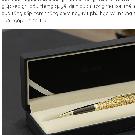
giúp sếp ghi dấu những quyết định quan trọng mà còn thể 
quà tặng sếp nam thăng chức này rất phù hợp với những 
hoặc gặp gỡ đối tác.