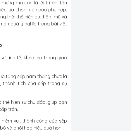
 mừng mà còn là lời tri ân, tôn
iệc lựa chọn món quà phù hợp,
ng thời thể hiện gu thẩm mỹ và
ón quà ý nghĩa trong bài viết
?
 tinh tế, khéo léo trong giao
uà tặng sếp nam thăng chức là
, thành tích của sếp trong sự
 thể hiện sự chu đáo, giúp bạn
ấp trên.
 niềm vui, thành công của sếp
 bó và phối hợp hiệu quả hơn.