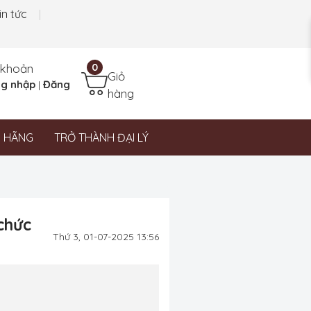
in tức
 khoản
0
Giỏ
g nhập
Đăng
|
hàng
N HÃNG
TRỞ THÀNH ĐẠI LÝ
chức
Thứ 3, 01-07-2025 13:56