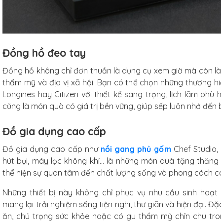
Đồng hồ đeo tay
Đồng hồ không chỉ đơn thuần là dụng cụ xem giờ mà còn là p
thẩm mỹ và địa vị xã hội. Bạn có thể chọn những thương hi
Longines hay Citizen với thiết kế sang trọng, lịch lãm phù
cũng là món quà có giá trị bền vững, giúp sếp luôn nhớ đến 
Đồ gia dụng cao cấp
Đồ gia dụng cao cấp như
nồi gang phủ gốm
Chef Studio,
hút bụi, máy lọc không khí… là những món quà tặng thăng c
thể hiện sự quan tâm đến chất lượng sống và phong cách c
Những thiết bị này không chỉ phục vụ nhu cầu sinh ho
mang lại trải nghiệm sống tiện nghi, thư giãn và hiện đại. Đặ
ăn, chú trọng sức khỏe hoặc có gu thẩm mỹ chỉn chu tro