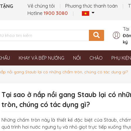
 TẶNG
Về chúng tôi
Phương thức thanh toán
T
Hotline
1900 3080
Tài
Đăn
ký
KHẨU
KHAY VÀ BẾP NƯỚNG
NỒI
CHẢO
PHỤ KIỆ
nắp nồi gang Staub lại có những chấm tròn, chúng có tác dụng gì?
Tại sao ở nắp nồi gang Staub lại có nh
tròn, chúng có tác dụng gì?
Những chấm tròn này là thiết kế đặc biệt của Staub, chấm 
quá trình hơi nước ngưng tụ và nhỏ giọt trực tiếp xuống th