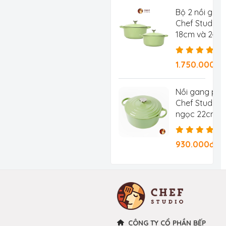
Bộ 2 nồi gan
Chef Studio 
18cm và 24c
1.750.000đ
Nồi gang ph
Chef Studio 
ngọc 22cm 3.
930.000đ/Ch
CÔNG TY CỔ PHẦN BẾP