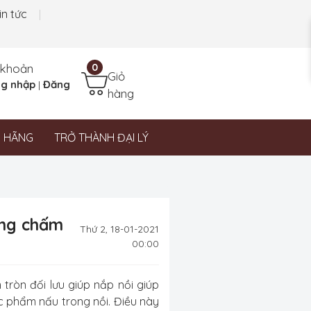
in tức
 khoản
0
Giỏ
g nhập
Đăng
|
hàng
N HÃNG
TRỞ THÀNH ĐẠI LÝ
ững chấm
Thứ 2, 18-01-2021
00:00
tròn đối lưu giúp nắp nồi giúp
ực phẩm nấu trong nồi. Điều này