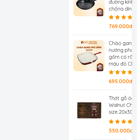
đường kính 2
chống dính tự
chống rỉ, ch
769.000đ/Ch
Chảo gang
nướng phủ
gốm có rãnh
màu đỏ Chef
Studio, đườn
kính 24 cm
695.000đ/
Thớt gỗ óc c
Walnut Chef 
size 20x30x2
550.000đ/C