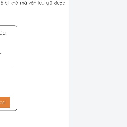
 bị khô mà vẫn lưu giữ được
của
Gửi