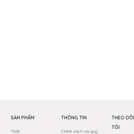
g tráng men
xanh ngọc
m
/Combo
ủ gốm
xanh
3L
iếc
SẢN PHẨM
THÔNG TIN
THEO DÕ
TÔI
Thớt
Chính sách và quy