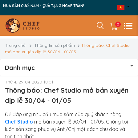
MUA SẮM CUỐI NĂM - QUÀ TẶNG NGẬP TRÀN!
0
Trang chủ
Thông tin sản phẩm
Thông báo: Chef Studio
mở bán xuyên dịp lễ 30/04 - 01/05
Danh mục
Thứ 4, 29-04-2020 18:01
Thông báo: Chef Studio mở bán xuyên
dịp lễ 30/04 - 01/05
Để đáp ứng nhu cầu mua sắm của quý khách hàng,
Chef Studio
mở bán xuyên lễ 30/04 - 01/05. Chúng tôi
luôn sẵn sàng phục vụ Anh/Chị một cách chu đáo và
tận tình nhất.