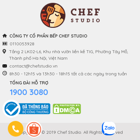
Nồi
Tuyển dụng
Khay và Bếp nướng
CÔNG TY CỔ PHẦN BẾP CHEF STUDIO
0110053928
THÔNG TIN
THEO DÕI CHÚNG TÔI
Tầng 2 LK02-L6, Khu nhà vườn liền kề TIG, Phường Tây Mỗ,
Thành phố Hà Nội, Việt Nam
Chính sách và quy định
Facebook
contact@chefstudio.vn
chung
8h30 - 12h15 và 13h30 - 18h15 tất cả các ngày trong tuần
Youtube
TỔNG ĐÀI HỖ TRỢ
Hướng dẫn đặt hàng
1900 3080
Tiktok
Chính sách đổi hàng
Copyrights © 2019 Chef Studio. All Rights Reserved