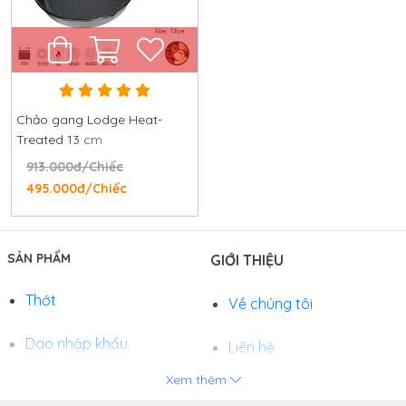
Chảo gang Lodge Heat-
Treated 13 cm
913.000đ/Chiếc
495.000đ/Chiếc
SẢN PHẨM
GIỚI THIỆU
Thớt
Về chúng tôi
Dao nhập khẩu
Liên hệ
Xem thêm
Chảo
Phương thức thanh toán