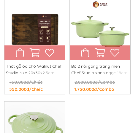
Thớt gỗ óc chó Walnut Chef
Bộ 2 nồi gang tráng men
Studio size 20x30x2.5cm
Chef Studio xanh ngọc 18cm
và 24cm
750.000đ/Chiếc
2.800.000đ/Combo
550.000đ/Chiếc
1.750.000đ/Combo