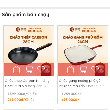
Sản phẩm bán chạy
Chảo thép Carbon Nitriding
Chảo gang nướng phủ gốm
Chef Studio đường kính 26
có rãnh màu đỏ Chef Studio,
cm, chống dính tự nhiên,
đường kính 24 cm
1.399.000đ/Chiếc
1.259.000đ/
chống rỉ, chống xước
769.000đ/Chiếc
695.000đ/