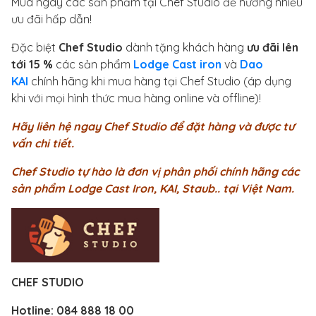
Mua ngay các sản phẩm tại Chef Studio để hưởng nhiều
ưu đãi hấp dẫn!
Đặc biệt
Chef Studio
dành tặng khách hàng
ưu đãi lên
tới 15 %
các sản phẩm
Lodge Cast iron
và
Dao
KAI
chính hãng khi mua hàng tại Chef Studio (áp dụng
khi với mọi hình thức mua hàng online và offline)!
Hãy liên hệ ngay Chef Studio để đặt hàng và được tư
vấn chi tiết.
Chef Studio tự hào là đơn vị phân phối chính hãng các
sản phẩm Lodge Cast Iron, KAI, Staub.. tại Việt Nam.
CHEF STUDIO
Hotline:
084 888 18 00