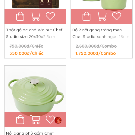
Thớt gỗ óc chó Walnut Chef
Bộ 2 nồi gang tráng men
Studio size 20x30x2.5cm
Chef Studio xanh ngọc 18cm
và 24cm
750.000đ/Chiếc
2.800.000đ/Combo
550.000đ/Chiếc
1.750.000đ/Combo
Nồi gang phủ gốm Chef