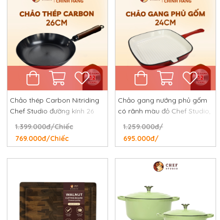
Chảo thép Carbon Nitriding
Chảo gang nướng phủ gốm
Chef Studio đường kính 26
có rãnh màu đỏ Chef Studio,
cm, chống dính tự nhiên,
đường kính 24 cm
1.399.000đ/Chiếc
1.259.000đ/
chống rỉ, chống xước
769.000đ/Chiếc
695.000đ/