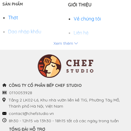
SẢN PHẨM
GIỚI THIỆU
Thớt
Về chúng tôi
Dao nhập khẩu
Liên hệ
Xem thêm
Chảo
Phương thức thanh toán
Nồi
Tuyển dụng
Khay và Bếp nướng
CÔNG TY CỔ PHẦN BẾP CHEF STUDIO
0110053928
THÔNG TIN
THEO DÕI CHÚNG TÔI
Tầng 2 LK02-L6, Khu nhà vườn liền kề TIG, Phường Tây Mỗ,
Thành phố Hà Nội, Việt Nam
Chính sách và quy định
Facebook
contact@chefstudio.vn
chung
8h30 - 12h15 và 13h30 - 18h15 tất cả các ngày trong tuần
Youtube
TỔNG ĐÀI HỖ TRỢ