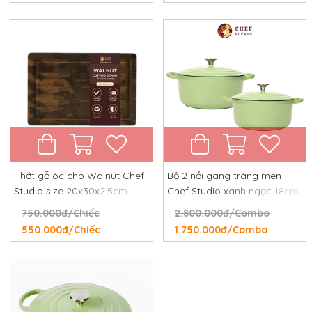
Thớt gỗ óc chó Walnut Chef
Bộ 2 nồi gang tráng men
Studio size 20x30x2.5cm
Chef Studio xanh ngọc 18cm
và 24cm
750.000đ/Chiếc
2.800.000đ/Combo
550.000đ/Chiếc
1.750.000đ/Combo