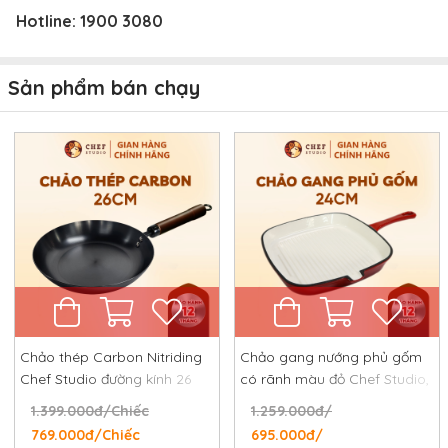
Hotline:
1900 3080
Sản phẩm bán chạy
Chảo thép Carbon Nitriding
Chảo gang nướng phủ gốm
Chef Studio đường kính 26
có rãnh màu đỏ Chef Studio,
cm, chống dính tự nhiên,
đường kính 24 cm
1.399.000đ/Chiếc
1.259.000đ/
chống rỉ, chống xước
769.000đ/Chiếc
695.000đ/