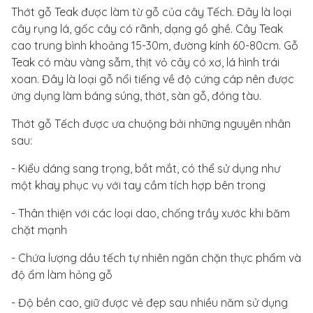
Thớt gỗ Teak được làm từ gỗ của cây Tếch. Đây là loại
cây rụng lá, gốc cây có rãnh, dạng gồ ghề. Cây Teak
cao trung bình khoảng 15-30m, đường kính 60-80cm. Gỗ
Teak có màu vàng sẫm, thịt vỏ cây có xơ, lá hình trái
xoan. Đây là loại gỗ nổi tiếng về độ cứng cáp nên được
ứng dụng làm báng súng, thớt, sàn gỗ, đóng tàu.
Thớt gỗ Tếch được ưa chuộng bởi những nguyên nhân
sau:
- Kiểu dáng sang trọng, bắt mắt, có thể sử dụng như
một khay phục vụ với tay cầm tích hợp bên trong
- Thân thiện với các loại dao, chống trầy xước khi băm
chặt mạnh
- Chứa lượng dầu tếch tự nhiên ngăn chặn thực phẩm và
độ ẩm làm hỏng gỗ
- Độ bền cao, giữ được vẻ đẹp sau nhiều năm sử dụng