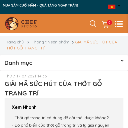
MUA SẮM CUỐI NĂM - QUÀ TẶNG NGẬP TRÀN!
0
Trang chủ
Thông tin sản phẩm
GIẢI MÃ SỨC HÚT CỦA
THỚT GỖ TRANG TRÍ
Danh mục
Thứ 7, 17-07-2021 14:36
GIẢI MÃ SỨC HÚT CỦA THỚT GỖ
TRANG TRÍ
Xem Nhanh
Thớt gỗ trang trí có dùng để cắt thái được không?
Độ phổ biến của thớt gỗ trang trí và lý giải nguyên