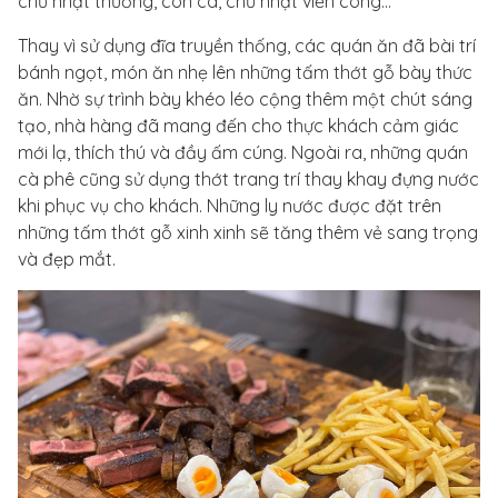
chữ nhật thường, con cá, chữ nhật viền cong...
Thay vì sử dụng đĩa truyền thống, các quán ăn đã bài trí
bánh ngọt, món ăn nhẹ lên những tấm thớt gỗ bày thức
ăn. Nhờ sự trình bày khéo léo cộng thêm một chút sáng
tạo, nhà hàng đã mang đến cho thực khách cảm giác
mới lạ, thích thú và đầy ấm cúng. Ngoài ra, những quán
cà phê cũng sử dụng thớt trang trí thay khay đựng nước
khi phục vụ cho khách. Những ly nước được đặt trên
những tấm thớt gỗ xinh xinh sẽ tăng thêm vẻ sang trọng
và đẹp mắt.