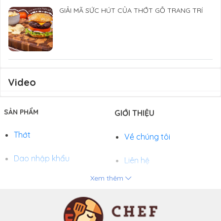
GIẢI MÃ SỨC HÚT CỦA THỚT GỖ TRANG TRÍ
Video
SẢN PHẨM
GIỚI THIỆU
Thớt
Về chúng tôi
Dao nhập khẩu
Liên hệ
Xem thêm
Chảo
Phương thức thanh toán
Nồi
Tuyển dụng