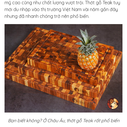
mỹ cao cũng như chất lượng vượt trội. Thớt gỗ Teak tuy
mới du nhập vào thị trường Việt Nam vài năm gần đây
nhưng đã nhanh chóng trở nên phổ biến.
Bạn biết không? Ở Châu Âu, thớt gỗ Teak rất phổ biến