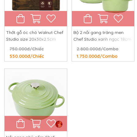
Thớt gỗ óc chó Walnut Chef
Bộ 2 nồi gang tráng men
Studio size 20x30x2.5cm
Chef Studio xanh ngọc 18cm
và 24cm
750.000đ/Chiếc
2.800.000đ/Combo
550.000đ/Chiếc
1.750.000đ/Combo