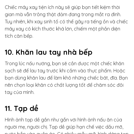
Chiếc máy xay tiện ích này sẽ giúp bạn tiết kiệm thời
gian mà vẫn trông thật đảm đang trong mắt ra đình.
Tuy nhiên, khi xay sinh tố có thể gây ra tiếng ồn và chiếc
máy xay có kích thước khá lớn, chiếm một phần diện
tích căn bếp.
10. Khăn lau tay nhà bếp
Trong lúc nấu nướng, bạn sẽ cần được một chiếc khăn
sạch sẽ để lau tay trước khi cầm vào thực phẩm. Hoặc
bạn dùng khăn lau để làm khô những chiếc bát, đĩa. Bạn
nên chọn loại khăn có chất lượng tốt để chăm sóc đôi
tay của mình.
11. Tạp dề
Hình ảnh tạp dề gần như gắn với hình ảnh nấu ăn của
người mẹ, người chị. Tạp dề giúp hạn chế việc dầu mỡ,