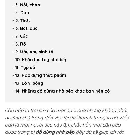
3. Nồi, chảo
4. Dao
5. Thớt
6. Bát, đũa
7. Cốc
8. Rổ
9. Máy xay sinh tố
10. Khăn lau tay nhà bếp
11. Tạp dề
12. Hộp đựng thực phẩm
13. Lò vi sóng
14. Những đồ dùng nhà bếp khác bạn nên có
Căn bếp là trái tim của một ngôi nhà nhưng không phải
ai cũng chú trọng đến việc lên kế hoạch trang trí nó. Nếu
bạn là một người yêu nấu ăn, chắc hẳn một căn bếp
được trang bị
đồ dùng nhà bếp
đầy đủ sẽ giúp ích rất