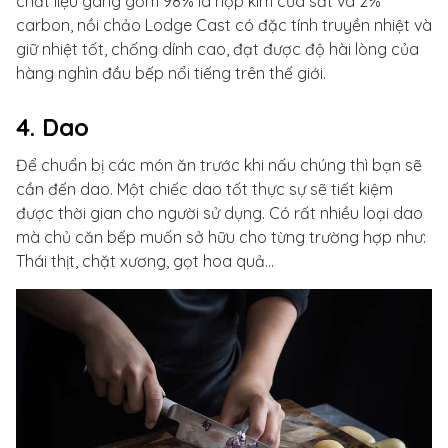
chất liệu gang gồm 98% là hợp kim của sắt và 2%
carbon, nồi chảo Lodge Cast có đặc tính truyền nhiệt và
giữ nhiệt tốt, chống dính cao, đạt được độ hài lòng của
hàng nghìn đầu bếp nổi tiếng trên thế giới.
4. Dao
Để chuẩn bị các món ăn trước khi nấu chúng thì bạn sẽ
cần đến dao. Một chiếc dao tốt thực sự sẽ tiết kiệm
được thời gian cho người sử dụng. Có rất nhiều loại dao
mà chủ căn bếp muốn sở hữu cho từng trường hợp như:
Thái thịt, chặt xương, gọt hoa quả...