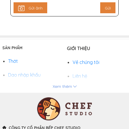
Gửi ảnh
Gửi
SẢN PHẨM
GIỚI THIỆU
Thớt
Về chúng tôi
Dao nhập khẩu
Liên hệ
Xem thêm
Chảo
Phương thức thanh toán
Nồi
Tuyển dụng
Khay và Bếp nướng
CÔNG TY CỔ PHẦN BẾP CHEF STUDIO