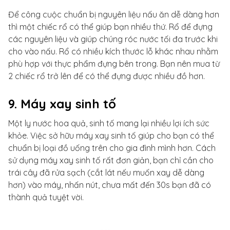
Để công cuộc chuẩn bị nguyên liệu nấu ăn dễ dàng hơn
thì một chiếc rổ có thể giúp bạn nhiều thứ. Rổ để đựng
các nguyên liệu và giúp chúng róc nước tối đa trước khi
cho vào nấu. Rổ có nhiều kích thước lỗ khác nhau nhằm
phù hợp với thực phẩm đựng bên trong. Bạn nên mua từ
2 chiếc rổ trở lên để có thể đựng được nhiều đồ hơn.
9. Máy xay sinh tố
Một ly nước hoa quả, sinh tố mang lại nhiều lợi ích sức
khỏe. Việc sở hữu máy xay sinh tố giúp cho bạn có thể
chuẩn bị loại đồ uống trên cho gia đình mình hơn. Cách
sử dụng máy xay sinh tố rất đơn giản, bạn chỉ cần cho
trái cây đã rửa sạch (cắt lát nếu muốn xay dễ dàng
hơn) vào máy, nhấn nút, chưa mất đến 30s bạn đã có
thành quả tuyệt vời.