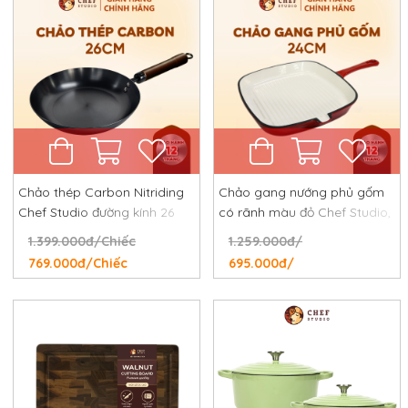
Chảo thép Carbon Nitriding
Chảo gang nướng phủ gốm
Chef Studio đường kính 26
có rãnh màu đỏ Chef Studio,
cm, chống dính tự nhiên,
đường kính 24 cm
1.399.000đ/Chiếc
1.259.000đ/
chống rỉ, chống xước
769.000đ/Chiếc
695.000đ/