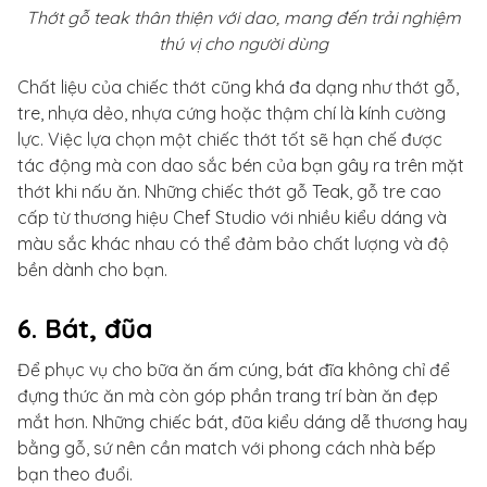
Thớt gỗ teak thân thiện với dao, mang đến trải nghiệm
thú vị cho người dùng
Chất liệu của chiếc thớt cũng khá đa dạng như thớt gỗ,
tre, nhựa dẻo, nhựa cứng hoặc thậm chí là kính cường
lực. Việc lựa chọn một chiếc thớt tốt sẽ hạn chế được
tác động mà con dao sắc bén của bạn gây ra trên mặt
thớt khi nấu ăn. Những chiếc thớt gỗ Teak, gỗ tre cao
cấp từ thương hiệu Chef Studio với nhiều kiểu dáng và
màu sắc khác nhau có thể đảm bảo chất lượng và độ
bền dành cho bạn.
6. Bát, đũa
Để phục vụ cho bữa ăn ấm cúng, bát đĩa không chỉ để
đựng thức ăn mà còn góp phần trang trí bàn ăn đẹp
mắt hơn. Những chiếc bát, đũa kiểu dáng dễ thương hay
bằng gỗ, sứ nên cần match với phong cách nhà bếp
bạn theo đuổi.