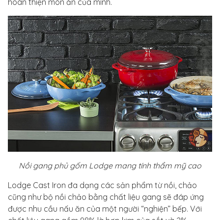
hoàn thiện món ăn của mình.
Nồi gang phủ gốm Lodge mang tính thẩm mỹ cao
Lodge Cast Iron đa dạng các sản phẩm từ nồi, chảo
cũng như bộ nồi chảo bằng chất liệu gang sẽ đáp ứng
được nhu cầu nấu ăn của một người “nghiện” bếp. Với