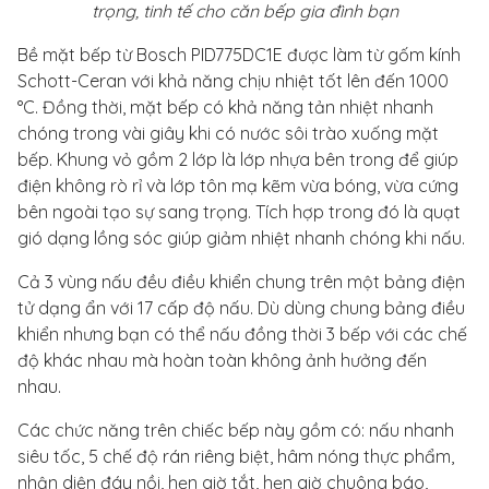
trọng, tinh tế cho căn bếp gia đình bạn
Bề mặt bếp từ Bosch PID775DC1E được làm từ gốm kính
Schott-Ceran với khả năng chịu nhiệt tốt lên đến 1000
°C. Đồng thời, mặt bếp có khả năng tản nhiệt nhanh
chóng trong vài giây khi có nước sôi trào xuống mặt
bếp. Khung vỏ gồm 2 lớp là lớp nhựa bên trong để giúp
điện không rò rỉ và lớp tôn mạ kẽm vừa bóng, vừa cứng
bên ngoài tạo sự sang trọng. Tích hợp trong đó là quạt
gió dạng lồng sóc giúp giảm nhiệt nhanh chóng khi nấu.
Cả 3 vùng nấu đều điều khiển chung trên một bảng điện
tử dạng ẩn với 17 cấp độ nấu. Dù dùng chung bảng điều
khiển nhưng bạn có thể nấu đồng thời 3 bếp với các chế
độ khác nhau mà hoàn toàn không ảnh hưởng đến
nhau.
Các chức năng trên chiếc bếp này gồm có: nấu nhanh
siêu tốc, 5 chế độ rán riêng biệt, hâm nóng thực phẩm,
nhận diện đáy nồi, hẹn giờ tắt, hẹn giờ chuông báo,