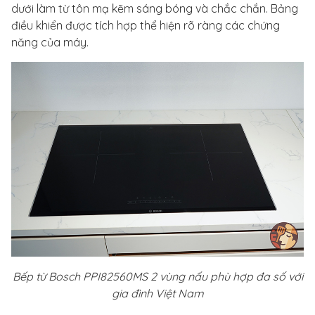
dưới làm từ tôn mạ kẽm sáng bóng và chắc chắn. Bảng
điều khiển được tích hợp thể hiện rõ ràng các chứng
năng của máy.
Bếp từ Bosch PPI82560MS 2 vùng nấu phù hợp đa số với
gia đình Việt Nam