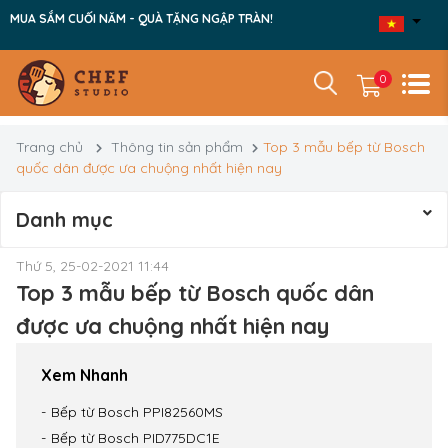
MUA SẮM CUỐI NĂM - QUÀ TẶNG NGẬP TRÀN!
0
Trang chủ
Thông tin sản phẩm
Top 3 mẫu bếp từ Bosch
quốc dân được ưa chuộng nhất hiện nay
Danh mục
Thứ 5, 25-02-2021 11:44
Top 3 mẫu bếp từ Bosch quốc dân
được ưa chuộng nhất hiện nay
Xem Nhanh
Bếp từ Bosch PPI82560MS
Bếp từ Bosch PID775DC1E