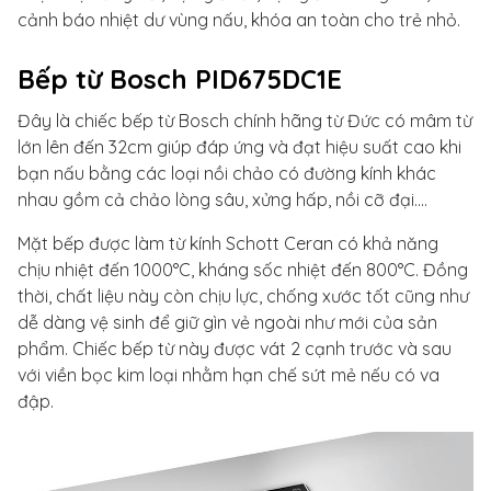
cảnh báo nhiệt dư vùng nấu, khóa an toàn cho trẻ nhỏ.
Bếp từ Bosch PID675DC1E
Đây là chiếc bếp từ Bosch chính hãng từ Đức có mâm từ
lớn lên đến 32cm giúp đáp ứng và đạt hiệu suất cao khi
bạn nấu bằng các loại nồi chảo có đường kính khác
nhau gồm cả chảo lòng sâu, xửng hấp, nồi cỡ đại….
Mặt bếp được làm từ kính Schott Ceran có khả năng
chịu nhiệt đến 1000°C, kháng sốc nhiệt đến 800°C. Đồng
thời, chất liệu này còn chịu lực, chống xước tốt cũng như
dễ dàng vệ sinh để giữ gìn vẻ ngoài như mới của sản
phẩm. Chiếc bếp từ này được vát 2 cạnh trước và sau
với viền bọc kim loại nhằm hạn chế sứt mẻ nếu có va
đập.