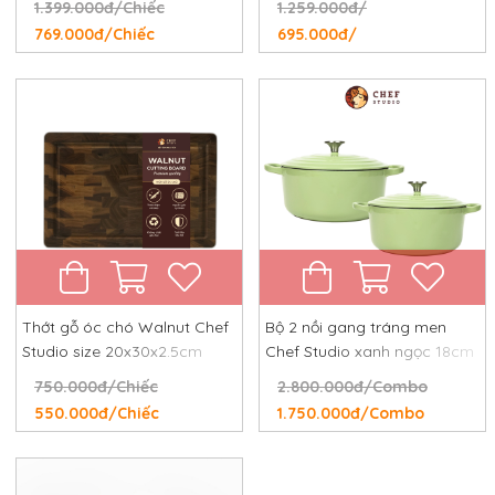
1.399.000đ/Chiếc
1.259.000đ/
chống rỉ, chống xước
769.000đ/Chiếc
695.000đ/
Thớt gỗ óc chó Walnut Chef
Bộ 2 nồi gang tráng men
Studio size 20x30x2.5cm
Chef Studio xanh ngọc 18cm
và 24cm
750.000đ/Chiếc
2.800.000đ/Combo
550.000đ/Chiếc
1.750.000đ/Combo