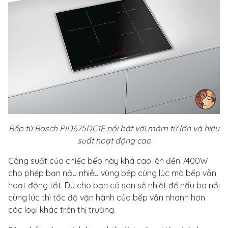
Bếp từ Bosch PID675DC1E nổi bật với mâm từ lớn và hiệu
suất hoạt động cao
Công suất của chiếc bếp này khá cao lên đến 7400W
cho phép bạn nấu nhiều vùng bếp cùng lúc mà bếp vẫn
hoạt động tốt. Dù cho bạn có san sẻ nhiệt để nấu ba nồi
cùng lúc thì tốc độ vận hành của bếp vẫn nhanh hơn
các loại khác trên thị trường.