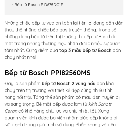
Bếp từ Bosch PID675DC1E
Những chiếc bếp từ vừa an toàn lại tiện lợi đang dần dần
thay thế những chiếc bếp gas truyền thống. Trong số
những dòng bếp từ trên thị trường thì bếp từ Bosch là
một trong những thương hiệu nhận được nhiều sự quan
tâm nhất. Cùng điểm qua
top 3 mẫu bếp từ Bosch
bán
chạy nhất nhé!
Bếp từ Bosch PPI82560MS
Đây là sản phẩm
bếp từ Bosch 2 vùng nấu
bán khá
chạy trên thị trường với thiết kế đẹp cùng nhiều tính
năng nổi trội. Tổng thể sản phẩm có màu đen huyền bị
và sang trọng. Bề mặt bếp được làm từ
kính Schott
Ceran
có khả năng chịu lực và chịu nhiệt tốt. Xung
quanh viền kính được bo viền nhôm giúp bếp không bị
sứt cạnh trong quá trình sử dụng. Phần khung vỏ bên