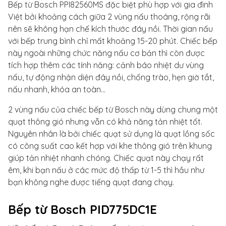
Bếp từ Bosch PPI82560MS đặc biệt phù hợp với gia đình
Việt bởi khoảng cách giữa 2 vùng nấu thoáng, rộng rãi
nên sẽ không hạn chế kích thước đáy nồi. Thời gian nấu
với bếp trung bình chỉ mất khoảng 15-20 phút. Chiếc bếp
này ngoài những chức năng nấu cơ bản thì còn được
tích hợp thêm các tính năng: cảnh báo nhiệt dư vùng
nấu, tự động nhận diện đáy nồi, chống trào, hẹn giờ tắt,
nấu nhanh, khóa an toàn...
2 vùng nấu của chiếc bếp từ Bosch này dùng chung một
quạt thông gió nhưng vẫn có khả năng tản nhiệt tốt.
Nguyên nhân là bởi chiếc quạt sử dụng là quạt lồng sốc
có công suất cao kết hợp với khe thông gió trên khung
giúp tản nhiệt nhanh chóng. Chiếc quạt này chạy rất
êm, khi bạn nấu ở các mức độ thấp từ 1-5 thì hầu như
bạn không nghe được tiếng quạt đang chạy.
Bếp từ Bosch PID775DC1E