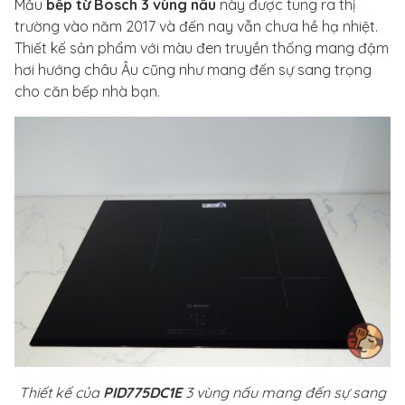
Mẫu
bếp từ Bosch 3 vùng nấu
này được tung ra thị
trường vào năm 2017 và đến nay vẫn chưa hề hạ nhiệt.
Thiết kế sản phẩm với màu đen truyền thống mang đậm
hơi hướng châu Âu cũng như mang đến sự sang trọng
cho căn bếp nhà bạn.
Thiết kế của
PID775DC1E
3 vùng nấu mang đến sự sang