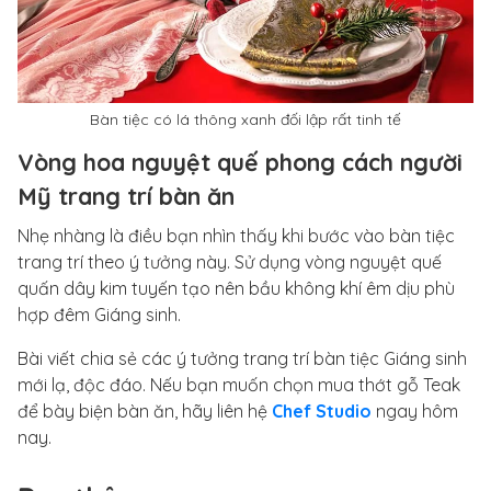
Bàn tiệc có lá thông xanh đối lập rất tinh tế
Vòng hoa nguyệt quế phong cách người
Mỹ trang trí bàn ăn
Nhẹ nhàng là điều bạn nhìn thấy khi bước vào bàn tiệc
trang trí theo ý tưởng này. Sử dụng vòng nguyệt quế
quấn dây kim tuyến tạo nên bầu không khí êm dịu phù
hợp đêm Giáng sinh.
Bài viết chia sẻ các ý tưởng trang trí bàn tiệc Giáng sinh
mới lạ, độc đáo. Nếu bạn muốn chọn mua thớt gỗ Teak
để bày biện bàn ăn, hãy liên hệ
Chef Studio
ngay hôm
nay.