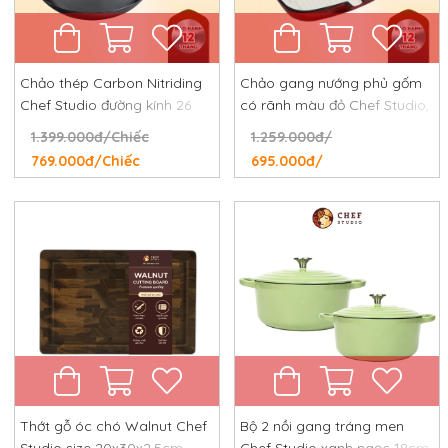
Chảo thép Carbon Nitriding
Chảo gang nướng phủ gốm
Chef Studio đường kính 26
có rãnh màu đỏ Chef Studio,
cm, chống dính tự nhiên,
đường kính 24 cm
1.399.000đ/Chiếc
1.259.000đ/
chống rỉ, chống xước
769.000đ/Chiếc
695.000đ/
Thớt gỗ óc chó Walnut Chef
Bộ 2 nồi gang tráng men