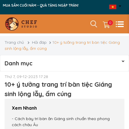
MUA SẮM CUỐI NĂM - QUÀ TẶNG NGẬP TRÀN!
0
Trang chủ
Hỏi đáp
10+ ý tưởng trang trí bàn tiệc Giáng
sinh lộng lẫy, ấm cúng
Danh mục
Thứ 7, 09-12-2023 17:28
10+ ý tưởng trang trí bàn tiệc Giáng
sinh lộng lẫy, ấm cúng
Xem Nhanh
Cách bày trí bàn ăn Giáng sinh chuẩn theo phong
cách châu Âu