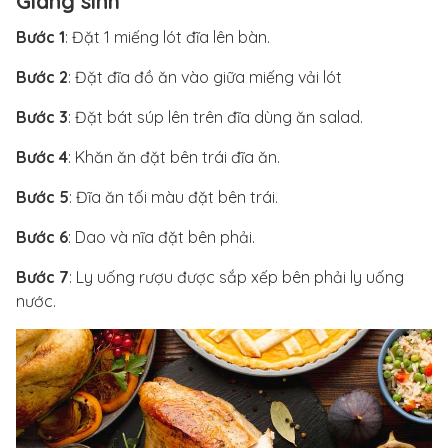
Giáng sinh
Bước 1
: Đặt 1 miếng lót đĩa lên bàn.
Bước 2
: Đặt đĩa đồ ăn vào giữa miếng vải lót
Bước 3
: Đặt bát súp lên trên đĩa dùng ăn salad.
Bước 4
: Khăn ăn đặt bên trái đĩa ăn.
Bước 5
: Đĩa ăn tối màu đặt bên trái.
Bước 6
: Dao và nĩa đặt bên phải.
Bước 7
: Ly uống rượu được sắp xếp bên phải ly uống
nước.