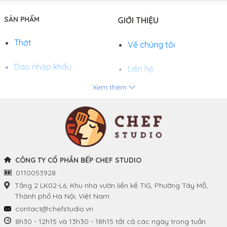
SẢN PHẨM
GIỚI THIỆU
Thớt
Về chúng tôi
Dao nhập khẩu
Liên hệ
Xem thêm
Chảo
Phương thức thanh toán
Nồi
Tuyển dụng
Khay và Bếp nướng
CÔNG TY CỔ PHẦN BẾP CHEF STUDIO
0110053928
THÔNG TIN
THEO DÕI CHÚNG TÔI
Tầng 2 LK02-L6, Khu nhà vườn liền kề TIG, Phường Tây Mỗ,
Thành phố Hà Nội, Việt Nam
Chính sách và quy định
Facebook
contact@chefstudio.vn
chung
8h30 - 12h15 và 13h30 - 18h15 tất cả các ngày trong tuần