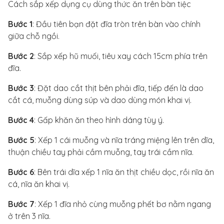
Cách sắp xếp dụng cụ dùng thức ăn trên bàn tiệc
Bước 1
: Đầu tiên bạn đặt đĩa tròn trên bàn vào chính
giữa chỗ ngồi.
Bước 2
: Sắp xếp hũ muối, tiêu xay cách 15cm phía trên
đĩa.
Bước 3
: Đặt dao cắt thịt bên phải đĩa, tiếp đến là dao
cắt cá, muỗng dùng súp và dao dùng món khai vị.
Bước 4
: Gấp khăn ăn theo hình dáng tùy ý.
Bước 5
: Xếp 1 cái muỗng và nĩa tráng miệng lên trên dĩa,
thuận chiều tay phải cầm muỗng, tay trái cầm nĩa.
Bước 6
: Bên trái dĩa xếp 1 nĩa ăn thịt chiều dọc, rồi nĩa ăn
cá, nĩa ăn khai vị.
Bước 7
: Xếp 1 đĩa nhỏ cùng muỗng phết bơ nằm ngang
ở trên 3 nĩa.