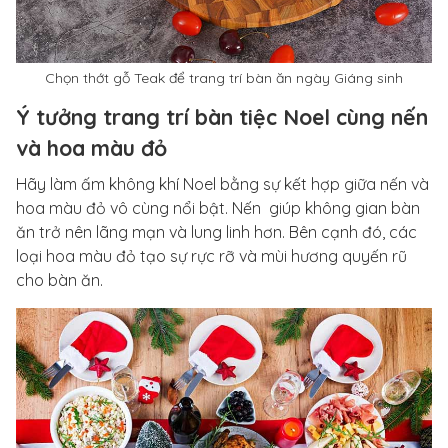
Chọn thớt gỗ Teak để trang trí bàn ăn ngày Giáng sinh
Ý tưởng trang trí bàn tiệc Noel cùng nến
và hoa màu đỏ
Hãy làm ấm không khí Noel bằng sự kết hợp giữa nến và
hoa màu đỏ vô cùng nổi bật. Nến giúp không gian bàn
ăn trở nên lãng mạn và lung linh hơn. Bên cạnh đó, các
loại hoa màu đỏ tạo sự rực rỡ và mùi hương quyến rũ
cho bàn ăn.