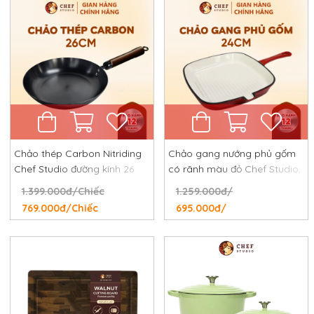
Chảo thép Carbon Nitriding
Chảo gang nướng phủ gốm
Chef Studio đường kính 26
có rãnh màu đỏ Chef Studio,
cm, chống dính tự nhiên,
đường kính 24 cm
1.399.000đ/Chiếc
1.259.000đ/
chống rỉ, chống xước
769.000đ/Chiếc
695.000đ/