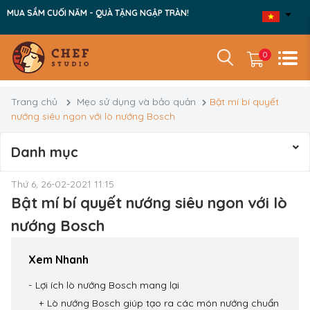
MUA SẮM CUỐI NĂM - QUÀ TẶNG NGẬP TRÀN!
0
Trang chủ
Mẹo sử dụng và bảo quản
Bật mí bí quyết
nướng siêu ngon với lò nướng Bosch
Danh mục
Thứ 6, 26-02-2021 11:15
Bật mí bí quyết nướng siêu ngon với lò
nướng Bosch
Xem Nhanh
Lợi ích lò nướng Bosch mang lại
Lò nướng Bosch giúp tạo ra các món nướng chuẩn