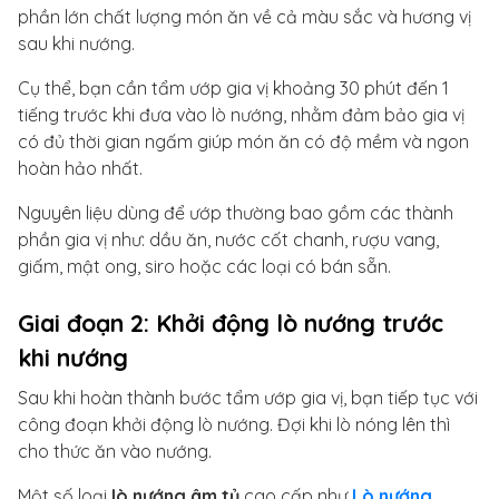
phần lớn chất lượng món ăn về cả màu sắc và hương vị
sau khi nướng.
Cụ thể, bạn cần tẩm ướp gia vị khoảng 30 phút đến 1
tiếng trước khi đưa vào lò nướng, nhằm đảm bảo gia vị
có đủ thời gian ngấm giúp món ăn có độ mềm và ngon
hoàn hảo nhất.
Nguyên liệu dùng để ướp thường bao gồm các thành
phần gia vị như: dầu ăn, nước cốt chanh, rượu vang,
giấm, mật ong, siro hoặc các loại có bán sẵn.
Giai đoạn 2: Khởi động lò nướng trước
khi nướng
Sau khi hoàn thành bước tẩm ướp gia vị, bạn tiếp tục với
công đoạn khởi động lò nướng. Đợi khi lò nóng lên thì
cho thức ăn vào nướng.
Một số loại
lò nướng âm tủ
cao cấp như
Lò nướng