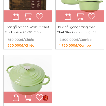
Thớt gỗ óc chó Walnut Chef
Bộ 2 nồi gang tráng men
Studio size 20x30x2.5cm
Chef Studio xanh ngọc 18cm
và 24cm
750.000đ/Chiếc
2.800.000đ/Combo
550.000đ/Chiếc
1.750.000đ/Combo