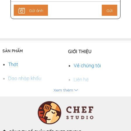
Gửi ảnh
Gửi
SẢN PHẨM
GIỚI THIỆU
Thớt
Về chúng tôi
Dao nhập khẩu
Liên hệ
Xem thêm
Chảo
Phương thức thanh toán
Nồi
Tuyển dụng
Khay và Bếp nướng