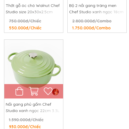
Thớt gỗ óc chó Walnut Chef
Bộ 2 nồi gang tráng men
Studio size 20x30x2.5cm
Chef Studio xanh ngọc 18cm
và 24cm
750.000đ/Chiếc
2.800.000đ/Combo
550.000đ/Chiếc
1.750.000đ/Combo
Nồi gang phủ gốm Chef
Studio xanh ngọc 22cm 3.3L
1.390.000đ/Chiếc
930.000đ/Chiếc