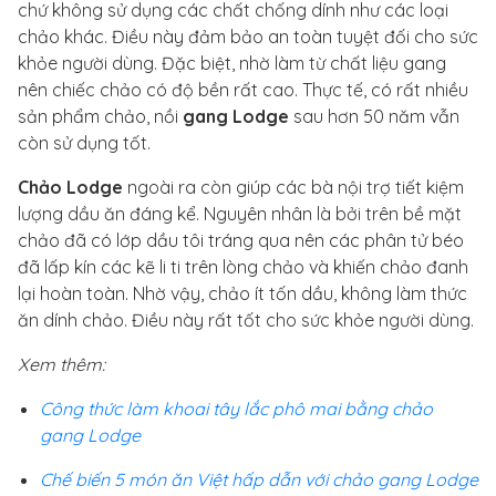
chứ không sử dụng các chất chống dính như các loại
chảo khác. Điều này đảm bảo an toàn tuyệt đối cho sức
khỏe người dùng. Đặc biệt, nhờ làm từ chất liệu gang
nên chiếc chảo có độ bền rất cao. Thực tế, có rất nhiều
sản phẩm chảo, nồi
gang Lodge
sau hơn 50 năm vẫn
còn sử dụng tốt.
Chảo Lodge
ngoài ra còn giúp các bà nội trợ tiết kiệm
lượng dầu ăn đáng kể. Nguyên nhân là bởi trên bề mặt
chảo đã có lớp dầu tôi tráng qua nên các phân tử béo
đã lấp kín các kẽ li ti trên lòng chảo và khiến chảo đanh
lại hoàn toàn. Nhờ vậy, chảo ít tốn dầu, không làm thức
ăn dính chảo. Điều này rất tốt cho sức khỏe người dùng.
Xem thêm:
Công thức làm khoai tây lắc phô mai bằng chảo
gang Lodge
Chế biến 5 món ăn Việt hấp dẫn với chảo gang Lodge