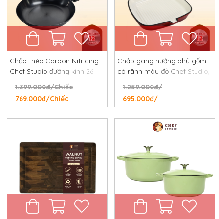
Chảo thép Carbon Nitriding
Chảo gang nướng phủ gốm
Chef Studio đường kính 26
có rãnh màu đỏ Chef Studio,
cm, chống dính tự nhiên,
đường kính 24 cm
1.399.000đ/Chiếc
1.259.000đ/
chống rỉ, chống xước
769.000đ/Chiếc
695.000đ/