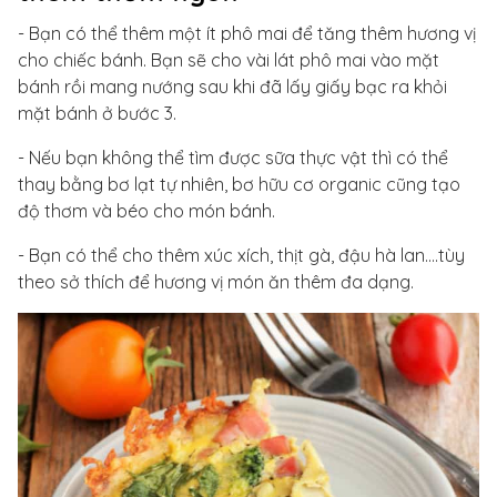
- Bạn có thể thêm một ít phô mai để tăng thêm hương vị
cho chiếc bánh. Bạn sẽ cho vài lát phô mai vào mặt
bánh rồi mang nướng sau khi đã lấy giấy bạc ra khỏi
mặt bánh ở bước 3.
- Nếu bạn không thể tìm được sữa thực vật thì có thể
thay bằng bơ lạt tự nhiên, bơ hữu cơ organic cũng tạo
độ thơm và béo cho món bánh.
- Bạn có thể cho thêm xúc xích, thịt gà, đậu hà lan....tùy
theo sở thích để hương vị món ăn thêm đa dạng.