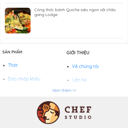
Công thức bánh Quiche siêu ngon với chảo
gang Lodge
SẢN PHẨM
GIỚI THIỆU
Thớt
Về chúng tôi
Dao nhập khẩu
Liên hệ
Xem thêm
Chảo
Phương thức thanh toán
Nồi
Tuyển dụng
Khay và Bếp nướng