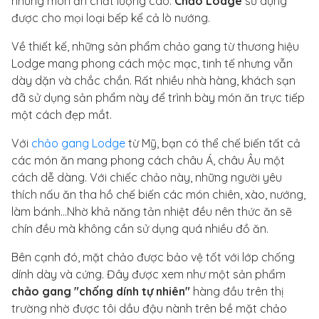
những món ăn chất lượng cao.
Chảo Lodge
sử dụng
được cho mọi loại bếp kể cả lò nướng.
Về thiết kế, những sản phẩm chảo gang từ thương hiệu
Lodge mang phong cách mộc mạc, tinh tế nhưng vẫn
dày dặn và chắc chắn. Rất nhiều nhà hàng, khách sạn
đã sử dụng sản phẩm này để trình bày món ăn trực tiếp
một cách đẹp mắt.
Với
chảo gang Lodge
từ Mỹ, bạn có thể chế biến tất cả
các món ăn mang phong cách châu Á, châu Âu một
cách dễ dàng. Với chiếc chảo này, những người yêu
thích nấu ăn tha hồ chế biến các món chiên, xào, nướng,
làm bánh...Nhờ khả năng tản nhiệt đều nên thức ăn sẽ
chín đều mà không cần sử dụng quá nhiều đồ ăn.
Bên cạnh đó, mặt chảo được bảo vệ tốt với lớp chống
dính dày và cứng. Đây được xem như một sản phẩm
chảo gang "chống dính tự nhiên"
hàng đầu trên thị
trường nhờ được tôi dầu đậu nành trên bề mặt chảo