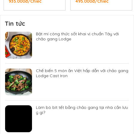
935.000đ/Chiếc
495.000đ/Chiếc
Tin tức
Bật mí công thức sốt khai vị chuẩn Tây với
chảo gang Lodge
Chế biến 5 món ăn Việt hấp dẫn với chảo gang
Lodge Cast Iron
Làm bò bít tết bằng chảo gang tại nhà cần lưu
ý gì?