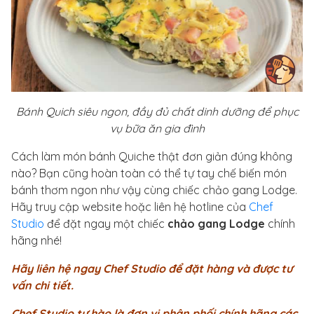
Bánh Quich siêu ngon, đầy đủ chất dinh dưỡng để phục
vụ bữa ăn gia đình
Cách làm món bánh Quiche thật đơn giản đúng không
nào? Bạn cũng hoàn toàn có thể tự tay chế biến món
bánh thơm ngon như vậy cùng chiếc chảo gang Lodge.
Hãy truy cập website hoặc liên hệ hotline của
Chef
Studio
để đặt ngay một chiếc
chảo gang Lodge
chính
hãng nhé!
Hãy liên hệ ngay Chef Studio để đặt hàng và được tư
vấn chi tiết.
Chef Studio tự hào là đơn vị phân phối chính hãng các