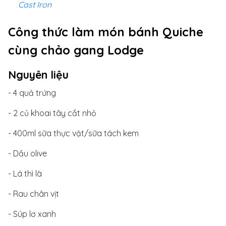
Cast Iron
Công thức làm món bánh Quiche
cùng chảo gang Lodge
Nguyên liệu
- 4 quả trứng
- 2 củ khoai tây cắt nhỏ
- 400ml sữa thực vật/sữa tách kem
- Dầu olive
- Lá thì là
- Rau chân vịt
- Súp lơ xanh