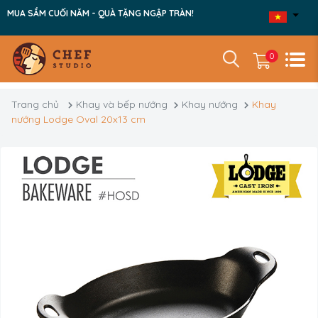
MUA SẮM CUỐI NĂM - QUÀ TẶNG NGẬP TRÀN!
0
Trang chủ
Khay và bếp nướng
Khay nướng
Khay
nướng Lodge Oval 20x13 cm