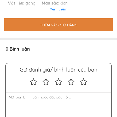
Vật liệu:
gang
Màu sắc:
đen
Xem thêm
Hình dạng:
Oval; lòng bằng
Kích thước:
THÊM VÀO GIỎ HÀNG
- Chiều dài cả tay cầm: 32 cm.
- Chiều dài (không tính tay cầm): 24,2 cm.
0 Bình luận
- Chiều rộng (trong): 17 cm.
- Chiều rộng (ngoài): 17,7 cm.
Gửi đánh giá/ bình luận của bạn
- Chiều cao (tính cả tay cầm): 6,7 cm; Chiều cao
(không tính tay cầm): 4,5 cm.
- Chiều sâu (trong lòng khay): 4 cm.
Dung tích:
1,06 lít
Trọng lượng:
1,476 kg