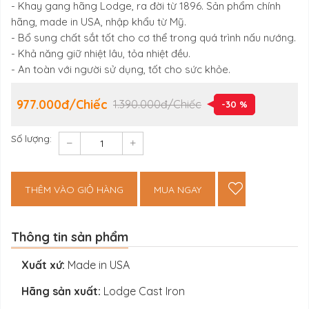
- Khay gang hãng Lodge, ra đời từ 1896. Sản phẩm chính
hãng, made in USA, nhập khẩu từ Mỹ.
- Bổ sung chất sắt tốt cho cơ thể trong quá trình nấu nướng.
- Khả năng giữ nhiệt lâu, tỏa nhiệt đều.
- An toàn với người sử dụng, tốt cho sức khỏe.
977.000đ/Chiếc
1.390.000đ/Chiếc
-30 %
Số lượng:
THÊM VÀO GIỎ HÀNG
MUA NGAY
Thông tin sản phẩm
Xuất xứ:
Made in USA
Hãng sản xuất:
Lodge Cast Iron