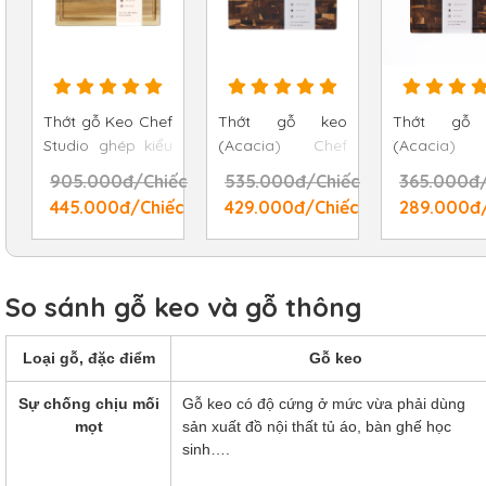
Thớt gỗ Keo Chef
Thớt gỗ keo
Thớt gỗ
Studio ghép kiểu
(Acacia) Chef
(Acacia) 
Solid chữ nhật
Studio chữ nhật
Studio chữ
905.000đ/Chiếc
535.000đ/Chiếc
365.000đ/
size 30x40x3.8cm
size 25x35x3.5cm
size 25x35x
445.000đ/Chiếc
429.000đ/Chiếc
289.000đ
So sánh gỗ keo và gỗ thông
Loại gỗ, đặc điểm
Gỗ keo
Sự chống chịu mối
Gỗ keo có độ cứng ở mức vừa phải dùng
mọt
sản xuất đồ nội thất tủ áo, bàn ghế học
sinh….