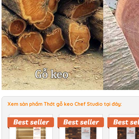
g tráng men
xanh ngọc
m
/Combo
ủ gốm
xanh
3L
iếc
Xem sản phẩm Thớt gỗ keo Chef Studio tại đây: