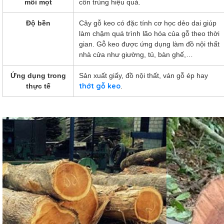
6 cm,
mối mọt
côn trùng hiệu quả.
 nhiên,
Độ bền
Cây gỗ keo có đặc tính cơ học dẻo dai giúp
ống xước
làm chậm quá trình lão hóa của gỗ theo thời
iếc
gian. Gỗ keo được ứng dụng làm đồ nội thất
nhà cửa như giường, tủ, bàn ghế,…
Ứng dụng trong
Sản xuất giấy, đồ nội thất, ván gỗ ép hay
thớt gỗ keo
thực tế
.
g
hó
Studio
.5cm
hiếc