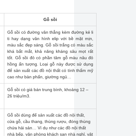
Gỗ sồi
Gỗ sồi có đường vân thẳng kèm đường kẻ li
ti hay dạng vân hình elip với bề mặt mịn,
màu sắc đẹp sáng. Gỗ sồi trắng có màu sắc
khá bắt mắt, khả năng kháng sâu mọt rất
tốt. Gỗ sồi đỏ có phần tâm gỗ màu nâu đỏ
hồng ấn tượng. Loại gỗ này được sử dụng
để sản xuất các đồ nội thất có tính thẩm mỹ
cao như bàn phấn, giường ngủ…
Gỗ sồi có giá bán trung bình, khoảng 12 –
.
26 triệu/m3.
Gỗ sồi dùng để sản xuất các đồ nội thất,
cửa gỗ, cầu thang, thùng rượu, đóng thùng
chứa hải sản… Ví dụ như các đồ nội thất
nhà bếp, văn phòng khách sạn nhà nghỉ, vật