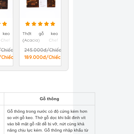
 keo
Thớt gỗ keo
Chef
(Acacia) Chef
 nhật
Studio chữ nhật
Chiếc
245.000đ/Chiếc
2,5cm
size 20x30x2,5cm
/Chiếc
189.000đ/Chiếc
Gỗ thông
Gỗ thông trong nước có độ cứng kém hơn
so với gỗ keo. Thớ gỗ dọc khi bắt đinh vít
vào bề mặt gỗ rất dễ bị vỡ, nứt cùng khả
năng chịu lực kém. Gỗ thông nhập khẩu từ