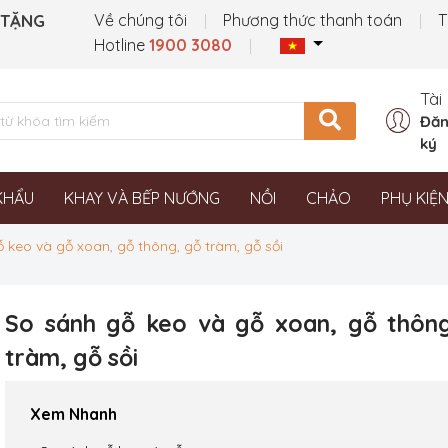
 TẶNG
Về chúng tôi
Phương thức thanh toán
T
Hotline
1900 3080
Tài
Đăn
ký
KHẨU
KHAY VÀ BẾP NƯỚNG
NỒI
CHẢO
PHỤ KIỆ
 keo và gỗ xoan, gỗ thông, gỗ tràm, gỗ sồi
So sánh gỗ keo và gỗ xoan, gỗ thôn
tràm, gỗ sồi
Xem Nhanh