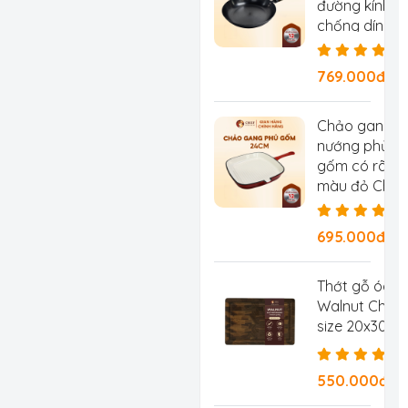
đường kính 2
chống dính tự
chống rỉ, ch
769.000đ/Ch
Chảo gang
nướng phủ
gốm có rãnh
màu đỏ Chef
Studio, đườn
kính 24 cm
695.000đ/
Thớt gỗ óc c
Walnut Chef 
size 20x30x2
550.000đ/C