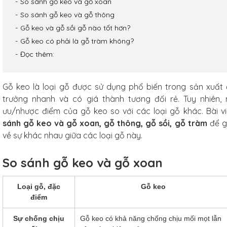
So sánh gỗ keo và gỗ xoan
So sánh gỗ keo và gỗ thông
Gỗ keo và gỗ sồi gỗ nào tốt hơn?
Gỗ keo có phải là gỗ tràm không?
Đọc thêm:
Gỗ keo là loại gỗ được sử dụng phổ biến trong sản xuất 
trưởng nhanh và có giá thành tương đối rẻ. Tuy nhiên,
ưu/nhược điểm của gỗ keo so với các loại gỗ khác. Bài v
sánh gỗ keo và gỗ xoan, gỗ thông, gỗ sồi, gỗ tràm
để g
về sự khác nhau giữa các loại gỗ này.
So sánh gỗ keo và gỗ xoan
Loại gỗ, đặc
Gỗ keo
điểm
arbon
f Studio
Sự chống chịu
Gỗ keo có khả năng chống chịu mối mọt lẫn