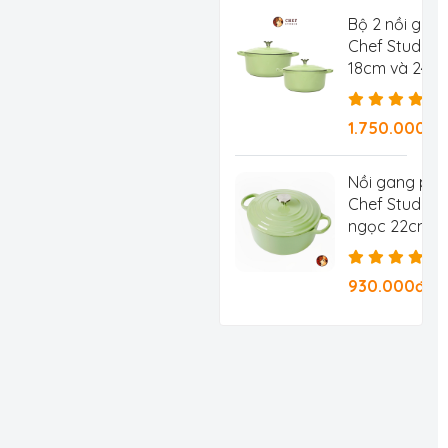
Bộ 2 nồi gan
Chef Studio 
18cm và 24c
1.750.000đ
Nồi gang ph
Chef Studio 
ngọc 22cm 3.
930.000đ/Ch