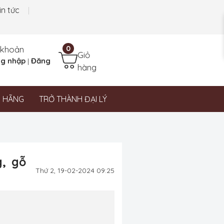
in tức
 khoản
0
Giỏ
g nhập
Đăng
|
hàng
N HÃNG
TRỞ THÀNH ĐẠI LÝ
g, gỗ
Thứ 2, 19-02-2024 09:25