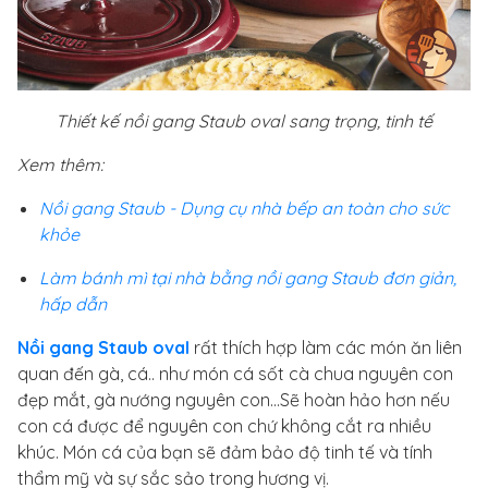
Thiết kế nồi gang Staub oval sang trọng, tinh tế
Xem thêm:
Nồi gang Staub - Dụng cụ nhà bếp an toàn cho sức
khỏe
Làm bánh mì tại nhà bằng nồi gang Staub đơn giản,
hấp dẫn
Nồi gang Staub oval
rất thích hợp làm các món ăn liên
quan đến gà, cá.. như món cá sốt cà chua nguyên con
đẹp mắt, gà nướng nguyên con...Sẽ hoàn hảo hơn nếu
con cá được để nguyên con chứ không cắt ra nhiều
khúc. Món cá của bạn sẽ đảm bảo độ tinh tế và tính
thẩm mỹ và sự sắc sảo trong hương vị.