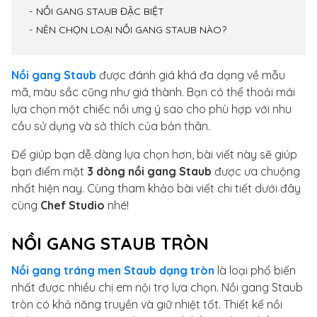
NỒI GANG STAUB ĐẶC BIỆT
NÊN CHỌN LOẠI NỒI GANG STAUB NÀO?
Nồi gang Staub
được đánh giá khá đa dạng về mẫu
mã, màu sắc cũng như giá thành. Bạn có thể thoải mái
lựa chọn một chiếc nồi ưng ý sao cho phù hợp với nhu
cầu sử dụng và sở thích của bản thân.
Để giúp bạn dễ dàng lựa chọn hơn, bài viết này sẽ giúp
bạn điểm mặt
3 dòng nồi gang Staub
được ưa chuộng
nhất hiện nay. Cùng tham khảo bài viết chi tiết dưới đây
cùng
Chef Studio
nhé!
NỒI GANG STAUB TRÒN
Nồi gang tráng men Staub dạng tròn
là loại phổ biến
nhất được nhiều chị em nội trợ lựa chọn. Nồi gang Staub
tròn có khả năng truyền và giữ nhiệt tốt. Thiết kế nồi