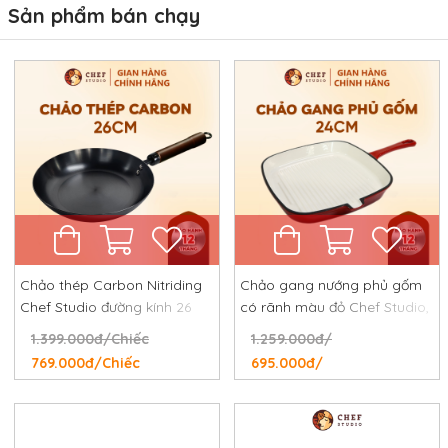
Sản phẩm bán chạy
Chảo thép Carbon Nitriding
Chảo gang nướng phủ gốm
Chef Studio đường kính 26
có rãnh màu đỏ Chef Studio,
cm, chống dính tự nhiên,
đường kính 24 cm
1.399.000đ/Chiếc
1.259.000đ/
chống rỉ, chống xước
769.000đ/Chiếc
695.000đ/