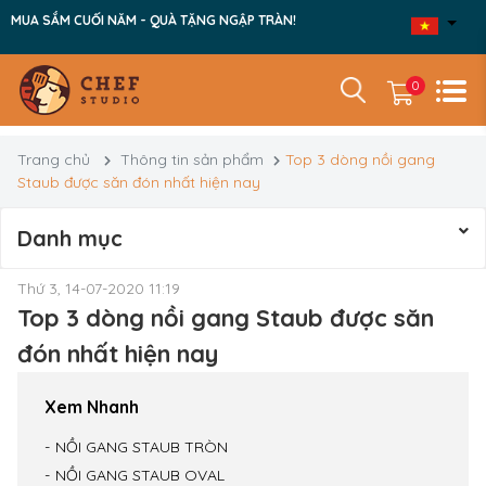
MUA SẮM CUỐI NĂM - QUÀ TẶNG NGẬP TRÀN!
0
Trang chủ
Thông tin sản phẩm
Top 3 dòng nồi gang
Staub được săn đón nhất hiện nay
Danh mục
Thứ 3, 14-07-2020 11:19
Top 3 dòng nồi gang Staub được săn
đón nhất hiện nay
Xem Nhanh
NỒI GANG STAUB TRÒN
NỒI GANG STAUB OVAL