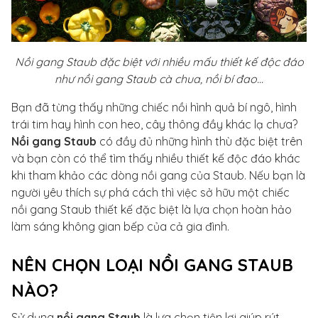
Nồi gang Staub đặc biệt với nhiều mấu thiết kế độc đáo
như nồi gang Staub cà chua, nồi bí đao...
Bạn đã từng thấy những chiếc nồi hình quả bí ngô, hình
trái tim hay hình con heo, cây thông đầy khác lạ chưa?
Nồi gang Staub
có đầy đủ những hình thù đặc biệt trên
và bạn còn có thể tìm thấy nhiều thiết kế độc đáo khác
khi tham khảo các dòng nồi gang của Staub. Nếu bạn là
người yêu thích sự phá cách thì việc sở hữu một chiếc
nồi gang Staub thiết kế đặc biệt là lựa chọn hoàn hảo
làm sáng không gian bếp của cả gia đình.
NÊN CHỌN LOẠI NỒI GANG STAUB
NÀO?
Sử dụng
nồi gang Staub
là lựa chọn tiện lợi giúp rút