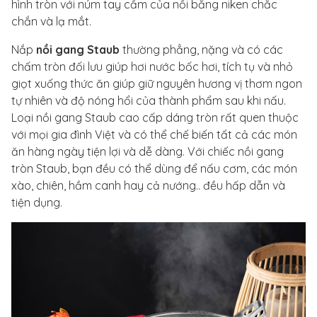
hình tròn với núm tay cầm của nồi bằng niken chắc
chắn và lạ mắt.
Nắp
nồi gang Staub
thường phẳng, nặng và có các
chấm tròn đối lưu giúp hơi nước bốc hơi, tích tụ và nhỏ
giọt xuống thức ăn giúp giữ nguyên hương vị thơm ngon
tự nhiên và độ nóng hổi của thành phẩm sau khi nấu.
Loại nồi gang Staub cao cấp dáng tròn rất quen thuộc
với mọi gia đình Việt và có thể chế biến tất cả các món
ăn hàng ngày tiện lợi và dễ dàng. Với chiếc nồi gang
tròn Staub, bạn đều có thể dùng để nấu cơm, các món
xào, chiên, hầm canh hay cả nướng.. đều hấp dẫn và
tiện dụng.