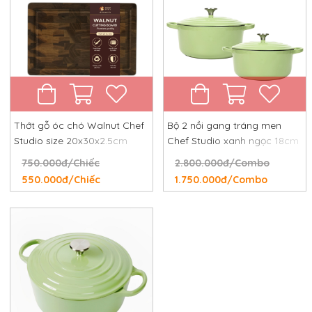
Thớt gỗ óc chó Walnut Chef
Bộ 2 nồi gang tráng men
Studio size 20x30x2.5cm
Chef Studio xanh ngọc 18cm
và 24cm
750.000đ/Chiếc
2.800.000đ/Combo
550.000đ/Chiếc
1.750.000đ/Combo