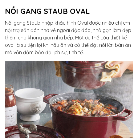
NỒI GANG STAUB OVAL
Nồi gang Staub nhập khẩu hình Oval được nhiều chị em
nội trợ săn đón nhờ vẻ ngoài độc đáo, nhỏ gọn làm đẹp
thêm cho không gian nhà bếp. Một ưu thế của thiết kế
oval là sự tiện lợi khi nấu ăn và có thể đặt nồi lên bàn ăn
mà vẫn đảm bảo độ lịch sự, tinh tế.