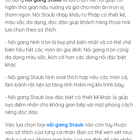
ngắn thời gian nấu nướng và giữ cho món ăn trọn vị,
thơm ngon. Nồi Staub nhập khẩu từ Pháp có thiết kế,
màu sắc đa dạng, độc đáo giúp khách hàng thoải mái
lựa chọn theo sở thích.
- Nồi gang hình tròn là loại phổ biến nhất và có thể chế
biến hầu hết các món ăn gia đình. Nồi gang tròn cũng
đa dạng màu sắc, kích cỡ hơn các dòng nồi đặc biệt
khác.
- Nồi gang Staub hình oval thích hợp nấu các món cá,
làm bánh rất tiện lợi tăng tính thẩm mỹ khi trình bày.
- Nồi gang Staub loại đặc biệt có thiết kế khác lạ giúp
tạo điểm nhấn cho không gian bếp với một phong cách
riêng độc đáo.
Việc lựa chọn loại
nồi gang Staub
nào còn tùy thuộc
vào sở thích của từng cá nhân. Bạn có thể xem xét mục
đích sử dụng, không gian bếp của gia đình để cân nhắc