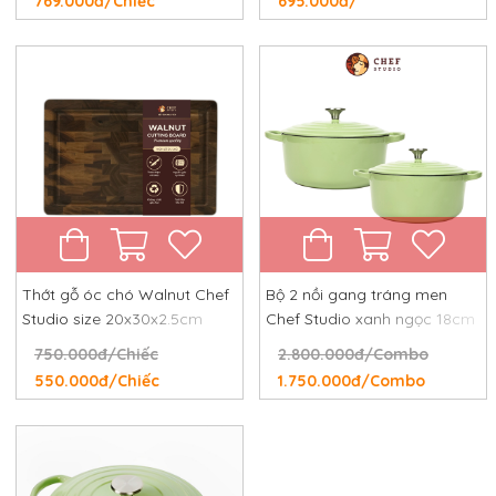
769.000đ/Chiếc
695.000đ/
Thớt gỗ óc chó Walnut Chef
Bộ 2 nồi gang tráng men
Studio size 20x30x2.5cm
Chef Studio xanh ngọc 18cm
và 24cm
750.000đ/Chiếc
2.800.000đ/Combo
550.000đ/Chiếc
1.750.000đ/Combo