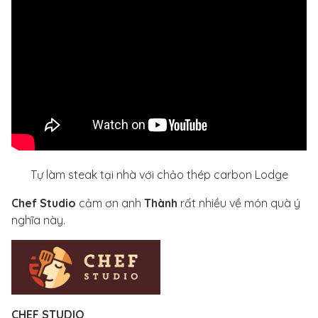
Tự làm steak tại nhà với chảo thép carbon Lodge
Chef Studio
cảm ơn anh
Thành
rất nhiều về món quà ý
nghĩa này.
CHEF STUDIO