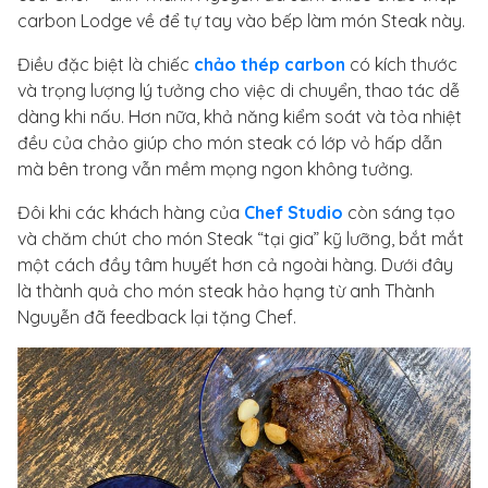
carbon Lodge về để tự tay vào bếp làm món Steak này.
Điều đặc biệt là chiếc
chảo thép carbon
có kích thước
và trọng lượng lý tưởng cho việc di chuyển, thao tác dễ
dàng khi nấu. Hơn nữa, khả năng kiểm soát và tỏa nhiệt
đều của chảo giúp cho món steak có lớp vỏ hấp dẫn
mà bên trong vẫn mềm mọng ngon không tưởng.
Đôi khi các khách hàng của
Chef Studio
còn sáng tạo
và chăm chút cho món Steak “tại gia” kỹ lưỡng, bắt mắt
một cách đầy tâm huyết hơn cả ngoài hàng. Dưới đây
là thành quả cho món steak hảo hạng từ anh Thành
Nguyễn đã feedback lại tặng Chef.