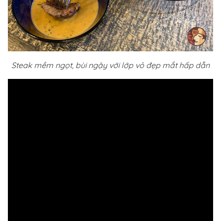
Steak mềm ngọt, bùi ngậy với lớp vỏ đẹp mắt hấp dẫn