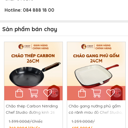
Hotline:
084 888 18 00
Sản phẩm bán chạy
Chảo thép Carbon Nitriding
Chảo gang nướng phủ gốm
Chef Studio đường kính 26
có rãnh màu đỏ Chef Studio,
cm, chống dính tự nhiên,
đường kính 24 cm
1.399.000đ/Chiếc
1.259.000đ/
chống rỉ, chống xước