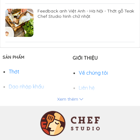
Feedback anh Việt Anh - Hà Nội - Thớt gỗ Teak
Chef Studio hình chữ nhật
SẢN PHẨM
GIỚI THIỆU
Thớt
Về chúng tôi
Dao nhập khẩu
Liên hệ
Xem thêm
Chảo
Phương thức thanh toán
Nồi
Tuyển dụng
Khay và Bếp nướng