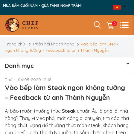
MUA SẮM CUỐI NĂM - QUÀ TẶNG NGẬP TRÀN!
0
Trang chủ
Phản hồi khách hàng
Vào bếp làm Steak
ngon không tưởng – Feedback từ anh Thành Nguyễn
Danh mục
Thứ 4, 06-05-2020 12:18
Vào bếp làm Steak ngon không tưởng
– Feedback từ anh Thành Nguyễn
Ai bảo muốn thưởng thức
Steak
chuẩn Âu là phải đi nhà
hàng? Thay vì việc phải mất công di chuyển, tìm các nhà
hàng chất lượng để thưởng thức món steak, khách hàng
của Chef – anh Thành Nguyễn đã sắm chiếc chảo thép