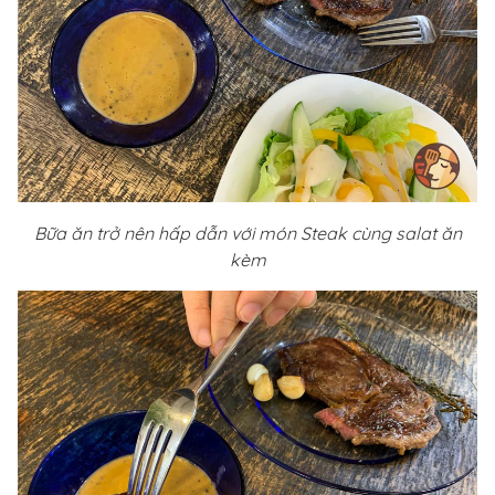
Bữa ăn trở nên hấp dẫn với món Steak cùng salat ăn
kèm