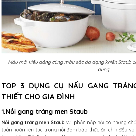
Mẫu mã, kiểu dáng cùng màu sắc đa dạng khiến Staub ch
dùng
TOP 3 DỤNG CỤ NẤU GANG TRÁN
THIẾT CHO GIA ĐÌNH
1.Nồi gang tráng men Staub
Nồi gang tráng men Staub
với phần nắp nồi có những chấ
tuần hoàn liên tục trong nồi đảm bảo thức ăn chín đều và g