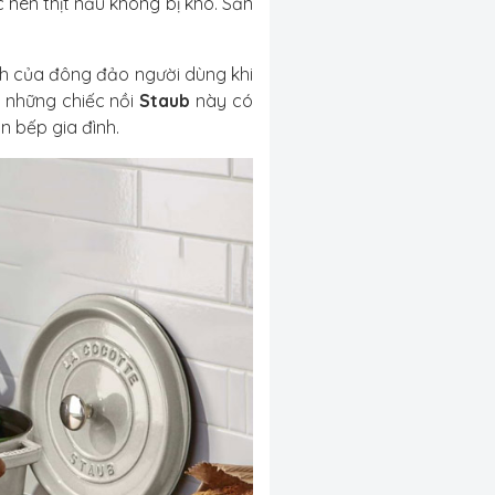
nên thịt nấu không bị khô. Sản
h của đông đảo người dùng khi
, những chiếc nồi
Staub
này có
n bếp gia đình.