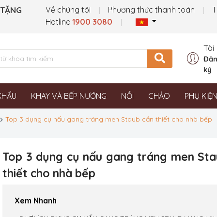
 TẶNG
Về chúng tôi
Phương thức thanh toán
T
Hotline
1900 3080
Tài
Đăn
ký
KHẨU
KHAY VÀ BẾP NƯỚNG
NỒI
CHẢO
PHỤ KIỆ
Top 3 dụng cụ nấu gang tráng men Staub cần thiết cho nhà bếp
Top 3 dụng cụ nấu gang tráng men Sta
thiết cho nhà bếp
Xem Nhanh