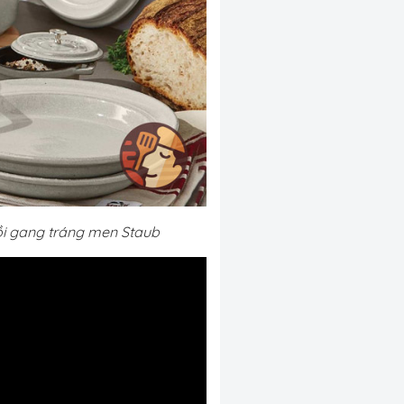
ồi gang tráng men Staub