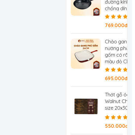
đường kính 2
chống dính tự
chống rỉ, ch
769.000đ/Ch
Chảo gang
nướng phủ
gốm có rãnh
màu đỏ Chef
Studio, đườn
kính 24 cm
695.000đ/
Thớt gỗ óc c
Walnut Chef 
size 20x30x2
550.000đ/C