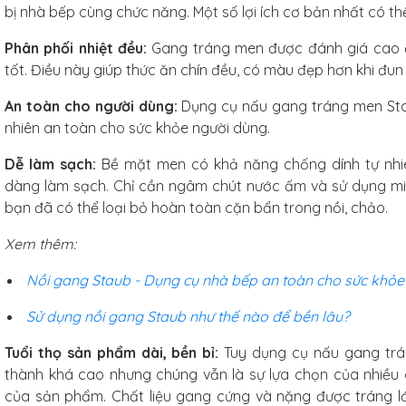
6 cm,
bị nhà bếp cùng chức năng. Một số lợi ích cơ bản nhất có th
 nhiên,
ống xước
Phân phối nhiệt đều:
Gang tráng men được đánh giá cao ở
tốt. Điều này giúp thức ăn chín đều, có màu đẹp hơn khi đun
iếc
An toàn cho người dùng:
Dụng cụ nấu gang tráng men Sta
nhiên an toàn cho sức khỏe người dùng.
Dễ làm sạch:
Bề mặt men có khả năng chống dính tự nhi
dàng làm sạch. Chỉ cần ngâm chút nước ấm và sử dụng mi
g
bạn đã có thể loại bỏ hoàn toàn cặn bẩn trong nồi, chảo.
Xem thêm:
Nồi gang Staub - Dụng cụ nhà bếp an toàn cho sức khỏe
hó
Studio
Sử dụng nồi gang Staub như thế nào để bền lâu?
.5cm
Tuổi thọ sản phẩm dài, bền bỉ:
Tuy dụng cụ nấu gang tr
thành khá cao nhưng chúng vẫn là sự lựa chọn của nhiều g
hiếc
của sản phẩm. Chất liệu gang cứng và nặng được tráng 