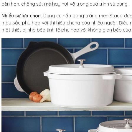
bền hơn, chống sứt mẻ hay nứt vỡ trong quá trình sử dụng.
g tráng men
xanh ngọc
Nhiều sự lựa chọn:
Dụng cụ nấu gang tráng men Staub đượ
m
màu sắc phù hợp với thị hiếu chung của nhiều người. Điều
một thiết bị nhà bếp tinh tế phù hợp với không gian bếp của 
/Combo
ủ gốm
xanh
3L
iếc