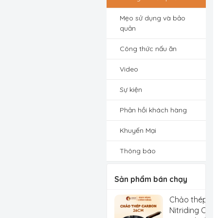
Mẹo sử dụng và bảo
quản
Công thức nấu ăn
Video
Sự kiện
Phản hồi khách hàng
Khuyến Mại
Thông báo
Sản phẩm bán chạy
Chảo thép C
Nitriding Che