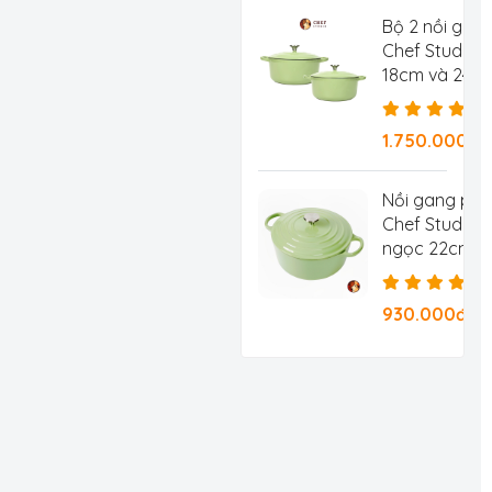
Bộ 2 nồi gan
Chef Studio 
18cm và 24c
1.750.000đ
Nồi gang ph
Chef Studio 
ngọc 22cm 3.
930.000đ/Ch