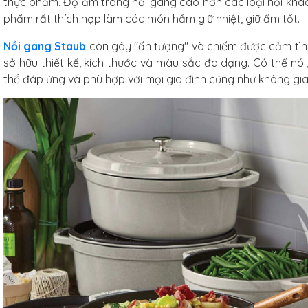
thực phẩm. Độ ẩm trong nồi gang cao hơn các loại nồi khác 
phẩm rất thích hợp làm các món hầm giữ nhiệt, giữ ẩm tốt.
Nồi gang Staub
còn gây "ấn tượng" và chiếm được cảm tìn
sở hữu thiết kế, kích thước và màu sắc đa dạng. Có thể nói
thể đáp ứng và phù hợp với mọi gia đình cũng như không gia