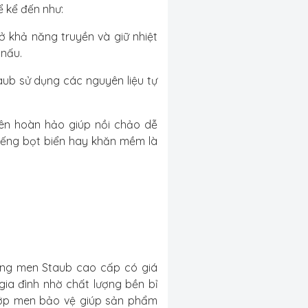
ể kể đến như:
 khả năng truyền và giữ nhiệt
 nấu.
ub sử dụng các nguyên liệu tự
ên hoàn hảo giúp nồi chảo dễ
ếng bọt biển hay khăn mềm là
áng men Staub cao cấp có giá
ia đình nhờ chất lượng bền bỉ
lớp men bảo vệ giúp sản phẩm