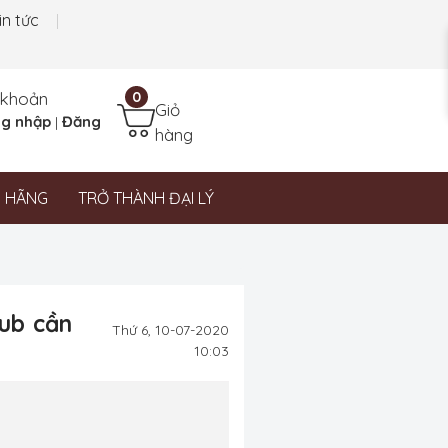
in tức
 khoản
0
Giỏ
g nhập
Đăng
|
hàng
N HÃNG
TRỞ THÀNH ĐẠI LÝ
ub cần
Thứ 6, 10-07-2020
10:03