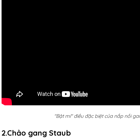
"Bật mí" điều đặc biệt của nắp nồi g
2.Chảo gang Staub