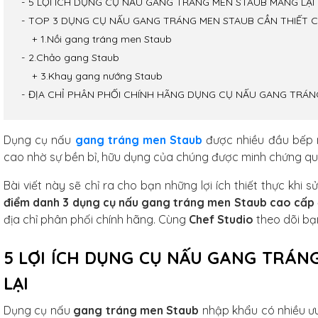
5 LỢI ÍCH DỤNG CỤ NẤU GANG TRÁNG MEN STAUB MANG LẠI
TOP 3 DỤNG CỤ NẤU GANG TRÁNG MEN STAUB CẦN THIẾT C
1.Nồi gang tráng men Staub
2.Chảo gang Staub
3.Khay gang nướng Staub
ĐỊA CHỈ PHÂN PHỐI CHÍNH HÃNG DỤNG CỤ NẤU GANG TRÁN
Dụng cụ nấu
gang tráng men Staub
được nhiều đầu bếp nổ
cao nhờ sự bền bỉ, hữu dụng của chúng được minh chứng qua
Bài viết này sẽ chỉ ra cho bạn những lợi ích thiết thực kh
điểm danh 3 dụng cụ nấu gang tráng men Staub cao cấp
địa chỉ phân phối chính hãng. Cùng
Chef Studio
theo dõi bạ
5 LỢI ÍCH DỤNG CỤ NẤU GANG TRÁ
LẠI
arbon
f Studio
Dụng cụ nấu
gang tráng men Staub
nhập khẩu có nhiều ưu 