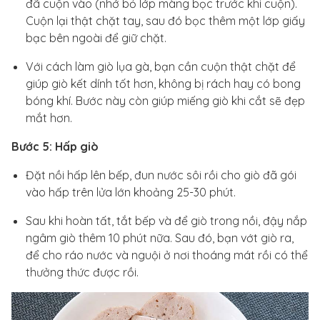
đã cuộn vào (nhớ bỏ lớp màng bọc trước khi cuộn).
Cuộn lại thật chặt tay, sau đó bọc thêm một lớp giấy
bạc bên ngoài để giữ chặt.
Với cách làm giò lụa gà, bạn cần cuộn thật chặt để
giúp giò kết dính tốt hơn, không bị rách hay có bong
bóng khí. Bước này còn giúp miếng giò khi cắt sẽ đẹp
mắt hơn.
Bước 5: Hấp giò
Đặt nồi hấp lên bếp, đun nước sôi rồi cho giò đã gói
vào hấp trên lửa lớn khoảng 25-30 phút.
Sau khi hoàn tất, tắt bếp và để giò trong nồi, đậy nắp
ngâm giò thêm 10 phút nữa. Sau đó, bạn vớt giò ra,
để cho ráo nước và nguội ở nơi thoáng mát rồi có thể
thưởng thức được rồi.