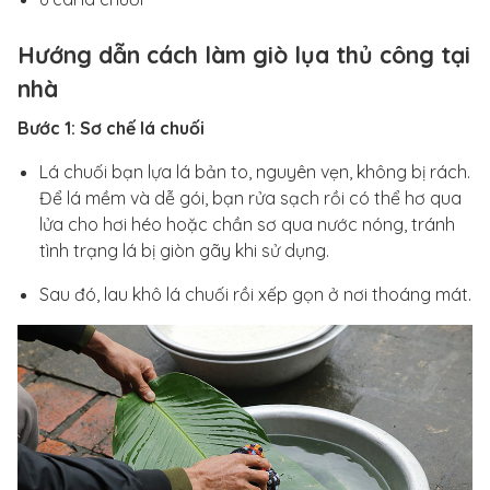
Hướng dẫn cách làm giò lụa thủ công tại
nhà
Bước 1: Sơ chế lá chuối
Lá chuối bạn lựa lá bản to, nguyên vẹn, không bị rách.
Để lá mềm và dễ gói, bạn rửa sạch rồi có thể hơ qua
lửa cho hơi héo hoặc chần sơ qua nước nóng, tránh
tình trạng lá bị giòn gãy khi sử dụng.
Sau đó, lau khô lá chuối rồi xếp gọn ở nơi thoáng mát.