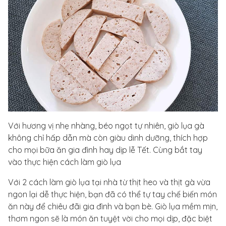
Với hương vị nhẹ nhàng, béo ngọt tự nhiên, giò lụa gà
không chỉ hấp dẫn mà còn giàu dinh dưỡng, thích hợp
cho mọi bữa ăn gia đình hay dịp lễ Tết. Cùng bắt tay
vào thực hiện cách làm giò lụa
Với 2 cách làm giò lụa tại nhà từ thịt heo và thịt gà vừa
ngon lại dễ thực hiện, bạn đã có thể tự tay chế biến món
ăn này để chiêu đãi gia đình và bạn bè. Giò lụa mềm mịn,
thơm ngon sẽ là món ăn tuyệt vời cho mọi dịp, đặc biệt