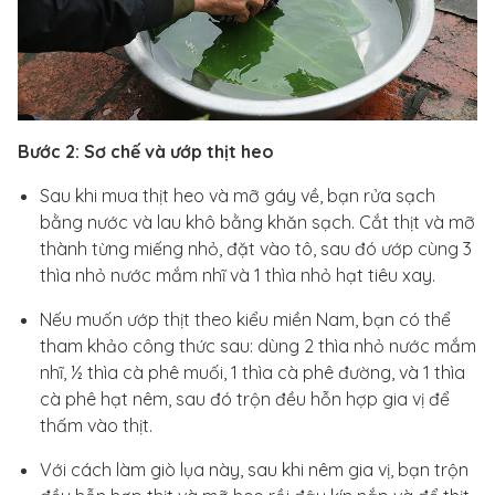
Bước 2: Sơ chế và ướp thịt heo
Sau khi mua thịt heo và mỡ gáy về, bạn rửa sạch
bằng nước và lau khô bằng khăn sạch. Cắt thịt và mỡ
thành từng miếng nhỏ, đặt vào tô, sau đó ướp cùng 3
thìa nhỏ nước mắm nhĩ và 1 thìa nhỏ hạt tiêu xay.
Nếu muốn ướp thịt theo kiểu miền Nam, bạn có thể
tham khảo công thức sau: dùng 2 thìa nhỏ nước mắm
nhĩ, ½ thìa cà phê muối, 1 thìa cà phê đường, và 1 thìa
cà phê hạt nêm, sau đó trộn đều hỗn hợp gia vị để
thấm vào thịt.
Với cách làm giò lụa này, sau khi nêm gia vị, bạn trộn