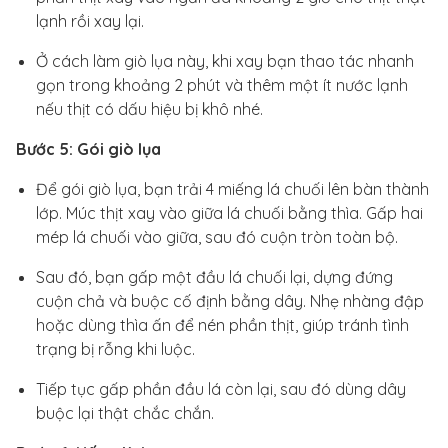
lạnh rồi xay lại.
Ở cách làm giò lụa này, khi xay bạn thao tác nhanh
gọn trong khoảng 2 phút và thêm một ít nước lạnh
nếu thịt có dấu hiệu bị khô nhé.
Bước 5: Gói giò lụa
Để gói giò lụa, bạn trải 4 miếng lá chuối lên bàn thành
lớp. Múc thịt xay vào giữa lá chuối bằng thìa. Gấp hai
mép lá chuối vào giữa, sau đó cuộn tròn toàn bộ.
Sau đó, bạn gấp một đầu lá chuối lại, dựng đứng
cuộn chả và buộc cố định bằng dây. Nhẹ nhàng đập
hoặc dùng thìa ấn để nén phần thịt, giúp tránh tình
trạng bị rỗng khi luộc.
Tiếp tục gấp phần đầu lá còn lại, sau đó dùng dây
buộc lại thật chắc chắn.