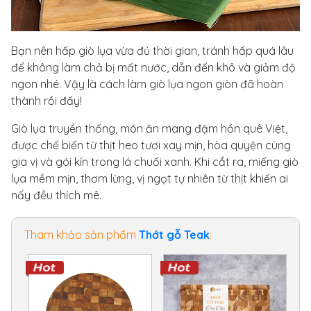
Bạn nên hấp giò lụa vừa đủ thời gian, tránh hấp quá lâu
để không làm chả bị mất nước, dẫn đến khô và giảm độ
ngon nhé. Vậy là cách làm giò lụa ngon giòn đã hoàn
thành rồi đấy!
Giò lụa truyền thống, món ăn mang đậm hồn quê Việt,
được chế biến từ thịt heo tươi xay mịn, hòa quyện cùng
gia vị và gói kín trong lá chuối xanh. Khi cắt ra, miếng giò
lụa mềm mịn, thơm lừng, vị ngọt tự nhiên từ thịt khiến ai
nấy đều thích mê.
Tham khảo sản phẩm
Thớt gỗ Teak
: