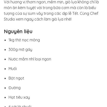
Với hương vị thơm ngon, mềm mịn, giò lụa không chỉ là
món ăn kèm tuyệt vời trong bữa cơm mà còn là biểu
tượng của sự sum vầy trong các dịp lễ Tết. Cùng Chef
Studio xem ngay cách làm giò lụa nhé!
Nguyên liệu
1kg thịt nạc mông
300g mỡ gáy
Nước mắm nhĩ loại ngon
Muối
Bột ngọt
Đường
Hạt tiêu xay
6 cái lá chuối