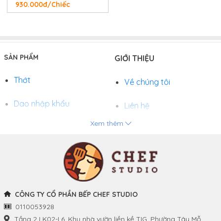
930.000đ/Chiếc
SẢN PHẨM
GIỚI THIỆU
Thớt
Về chúng tôi
Dao nhập khẩu
Liên hệ
Xem thêm
Chảo
Phương thức thanh toán
Nồi
Tuyển dụng
Khay và Bếp nướng
CÔNG TY CỔ PHẦN BẾP CHEF STUDIO
0110053928
THÔNG TIN
THEO DÕI CHÚNG TÔI
Tầng 2 LK02-L6, Khu nhà vườn liền kề TIG, Phường Tây Mỗ,