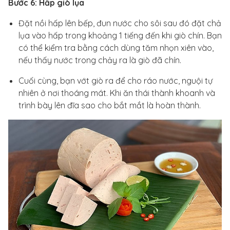
Bước 6: Hấp giò lụa
Đặt nồi hấp lên bếp, đun nước cho sôi sau đó đặt chả
lụa vào hấp trong khoảng 1 tiếng đến khi giò chín. Bạn
có thể kiểm tra bằng cách dùng tăm nhọn xiên vào,
nếu thấy nước trong chảy ra là giò đã chín.
Cuối cùng, bạn vớt giò ra để cho ráo nước, nguội tự
nhiên ở nơi thoáng mát. Khi ăn thái thành khoanh và
trình bày lên đĩa sao cho bắt mắt là hoàn thành.