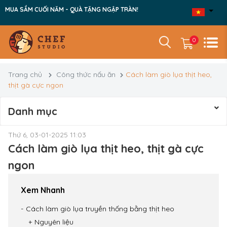
MUA SẮM CUỐI NĂM - QUÀ TẶNG NGẬP TRÀN!
0
Trang chủ
Công thức nấu ăn
Cách làm giò lụa thịt heo,
thịt gà cực ngon
Danh mục
Thứ 6, 03-01-2025 11:03
Cách làm giò lụa thịt heo, thịt gà cực
ngon
Xem Nhanh
Cách làm giò lụa truyền thống bằng thịt heo
Nguyên liệu