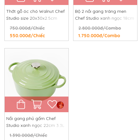
Thớt gỗ óc chó Walnut Chef
Bộ 2 nồi gang tráng men
Studio size 20x30x2.5cm
Chef Studio xanh ngọc 18cm
và 24cm
750.000đ/Chiếc
2.800.000đ/Combo
550.000đ/Chiếc
1.750.000đ/Combo
Nồi gang phủ gốm Chef
Studio xanh ngọc 22cm 3.3L
1.390.000đ/Chiếc