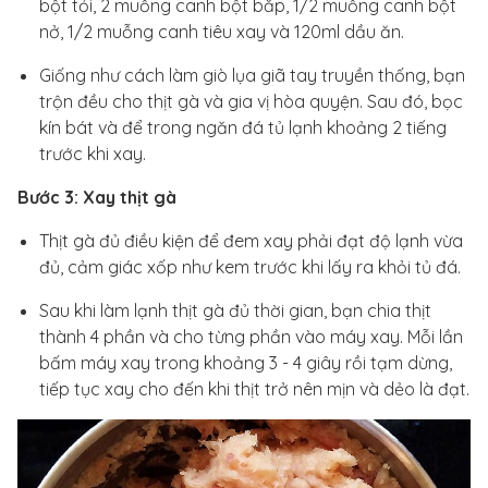
bột tỏi, 2 muỗng canh bột bắp, 1/2 muỗng canh bột
nở, 1/2 muỗng canh tiêu xay và 120ml dầu ăn.
Giống như cách làm giò lụa giã tay truyền thống, bạn
trộn đều cho thịt gà và gia vị hòa quyện. Sau đó, bọc
kín bát và để trong ngăn đá tủ lạnh khoảng 2 tiếng
trước khi xay.
Bước 3: Xay thịt gà
Thịt gà đủ điều kiện để đem xay phải đạt độ lạnh vừa
đủ, cảm giác xốp như kem trước khi lấy ra khỏi tủ đá.
Sau khi làm lạnh thịt gà đủ thời gian, bạn chia thịt
thành 4 phần và cho từng phần vào máy xay. Mỗi lần
bấm máy xay trong khoảng 3 - 4 giây rồi tạm dừng,
tiếp tục xay cho đến khi thịt trở nên mịn và dẻo là đạt.