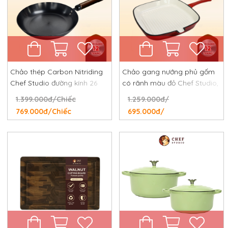
Chảo thép Carbon Nitriding
Chảo gang nướng phủ gốm
Chef Studio đường kính 26
có rãnh màu đỏ Chef Studio,
cm, chống dính tự nhiên,
đường kính 24 cm
1.399.000đ/Chiếc
1.259.000đ/
chống rỉ, chống xước
769.000đ/Chiếc
695.000đ/