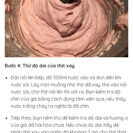
Bước 4: Thử độ dai của thịt xay
Đặt nồi lên bếp, đổ 500ml nước vào và đun đến khi
nước sôi. Lấy một muỗng nhỏ thịt đã xay, thả vào nồi
nước sôi, chờ thịt nổi lên thì vớt ra. Bạn kiểm tra độ
chín của giò bằng cách dùng tăm xiên qua, nếu thấy
nước trắng chảy ra nghĩa là đã chín.
Tiếp theo, bạn nếm thử để kiểm tra độ dai và hương vị
của giò đã hài hòa chưa. Nếu chưa đủ dai, hãy để
phần thịt xay vào ngăn đá khoảng 2 giờ cho thịt thật