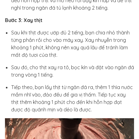
đều hỗn hợp thịt và mỡ heo rồi đậy kín nắp và để thịt
nghỉ trong ngăn đá tủ lạnh khoảng 2 tiếng.
Bước 3: Xay thịt
Sau khi thịt được ướp đủ 2 tiếng, bạn chia nhỏ thành
từng phần rồi cho vào máy xay. Xay nhuyễn trong
khoảng 1 phút, không nên xay quá lâu để tránh làm
mất độ tươi của thịt.
Sau đó, cho thịt xay ra tô, bọc kín và đặt vào ngăn đá
trong vòng 1 tiếng.
Tiếp theo, bạn lấy thịt từ ngăn đá ra, thêm 1 thìa nước
mắm nhĩ vào, đảo đều để gia vị thấm. Tiếp tục xay
thịt thêm khoảng 1 phút cho đến khi hỗn hợp đạt
được độ quánh mịn và dẻo là được.