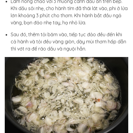
Làm nóng chảo với 3 muỗng canh dầu ăn trên bếp.
Khi dầu sôi nhẹ, cho hành tím đã thái lát vào, phi ở lửa
lớn khoảng 3 phút cho thơm. Khi hành bắt đầu ngả
vàng, bạn đảo nhẹ tay, hạ nhỏ lửa.
Sau đó, thêm tỏi băm vào, tiếp tục đảo đều đến khi
cả hành và tỏi đều vàng giòn, dậy mùi thơm hấp dẫn
thì vớt ra để ráo dầu và nguội hẳn.