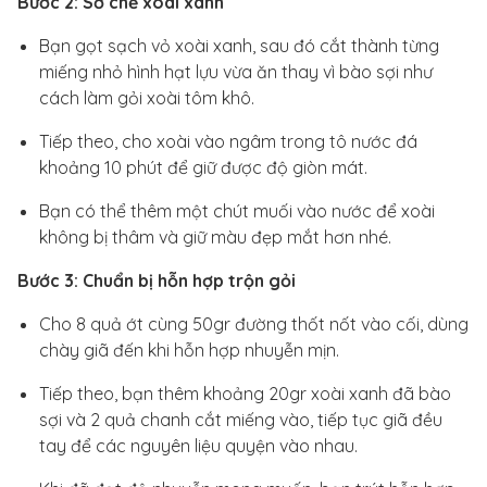
Bước 2: Sơ chế xoài xanh
Bạn gọt sạch vỏ xoài xanh, sau đó cắt thành từng
miếng nhỏ hình hạt lựu vừa ăn thay vì bào sợi như
cách làm gỏi xoài tôm khô.
Tiếp theo, cho xoài vào ngâm trong tô nước đá
khoảng 10 phút để giữ được độ giòn mát.
Bạn có thể thêm một chút muối vào nước để xoài
không bị thâm và giữ màu đẹp mắt hơn nhé.
Bước 3: Chuẩn bị hỗn hợp trộn gỏi
Cho 8 quả ớt cùng 50gr đường thốt nốt vào cối, dùng
chày giã đến khi hỗn hợp nhuyễn mịn.
Tiếp theo, bạn thêm khoảng 20gr xoài xanh đã bào
sợi và 2 quả chanh cắt miếng vào, tiếp tục giã đều
tay để các nguyên liệu quyện vào nhau.