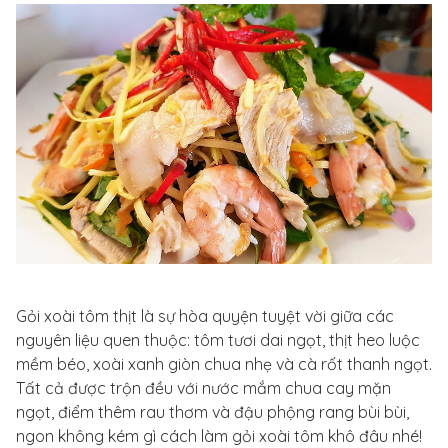
Gỏi xoài tôm thịt là sự hòa quyện tuyệt vời giữa các
nguyên liệu quen thuộc: tôm tươi dai ngọt, thịt heo luộc
mềm béo, xoài xanh giòn chua nhẹ và cà rốt thanh ngọt.
Tất cả được trộn đều với nước mắm chua cay mặn
ngọt, điểm thêm rau thơm và đậu phộng rang bùi bùi,
ngon không kém gì cách làm gỏi xoài tôm khô đâu nhé!