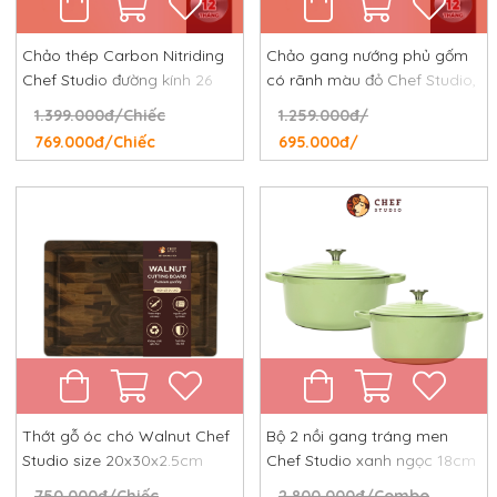
Chảo thép Carbon Nitriding
Chảo gang nướng phủ gốm
Chef Studio đường kính 26
có rãnh màu đỏ Chef Studio,
cm, chống dính tự nhiên,
đường kính 24 cm
1.399.000đ/Chiếc
1.259.000đ/
chống rỉ, chống xước
769.000đ/Chiếc
695.000đ/
Thớt gỗ óc chó Walnut Chef
Bộ 2 nồi gang tráng men
Studio size 20x30x2.5cm
Chef Studio xanh ngọc 18cm
và 24cm
750.000đ/Chiếc
2.800.000đ/Combo