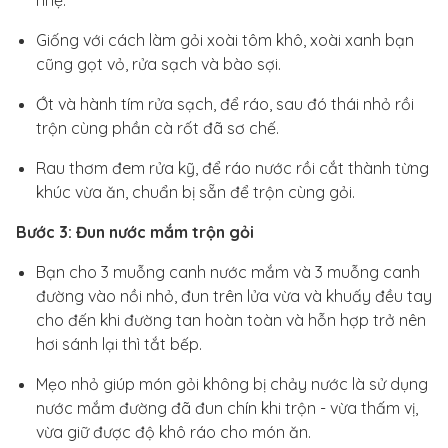
nhẹ.
Giống với cách làm gỏi xoài tôm khô, xoài xanh bạn
cũng gọt vỏ, rửa sạch và bào sợi.
Ớt và hành tím rửa sạch, để ráo, sau đó thái nhỏ rồi
trộn cùng phần cà rốt đã sơ chế.
Rau thơm đem rửa kỹ, để ráo nước rồi cắt thành từng
khúc vừa ăn, chuẩn bị sẵn để trộn cùng gỏi.
Bước 3: Đun nước mắm trộn gỏi
Bạn cho 3 muỗng canh nước mắm và 3 muỗng canh
đường vào nồi nhỏ, đun trên lửa vừa và khuấy đều tay
cho đến khi đường tan hoàn toàn và hỗn hợp trở nên
hơi sánh lại thì tắt bếp.
Mẹo nhỏ giúp món gỏi không bị chảy nước là sử dụng
nước mắm đường đã đun chín khi trộn - vừa thấm vị,
vừa giữ được độ khô ráo cho món ăn.