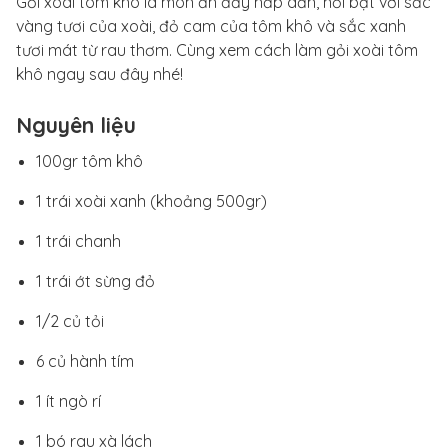
Gỏi xoài tôm khô là món ăn đầy hấp dẫn, nổi bật với sắc
vàng tươi của xoài, đỏ cam của tôm khô và sắc xanh
tươi mát từ rau thơm. Cùng xem cách làm gỏi xoài tôm
khô ngay sau đây nhé!
Nguyên liệu
100gr tôm khô
1 trái xoài xanh (khoảng 500gr)
1 trái chanh
1 trái ớt sừng đỏ
1/2 củ tỏi
6 củ hành tím
1 ít ngò rí
1 bó rau xà lách