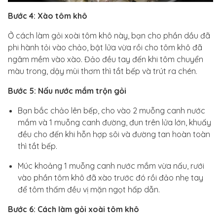
Bước 4: Xào tôm khô
Ở cách làm gỏi xoài tôm khô này, bạn cho phần dầu đã
phi hành tỏi vào chảo, bật lửa vừa rồi cho tôm khô đã
ngâm mềm vào xào. Đảo đều tay đến khi tôm chuyển
màu trong, dậy mùi thơm thì tắt bếp và trút ra chén.
Bước 5: Nấu nước mắm trộn gỏi
Bạn bắc chảo lên bếp, cho vào 2 muỗng canh nước
mắm và 1 muỗng canh đường, đun trên lửa lớn, khuấy
đều cho đến khi hỗn hợp sôi và đường tan hoàn toàn
thì tắt bếp.
Múc khoảng 1 muỗng canh nước mắm vừa nấu, rưới
vào phần tôm khô đã xào trước đó rồi đảo nhẹ tay
để tôm thấm đều vị mặn ngọt hấp dẫn.
Bước 6: Cách làm gỏi xoài tôm khô