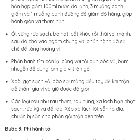
hỗn hợp gồm 100ml nước đá lạnh, 3 muỗng canh
giấm và 1 muỗng canh đường để giảm độ hăng, giúp
hành giòn và thơm hơn.
Ớt sừng rửa sạch, bỏ hạt, cắt khúc rồi thái sợi mảnh,
sau đó cho vào ngâm chung với phần hành đã sơ
chế để tăng hương vị.
Phần hành tím còn lại cùng với tỏi bạn bóc vỏ, băm
nhuyễn để dùng làm gia vị trộn gỏi.
Xoài gọt sạch vỏ, bào sợi mỏng đều tay để khi trộn
dễ thấm gia vị và giữ được độ giòn.
Các loại rau như rau thơm, rau húng, xà lách bạn nhặt
sạch, rửa kỹ và để ráo. Xếp xà lách lót sẵn ra đĩa,
chuẩn bị sẵn cho phần gỏi trộn bên trên.
Bước 3: Phi hành tỏi