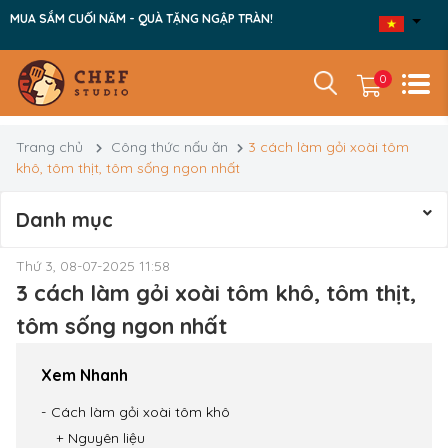
MUA SẮM CUỐI NĂM - QUÀ TẶNG NGẬP TRÀN!
0
Trang chủ
Công thức nấu ăn
3 cách làm gỏi xoài tôm
khô, tôm thịt, tôm sống ngon nhất
Danh mục
Thứ 3, 08-07-2025 11:58
3 cách làm gỏi xoài tôm khô, tôm thịt,
tôm sống ngon nhất
Xem Nhanh
Cách làm gỏi xoài tôm khô
Nguyên liệu