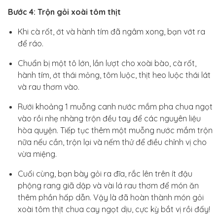
Bước 4: Trộn gỏi xoài tôm thịt
Khi cà rốt, ớt và hành tím đã ngâm xong, bạn vớt ra
để ráo.
Chuẩn bị một tô lớn, lần lượt cho xoài bào, cà rốt,
hành tím, ớt thái mỏng, tôm luộc, thịt heo luộc thái lát
và rau thơm vào.
Rưới khoảng 1 muỗng canh nước mắm pha chua ngọt
vào rồi nhẹ nhàng trộn đều tay để các nguyên liệu
hòa quyện. Tiếp tục thêm một muỗng nước mắm trộn
nữa nếu cần, trộn lại và nếm thử để điều chỉnh vị cho
vừa miệng.
Cuối cùng, bạn bày gỏi ra đĩa, rắc lên trên ít đậu
phộng rang giã dập và vài lá rau thơm để món ăn
thêm phần hấp dẫn. Vậy là đã hoàn thành món gỏi
xoài tôm thịt chua cay ngọt dịu, cực kỳ bắt vị rồi đấy!