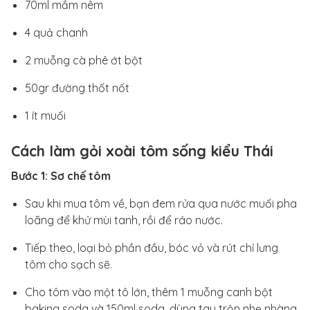
70ml mắm nêm
4 quả chanh
2 muỗng cà phê ớt bột
50gr đường thốt nốt
1 ít muối
Cách làm gỏi xoài tôm sống kiểu Thái
Bước 1: Sơ chế tôm
Sau khi mua tôm về, bạn đem rửa qua nước muối pha
loãng để khử mùi tanh, rồi để ráo nước.
Tiếp theo, loại bỏ phần đầu, bóc vỏ và rút chỉ lưng
tôm cho sạch sẽ.
Cho tôm vào một tô lớn, thêm 1 muỗng canh bột
baking soda và 150ml soda, dùng tay trộn nhẹ nhàng