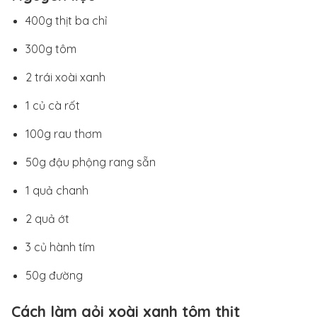
400g thịt ba chỉ
300g tôm
2 trái xoài xanh
1 củ cà rốt
100g rau thơm
50g đậu phộng rang sẵn
1 quả chanh
2 quả ớt
3 củ hành tím
50g đường
Cách làm gỏi xoài xanh tôm thịt