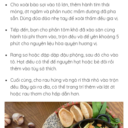
Cho xoài bào sợi vào tô lớn, thêm hành tím thái
mỏng, ớt ngâm và phần nước mắm đường đã pha
sẵn. Dùng đũa đảo nhẹ tay để xoài thấm đều gia vị.
Tiếp đến, bạn cho phần tôm khô đã xào săn cùng
hành tỏi phi thơm vào, trộn đều và để yên khoảng 5
phút cho nguyên liệu hòa quyện hương vị.
Rang sơ hoặc đập dập đậu phộng, sau đó cho vào
tô. Hạt điều có thể để nguyên hạt hoặc bẻ đôi rồi
thêm vào tùy sở thích.
Cuối cùng, cho rau húng và ngò rí thái nhỏ vào trộn
đều. Bày gỏi ra dĩa, có thể trang trí thêm vài lát ớt
hoặc rau thơm cho hấp dẫn hơn.