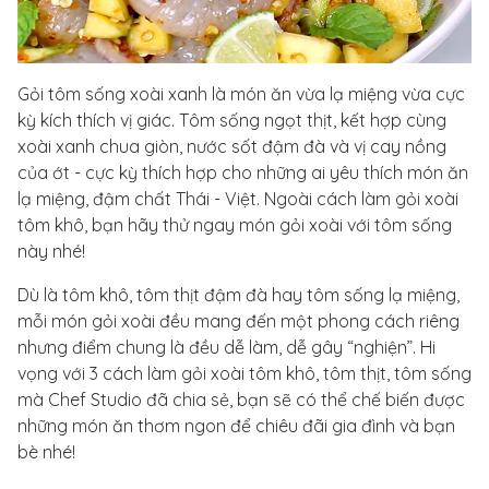
Gỏi tôm sống xoài xanh là món ăn vừa lạ miệng vừa cực
kỳ kích thích vị giác. Tôm sống ngọt thịt, kết hợp cùng
xoài xanh chua giòn, nước sốt đậm đà và vị cay nồng
của ớt - cực kỳ thích hợp cho những ai yêu thích món ăn
lạ miệng, đậm chất Thái - Việt. Ngoài cách làm gỏi xoài
tôm khô, bạn hãy thử ngay món gỏi xoài với tôm sống
này nhé!
Dù là tôm khô, tôm thịt đậm đà hay tôm sống lạ miệng,
mỗi món gỏi xoài đều mang đến một phong cách riêng
nhưng điểm chung là đều dễ làm, dễ gây “nghiện”. Hi
vọng với 3 cách làm gỏi xoài tôm khô, tôm thịt, tôm sống
mà Chef Studio đã chia sẻ, bạn sẽ có thể chế biến được
những món ăn thơm ngon để chiêu đãi gia đình và bạn
bè nhé!