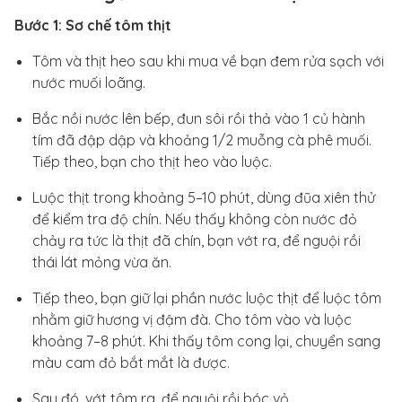
Bước 1: Sơ chế tôm thịt
Tôm và thịt heo sau khi mua về bạn đem rửa sạch với
nước muối loãng.
Bắc nồi nước lên bếp, đun sôi rồi thả vào 1 củ hành
tím đã đập dập và khoảng 1/2 muỗng cà phê muối.
Tiếp theo, bạn cho thịt heo vào luộc.
Luộc thịt trong khoảng 5–10 phút, dùng đũa xiên thử
để kiểm tra độ chín. Nếu thấy không còn nước đỏ
chảy ra tức là thịt đã chín, bạn vớt ra, để nguội rồi
thái lát mỏng vừa ăn.
Tiếp theo, bạn giữ lại phần nước luộc thịt để luộc tôm
nhằm giữ hương vị đậm đà. Cho tôm vào và luộc
khoảng 7–8 phút. Khi thấy tôm cong lại, chuyển sang
màu cam đỏ bắt mắt là được.
Sau đó, vớt tôm ra, để nguội rồi bóc vỏ.