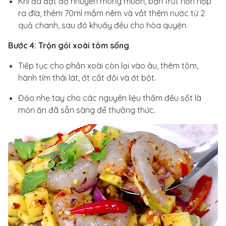
Khi đã đạt độ nhuyễn mong muốn, bạn trút hỗn hợp
ra đĩa, thêm 70ml mắm nêm và vắt thêm nước từ 2
quả chanh, sau đó khuấy đều cho hòa quyện.
Bước 4: Trộn gỏi xoài tôm sống
Tiếp tục cho phần xoài còn lại vào âu, thêm tôm,
hành tím thái lát, ớt cắt đôi và ớt bột.
Đảo nhẹ tay cho các nguyên liệu thấm đều sốt là
món ăn đã sẵn sàng để thưởng thức.