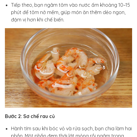
Tiếp theo, bạn ngâm tôm vào nước ấm khoảng 10–15
phút để tôm nở mềm, giúp món ăn thêm dẻo ngon,
đậm vị hơn khi chế biến.
Bước 2: Sơ chế rau củ
Hành tím sau khi bóc vỏ và rửa sạch, bạn chia làm hai
phần. Một phần đem thái lát mỏng rồi ngâm trong