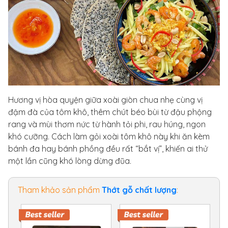
Hương vị hòa quyện giữa xoài giòn chua nhẹ cùng vị
đậm đà của tôm khô, thêm chút béo bùi từ đậu phộng
rang và mùi thơm nức từ hành tỏi phi, rau húng, ngon
khó cưỡng. Cách làm gỏi xoài tôm khô này khi ăn kèm
bánh đa hay bánh phồng đều rất “bắt vị”, khiến ai thử
một lần cũng khó lòng dừng đũa.
Tham khảo sản phẩm
Thớt gỗ chất lượng
: