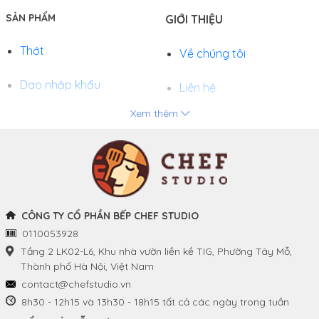
SẢN PHẨM
GIỚI THIỆU
Thớt
Về chúng tôi
Dao nhập khẩu
Liên hệ
Xem thêm
Chảo
Phương thức thanh toán
Nồi
Tuyển dụng
Khay và Bếp nướng
CÔNG TY CỔ PHẦN BẾP CHEF STUDIO
0110053928
THÔNG TIN
THEO DÕI CHÚNG TÔI
Tầng 2 LK02-L6, Khu nhà vườn liền kề TIG, Phường Tây Mỗ,
Thành phố Hà Nội, Việt Nam
Chính sách và quy định
Facebook
contact@chefstudio.vn
chung
8h30 - 12h15 và 13h30 - 18h15 tất cả các ngày trong tuần
Youtube