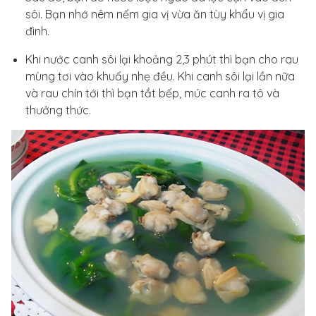
sôi. Bạn nhớ nêm nếm gia vị vừa ăn tùy khẩu vị gia
đình.
Khi nước canh sôi lại khoảng 2,3 phút thì bạn cho rau
mùng tơi vào khuấy nhẹ đều. Khi canh sôi lại lần nữa
và rau chín tới thì bạn tắt bếp, múc canh ra tô và
thưởng thức.