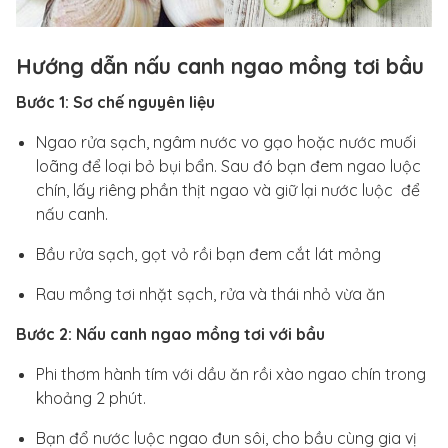
Hướng dẫn nấu canh ngao mồng tơi bầu
Bước 1: Sơ chế nguyên liệu
Ngao rửa sạch, ngâm nước vo gạo hoặc nước muối
loãng để loại bỏ bụi bẩn. Sau đó bạn đem ngao luộc
chín, lấy riêng phần thịt ngao và giữ lại nước luộc để
nấu canh.
Bầu rửa sạch, gọt vỏ rồi bạn đem cắt lát mỏng
Rau mồng tơi nhặt sạch, rửa và thái nhỏ vừa ăn
Bước 2: Nấu canh ngao mồng tơi với bầu
Phi thơm hành tím với dầu ăn rồi xào ngao chín trong
khoảng 2 phút.
Bạn đổ nước luộc ngao đun sôi, cho bầu cùng gia vị