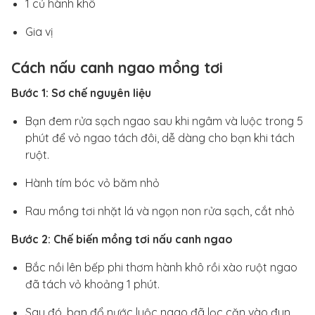
1 củ hành khô
Gia vị
Cách nấu canh ngao mồng tơi
Bước 1: Sơ chế nguyên liệu
Bạn đem rửa sạch ngao sau khi ngâm và luộc trong 5
phút để vỏ ngao tách đôi, dễ dàng cho bạn khi tách
ruột.
Hành tím bóc vỏ băm nhỏ
Rau mồng tơi nhặt lá và ngọn non rửa sạch, cắt nhỏ
Bước 2: Chế biến mồng tơi nấu canh ngao
Bắc nồi lên bếp phi thơm hành khô rồi xào ruột ngao
đã tách vỏ khoảng 1 phút.
Sau đó, bạn đổ nước luộc ngao đã lọc cặn vào đun