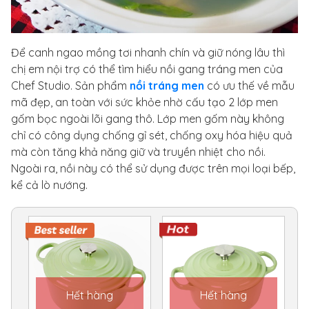
Để canh ngao mồng tơi nhanh chín và giữ nóng lâu thì
chị em nội trợ có thể tìm hiểu nồi gang tráng men của
Chef Studio. Sản phẩm
nồi tráng men
có ưu thế về mẫu
mã đẹp, an toàn với sức khỏe nhờ cấu tạo 2 lớp men
gốm bọc ngoài lõi gang thô. Lớp men gốm này không
chỉ có công dụng chống gỉ sét, chống oxy hóa hiệu quả
mà còn tăng khả năng giữ và truyền nhiệt cho nồi.
Ngoài ra, nồi này có thể sử dụng được trên mọi loại bếp,
kể cả lò nướng.
Hết hàng
Hết hàng