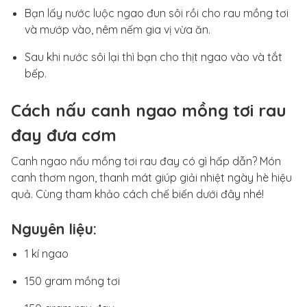
Bạn lấy nước luộc ngao đun sôi rồi cho rau mồng tơi
và mướp vào, nêm nếm gia vị vừa ăn.
Sau khi nước sôi lại thì bạn cho thịt ngao vào và tắt
bếp.
Cách nấu canh ngao mồng tơi rau
đay đưa cơm
Canh ngao nấu mồng tơi rau đay có gì hấp dẫn? Món
canh thơm ngon, thanh mát giúp giải nhiệt ngày hè hiệu
quả. Cùng tham khảo cách chế biến dưới đây nhé!
Nguyên liệu:
1 kí ngao
150 gram mồng tơi