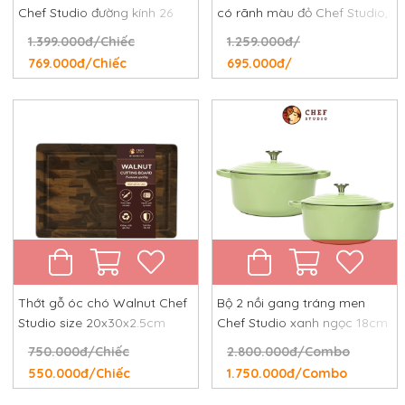
Chef Studio đường kính 26
có rãnh màu đỏ Chef Studio,
cm, chống dính tự nhiên,
đường kính 24 cm
1.399.000đ/Chiếc
1.259.000đ/
chống rỉ, chống xước
769.000đ/Chiếc
695.000đ/
Thớt gỗ óc chó Walnut Chef
Bộ 2 nồi gang tráng men
Studio size 20x30x2.5cm
Chef Studio xanh ngọc 18cm
và 24cm
750.000đ/Chiếc
2.800.000đ/Combo
550.000đ/Chiếc
1.750.000đ/Combo