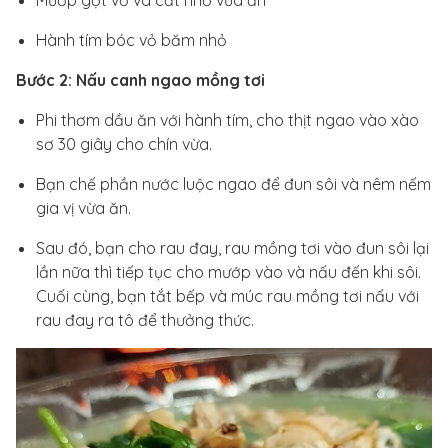
Hành tím bóc vỏ băm nhỏ
Bước 2: Nấu canh ngao mồng tơi
Phi thơm dầu ăn với hành tím, cho thịt ngao vào xào
sơ 30 giây cho chín vừa.
Bạn chế phần nước luộc ngao để đun sôi và nêm nếm
gia vị vừa ăn.
Sau đó, bạn cho rau đay, rau mồng tơi vào đun sôi lại
lần nữa thì tiếp tục cho mướp vào và nấu đến khi sôi.
Cuối cùng, bạn tắt bếp và múc rau mồng tơi nấu với
rau đay ra tô để thưởng thức.