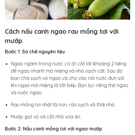
Cách nấu canh ngao rau mồng tơi với
mướp
Bước 1: Sơ chế nguyên liệu
Ngao ngâm trong nước có ớt cắt lát khoảng 2 tiếng
để ngao nhanh mở miệng và nhả sạch cát. Sau đó
bạn chà sạch vỏ ngao và cho vào nồi nước đun sôi
khi ngao mở miệng là tắt bếp. Bạn lọc riêng thịt ngao
và nước ngao.
Rau mồng tơi nhặt lá non, rửa sạch và thái nhỏ.
Mướp gọt vỏ và cắt nhỏ vừa ăn.
Bước 2: Nấu canh mồng tơi với ngao mướp