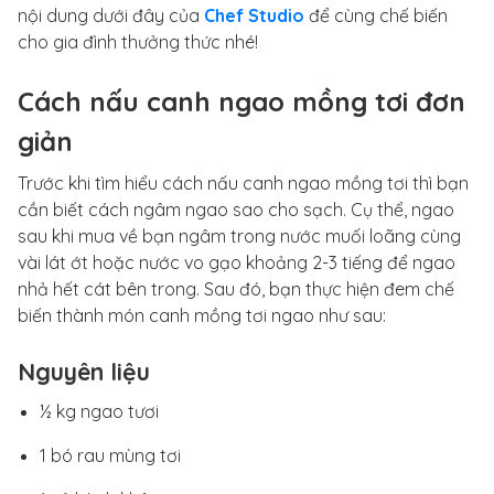
nội dung dưới đây của
Chef Studio
để cùng chế biến
cho gia đình thưởng thức nhé!
Cách nấu canh ngao mồng tơi đơn
giản
Trước khi tìm hiểu cách nấu canh ngao mồng tơi thì bạn
cần biết cách ngâm ngao sao cho sạch. Cụ thể, ngao
sau khi mua về bạn ngâm trong nước muối loãng cùng
vài lát ớt hoặc nước vo gạo khoảng 2-3 tiếng để ngao
nhả hết cát bên trong. Sau đó, bạn thực hiện đem chế
biến thành món canh mồng tơi ngao như sau:
Nguyên liệu
½ kg ngao tươi
1 bó rau mùng tơi