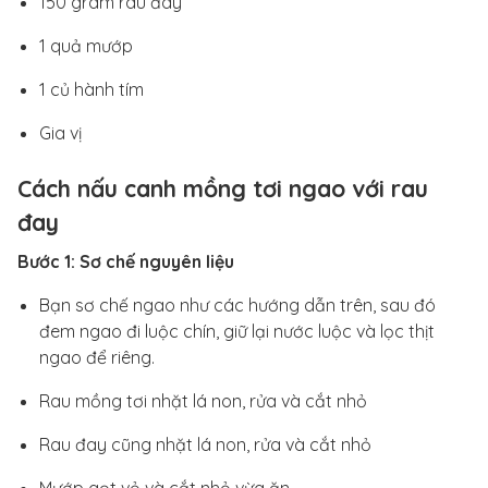
150 gram rau đay
1 quả mướp
1 củ hành tím
Gia vị
Cách nấu canh mồng tơi ngao với rau
đay
Bước 1: Sơ chế nguyên liệu
Bạn sơ chế ngao như các hướng dẫn trên, sau đó
đem ngao đi luộc chín, giữ lại nước luộc và lọc thịt
ngao để riêng.
Rau mồng tơi nhặt lá non, rửa và cắt nhỏ
Rau đay cũng nhặt lá non, rửa và cắt nhỏ
Mướp gọt vỏ và cắt nhỏ vừa ăn