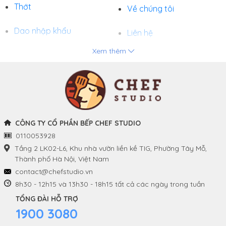
Thớt
Về chúng tôi
Dao nhập khẩu
Liên hệ
Xem thêm
Chảo
Phương thức thanh toán
Nồi
Tuyển dụng
Khay và Bếp nướng
CÔNG TY CỔ PHẦN BẾP CHEF STUDIO
0110053928
THÔNG TIN
THEO DÕI CHÚNG TÔI
Tầng 2 LK02-L6, Khu nhà vườn liền kề TIG, Phường Tây Mỗ,
Thành phố Hà Nội, Việt Nam
Chính sách và quy định
Facebook
contact@chefstudio.vn
chung
8h30 - 12h15 và 13h30 - 18h15 tất cả các ngày trong tuần
Youtube
TỔNG ĐÀI HỖ TRỢ
Hướng dẫn đặt hàng
1900 3080
Tiktok