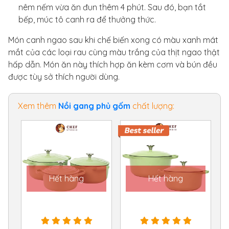
nêm nếm vừa ăn đun thêm 4 phút. Sau đó, bạn tắt
bếp, múc tô canh ra để thưởng thức.
Món canh ngao sau khi chế biến xong có màu xanh mát
mắt của các loại rau cùng màu trắng của thịt ngao thật
hấp dẫn. Món ăn này thích hợp ăn kèm cơm và bún đều
được tùy sở thích người dùng.
Xem thêm
Nồi gang phủ gốm
chất lượng:
Hết hàng
Hết hàng