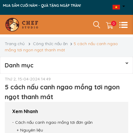
MUA SẮM CUỐI NĂM - QUÀ TẶNG NGẬP TRÀN!
0
Trang chủ
Công thức nấu ăn
5 cách nấu canh ngao
mồng tơi ngon ngọt thanh mát
Danh mục
Thứ 2, 15-04-2024 14:49
5 cách nấu canh ngao mồng tơi ngon
ngọt thanh mát
Xem Nhanh
Cách nấu canh ngao mồng tơi đơn giản
Nguyên liệu