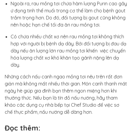
Ngoài ra, rau mồng tơi chứa hàm lượng Purin cao gây
ứ đọng tinh thể muối trong cơ thể làm cho bệnh gout
trầm trọng hơn. Do đó, đối tượng bị gout cũng không
nên hoặc hạn chế tối đa ăn rau mồng tơi.
Có chứa nhiều chất xơ nên rau mồng tơi không thích
hợp với người bị bệnh dạ dày. Bởi đối tượng bị đau dạ
dày nếu ăn lượng lớn rau mồng tơi khiến việc chuyển
hóa lượng chất xơ khó khăn tạo gánh nặng lên dạ
dày.
Những cách nấu canh ngao mồng tơi nêu trên rất đơn
giản mà không mất nhiều thời gian. Món canh thanh mát
ngày hè giúp gia đình bạn thêm ngon miệng hơn khi
thưởng thức. Nếu bạn là tín đồ nấu nướng, hãy tham
khảo các dụng cụ nhà bếp tại Chef Studio để việc sơ
chế thực phẩm, nấu nướng dễ dàng hơn.
Đọc thêm: