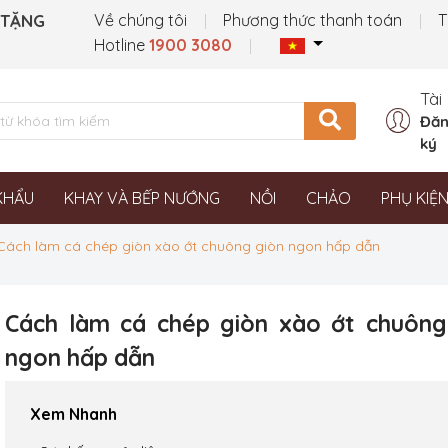
 TẶNG
Về chúng tôi
Phương thức thanh toán
T
Hotline
1900 3080
Tài
Đăn
ký
KHẨU
KHAY VÀ BẾP NƯỚNG
NỒI
CHẢO
PHỤ KIỆ
Cách làm cá chép giòn xào ớt chuông giòn ngon hấp dẫn
Cách làm cá chép giòn xào ớt chuông
ngon hấp dẫn
Xem Nhanh