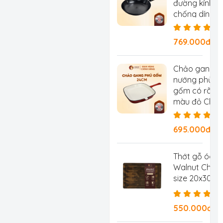
đường kính 2
chống dính tự
chống rỉ, ch
769.000đ/Ch
Chảo gang
nướng phủ
gốm có rãnh
màu đỏ Chef
Studio, đườn
kính 24 cm
695.000đ/
Thớt gỗ óc c
Walnut Chef 
size 20x30x2
550.000đ/C