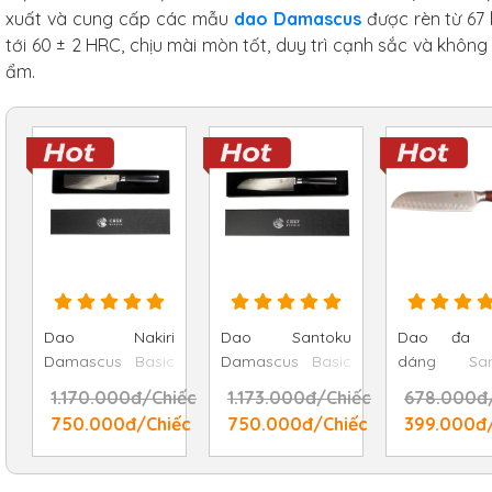
xuất và cung cấp các mẫu
dao Damascus
được rèn từ 67 
tới 60 ± 2 HRC, chịu mài mòn tốt, duy trì cạnh sắc và không
ẩm.
Dao Nakiri
Dao Santoku
Dao đa 
Damascus Basic
Damascus Basic
dáng San
- Chef Studio
- Chef Studio 17.2
Hollow - 
1.170.000đ/Chiếc
1.173.000đ/Chiếc
678.000đ
17.3cm
cm
Studio 17.7 
750.000đ/Chiếc
750.000đ/Chiếc
399.000đ/