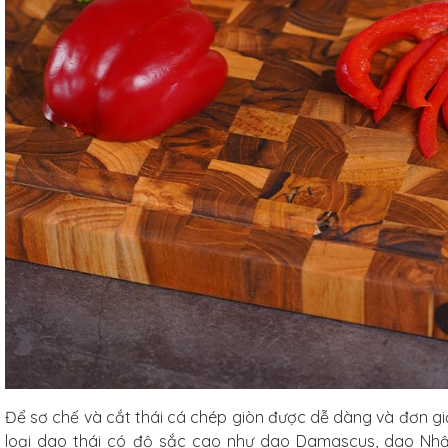
Để sơ chế và cắt thái cá chép giòn được dễ dàng và đơn g
loại dao thái có độ sắc cao như dao Damascus, dao Nhật,