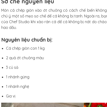
Sơ chế nguyên liệu
6 cm,
 nhiên,
Món cá chép giòn xào ớt chuông có cách chế biến khôn
ống xước
chú ý một số mẹo sơ chế để cá không bị tanh. Ngoài ra, b
iếc
của Chef Studio khi xào rán cá để cá không bị nát do chảo 
hao dầu.
Nguyên liệu chuẩn bị:
Cá chép giòn con 1 kg
g
2 quả ớt chuông màu
3 củ sả
hó
1 nhánh gừng
Studio
.5cm
1 nhánh nghệ
Gia vị
hiếc