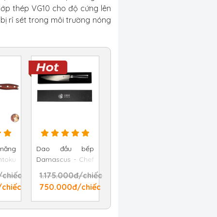
lớp thép VG10 cho độ cứng lên
 bị rỉ sét trong môi trường nóng
năng
Dao đầu bếp
toku
Damascus - Chef
Chef
Studio 19.7 cm
/chiếc
1.175.000đ/chiếc
cm
chiếc
750.000đ/chiếc