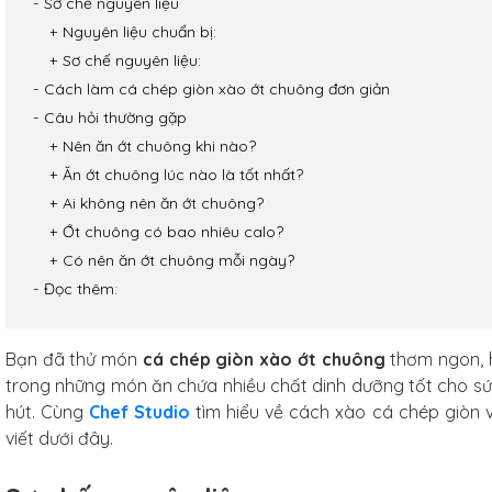
Sơ chế nguyên liệu
Nguyên liệu chuẩn bị:
Sơ chế nguyên liệu:
Cách làm cá chép giòn xào ớt chuông đơn giản
Câu hỏi thường gặp
Nên ăn ớt chuông khi nào?
Ăn ớt chuông lúc nào là tốt nhất?
Ai không nên ăn ớt chuông?
Ớt chuông có bao nhiêu calo?
Có nên ăn ớt chuông mỗi ngày?
Đọc thêm:
Bạn đã thử món
cá chép giòn xào ớt chuông
thơm ngon, 
trong những món ăn chứa nhiều chất dinh dưỡng tốt cho sứ
hút. Cùng
Chef Studio
tìm hiểu về cách xào cá chép giòn 
viết dưới đây.
arbon
f Studio