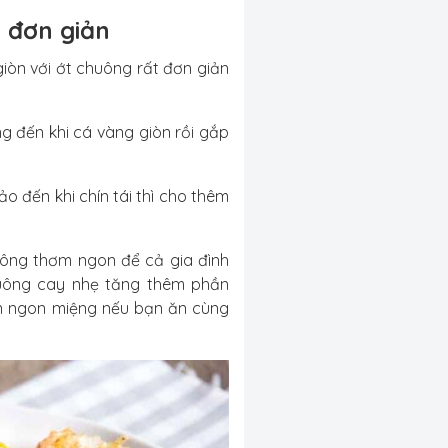
 đơn giản
òn với ớt chuông rất đơn giản
ng đến khi cá vàng giòn rồi gắp
o đến khi chín tái thì cho thêm
ông thơm ngon để cả gia đình
uông cay nhẹ tăng thêm phần
n ngon miệng nếu bạn ăn cùng