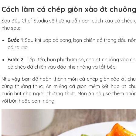
Cách làm cá chép giòn xào ớt chuông
Sau đây Chef Studio sẽ hướng dẫn bạn cách xào cá chép gi
như sau:
Bước 1
: Sau khi ướp cá xong, bạn chiên cá trong dầu nó
cá ra đĩa.
Bước 2
: Tiếp đến, bạn phi thơm sả, cho ớt chuông vào chả
cá chép đã chiên vào đảo nhẹ nhàng và tắt bếp.
Như vậy bạn đã hoàn thành món cá chép giòn xào ớt chu
cùng thưởng thức. Ăn miếng cá giòn mềm kết hợp ớt ch
cuốn hút cho người thưởng thức. Món ăn này sẽ thêm phầ
với bún hoặc cơm nóng.