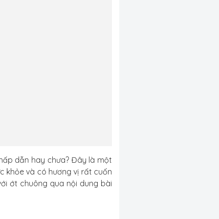
hấp dẫn hay chưa? Đây là một
c khỏe và có hương vị rất cuốn
với ớt chuông qua nội dung bài