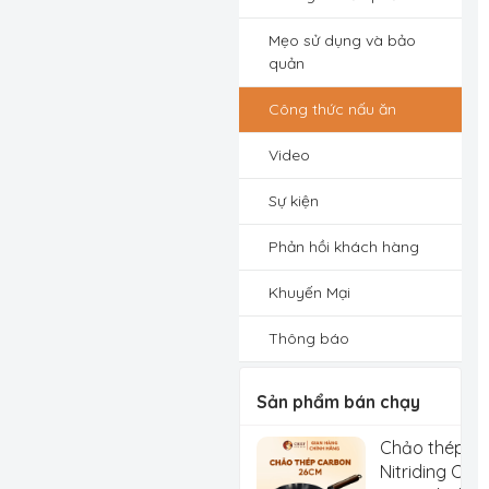
Mẹo sử dụng và bảo
quản
Công thức nấu ăn
Video
Sự kiện
Phản hồi khách hàng
Khuyến Mại
Thông báo
Sản phẩm bán chạy
Chảo thép C
Nitriding Che