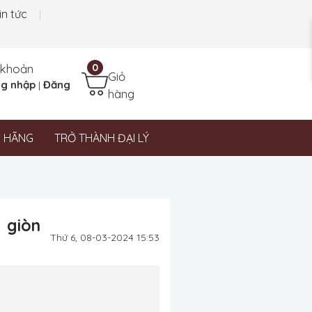
in tức
 khoản
0
Giỏ
g nhập
Đăng
|
hàng
N HÃNG
TRỞ THÀNH ĐẠI LÝ
 giòn
Thứ 6, 08-03-2024 15:53