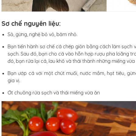
Sơ chế nguyên liệu:
Sả, gừng, nghệ bỏ vỏ, băm nhỏ.
Bạn tiến hành sơ chế cá chép giòn bằng cách làm sạch vảy
sạch. Sau đó, bạn cho cá vào hỗn hợp rượu pha loãng tro
đó, bạn rửa lại cá, lau khô và thái thành những miếng vừ
Bạn ướp cá với một chút muối, nước mắm, hạt tiêu, gừ
gia vị.
Ớt chuông rửa sạch và thái miếng vừa ăn