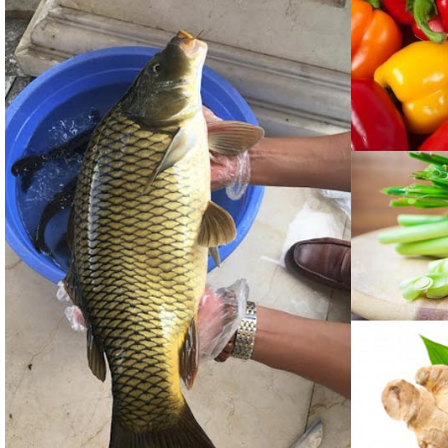
g tráng men
xanh ngọc
m
/Combo
ủ gốm
xanh
3L
iếc