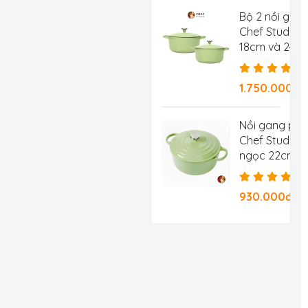
Bộ 2 nồi gan
Chef Studio 
18cm và 24c
1.750.000đ
Nồi gang ph
Chef Studio 
ngọc 22cm 3.
930.000đ/Ch