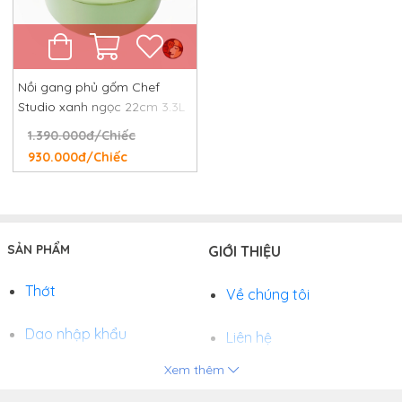
Nồi gang phủ gốm Chef
Studio xanh ngọc 22cm 3.3L
1.390.000đ/Chiếc
930.000đ/Chiếc
SẢN PHẨM
GIỚI THIỆU
Thớt
Về chúng tôi
Dao nhập khẩu
Liên hệ
Xem thêm
Chảo
Phương thức thanh toán