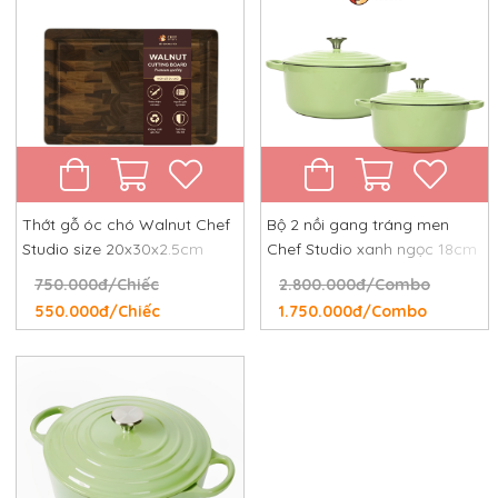
Thớt gỗ óc chó Walnut Chef
Bộ 2 nồi gang tráng men
Studio size 20x30x2.5cm
Chef Studio xanh ngọc 18cm
và 24cm
750.000đ/Chiếc
2.800.000đ/Combo
550.000đ/Chiếc
1.750.000đ/Combo