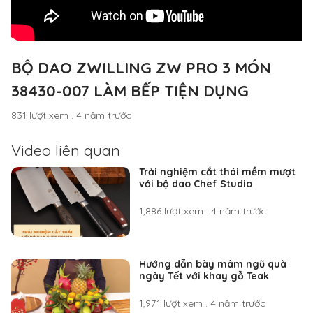
BỘ DAO ZWILLING ZW PRO 3 MÓN
38430-007 LÀM BẾP TIỆN DỤNG
831 lượt xem
.
4 năm trước
Video liên quan
Trải nghiệm cắt thái mềm mượt
với bộ dao Chef Studio
1,886 lượt xem
.
4 năm trước
Hướng dẫn bày mâm ngũ quà
ngày Tết với khay gỗ Teak
1,971 lượt xem
.
4 năm trước