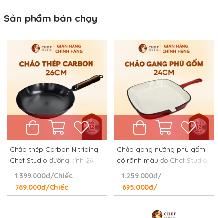
Sản phẩm bán chạy
Chảo thép Carbon Nitriding
Chảo gang nướng phủ gốm
Chef Studio đường kính 26
có rãnh màu đỏ Chef Studio,
cm, chống dính tự nhiên,
đường kính 24 cm
1.399.000đ/Chiếc
1.259.000đ/
chống rỉ, chống xước
769.000đ/Chiếc
695.000đ/