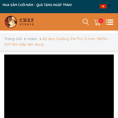
MUA SẮM CUỐI NĂM - QUÀ TẶNG NGẬP TRÀN!
0
Trang chủ
Video
Bộ dao Zwilling ZW Pro 3 món 38430-
007 làm bếp tiện dụng