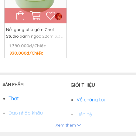
Nồi gang phủ gốm Chef
Studio xanh ngọc 22cm 3.3L
1.390.000đ/Chiếc
930.000đ/Chiếc
SẢN PHẨM
GIỚI THIỆU
Thớt
Về chúng tôi
Dao nhập khẩu
Liên hệ
Xem thêm
Chảo
Phương thức thanh toán