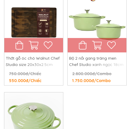
Thớt gỗ óc chó Walnut Chef
Bộ 2 nồi gang tráng men
Studio size 20x30x2.5cm
Chef Studio xanh ngọc 18cm
và 24cm
750.000đ/Chiếc
2.800.000đ/Combo
550.000đ/Chiếc
1.750.000đ/Combo