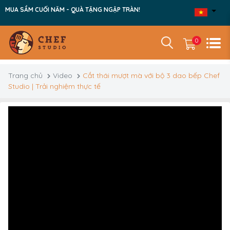
MUA SẮM CUỐI NĂM - QUÀ TẶNG NGẬP TRÀN!
0
Trang chủ
Video
Cắt thái mượt mà với bộ 3 dao bếp Chef
Studio | Trải nghiệm thực tế