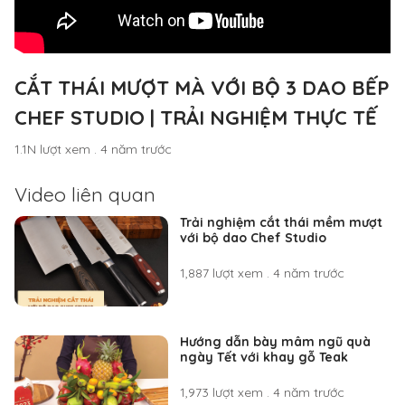
CẮT THÁI MƯỢT MÀ VỚI BỘ 3 DAO BẾP
CHEF STUDIO | TRẢI NGHIỆM THỰC TẾ
1.1N lượt xem
.
4 năm trước
Video liên quan
Trải nghiệm cắt thái mềm mượt
với bộ dao Chef Studio
1,887 lượt xem
.
4 năm trước
Hướng dẫn bày mâm ngũ quà
ngày Tết với khay gỗ Teak
1,973 lượt xem
.
4 năm trước