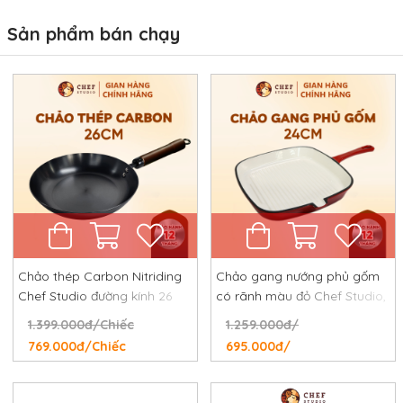
Sản phẩm bán chạy
Chảo thép Carbon Nitriding
Chảo gang nướng phủ gốm
Chef Studio đường kính 26
có rãnh màu đỏ Chef Studio,
cm, chống dính tự nhiên,
đường kính 24 cm
1.399.000đ/Chiếc
1.259.000đ/
chống rỉ, chống xước
769.000đ/Chiếc
695.000đ/