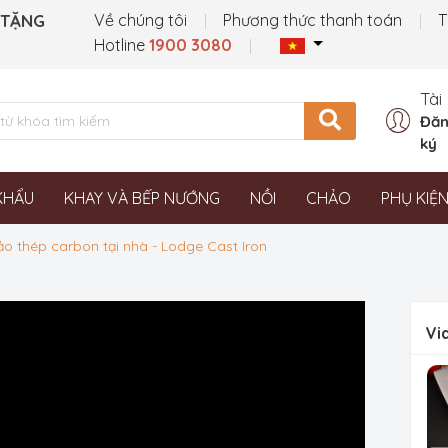
 TẶNG
Về chúng tôi
Phương thức thanh toán
T
Hotline
1900 3080
Tài
Đăn
ký
KHẨU
KHAY VÀ BẾP NƯỚNG
NỒI
CHẢO
PHỤ KIỆ
o thép carbon tại nhà - Lodge Cast Iron
Vi