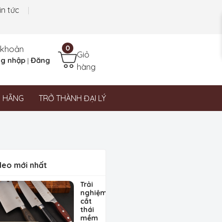
in tức
 khoản
0
Giỏ
g nhập
Đăng
|
hàng
N HÃNG
TRỞ THÀNH ĐẠI LÝ
deo mới nhất
Trải
nghiệm
cắt
thái
mềm