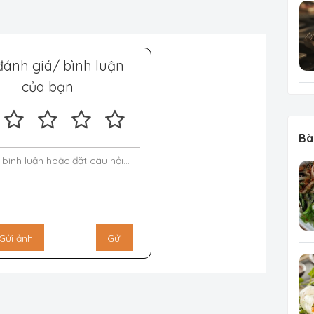
đánh giá/ bình luận
của bạn
Bà
Gửi ảnh
Gửi