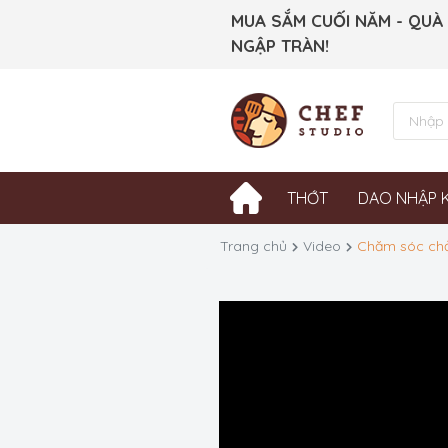
MUA SẮM CUỐI NĂM - QUÀ
NGẬP TRÀN!
THỚT
DAO NHẬP 
Trang chủ
Video
Chăm sóc chả