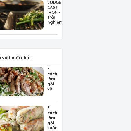
LODGE
tinh
CAST
tế
IRON -
đến
Trải
từ
nghiệm
Pháp
nấu ăn
tuyệt
vời với
nồi
chảo
gang
Mỹ
i viết mới nhất
3
cách
làm
gỏi
vịt
bắp
cải,
gỏi
3
vịt
cách
hành
làm
tây,
gỏi
gỏi
cuốn
vịt