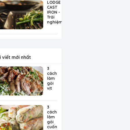
LODGE
tinh
CAST
tế
IRON -
đến
Trải
từ
nghiệm
Pháp
nấu ăn
tuyệt
vời với
nồi
chảo
gang
Mỹ
i viết mới nhất
3
cách
làm
gỏi
vịt
bắp
cải,
gỏi
3
vịt
cách
hành
làm
tây,
gỏi
gỏi
cuốn
vịt