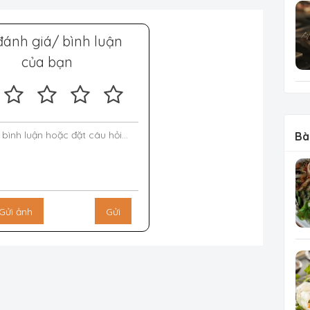
đánh giá/ bình luận
của bạn
Bà
Gửi ảnh
Gửi