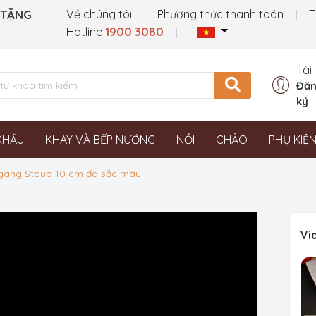
 TẶNG
Về chúng tôi
Phương thức thanh toán
T
Hotline
1900 3080
Tài
Đăn
ký
KHẨU
KHAY VÀ BẾP NƯỚNG
NỒI
CHẢO
PHỤ KIỆ
i gang Staub 10 cm đa sắc màu
Vi