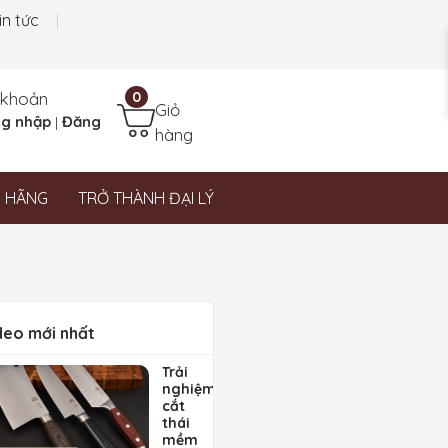
in tức
 khoản
0
Giỏ
g nhập
Đăng
|
hàng
N HÃNG
TRỞ THÀNH ĐẠI LÝ
deo mới nhất
Trải
nghiệm
cắt
thái
mềm