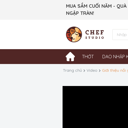
MUA SẮM CUỐI NĂM - QUÀ
NGẬP TRÀN!
THỚT
DAO NHẬP 
Trang chủ
Video
Giới thiệu nồ