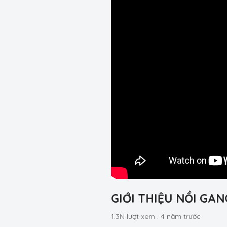
GIỚI THIỆU NỒI GA
1.3N lượt xem
.
4 năm trước