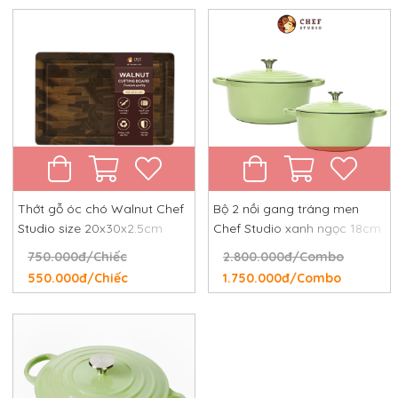
Thớt gỗ óc chó Walnut Chef
Bộ 2 nồi gang tráng men
Studio size 20x30x2.5cm
Chef Studio xanh ngọc 18cm
và 24cm
750.000đ/Chiếc
2.800.000đ/Combo
550.000đ/Chiếc
1.750.000đ/Combo