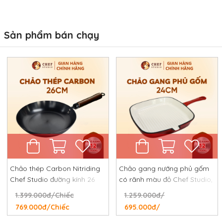
Sản phẩm bán chạy
Chảo thép Carbon Nitriding
Chảo gang nướng phủ gốm
Chef Studio đường kính 26
có rãnh màu đỏ Chef Studio,
cm, chống dính tự nhiên,
đường kính 24 cm
1.399.000đ/Chiếc
1.259.000đ/
chống rỉ, chống xước
769.000đ/Chiếc
695.000đ/