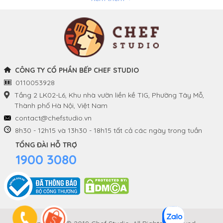
Chảo
Phương thức thanh toán
Nồi
Tuyển dụng
Khay và Bếp nướng
CÔNG TY CỔ PHẦN BẾP CHEF STUDIO
0110053928
THÔNG TIN
THEO DÕI CHÚNG TÔI
Tầng 2 LK02-L6, Khu nhà vườn liền kề TIG, Phường Tây Mỗ,
Thành phố Hà Nội, Việt Nam
Chính sách và quy định
Facebook
contact@chefstudio.vn
chung
8h30 - 12h15 và 13h30 - 18h15 tất cả các ngày trong tuần
Youtube
TỔNG ĐÀI HỖ TRỢ
Hướng dẫn đặt hàng
1900 3080
Tiktok
Chính sách đổi hàng