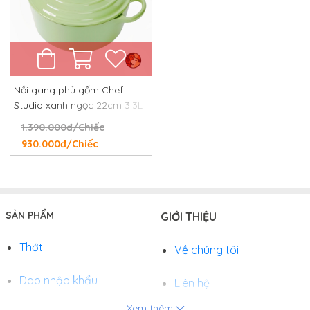
Nồi gang phủ gốm Chef
Studio xanh ngọc 22cm 3.3L
1.390.000đ/Chiếc
930.000đ/Chiếc
SẢN PHẨM
GIỚI THIỆU
Thớt
Về chúng tôi
Dao nhập khẩu
Liên hệ
Xem thêm