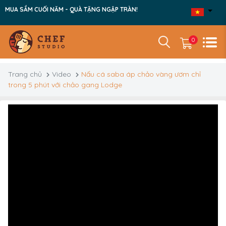
MUA SẮM CUỐI NĂM - QUÀ TẶNG NGẬP TRÀN!
0
Trang chủ
Video
Nấu cá saba áp chảo vàng ươm chỉ
trong 5 phút với chảo gang Lodge