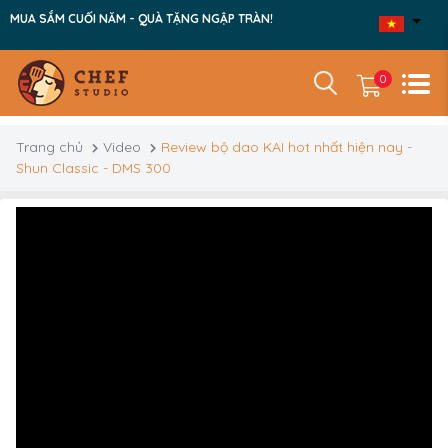
MUA SẮM CUỐI NĂM - QUÀ TẶNG NGẬP TRÀN!
0
Trang chủ
Video
Review bộ dao KAI hot nhất hiện nay -
Shun Classic - DMS 300