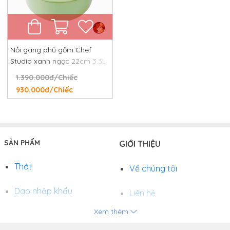
Nồi gang phủ gốm Chef
Studio xanh ngọc 22cm 3.3L
1.390.000đ/Chiếc
930.000đ/Chiếc
SẢN PHẨM
GIỚI THIỆU
Thớt
Về chúng tôi
Dao nhập khẩu
Liên hệ
Xem thêm
Chảo
Phương thức thanh toán