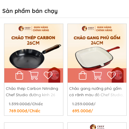
Sản phẩm bán chạy
Chảo thép Carbon Nitriding
Chảo gang nướng phủ gốm
Chef Studio đường kính 26
có rãnh màu đỏ Chef Studio,
cm, chống dính tự nhiên,
đường kính 24 cm
1.399.000đ/Chiếc
1.259.000đ/
chống rỉ, chống xước
769.000đ/Chiếc
695.000đ/