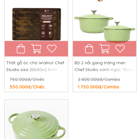
Thớt gỗ óc chó Walnut Chef
Bộ 2 nồi gang tráng men
Studio size 20x30x2.5cm
Chef Studio xanh ngọc 18cm
và 24cm
750.000đ/Chiếc
2.800.000đ/Combo
550.000đ/Chiếc
1.750.000đ/Combo