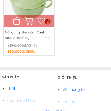
Nồi gang phủ gốm Chef
Studio xanh ngọc 22cm 3.3L
1.390.000đ/Chiếc
930.000đ/Chiếc
SẢN PHẨM
GIỚI THIỆU
Thớt
Về chúng tôi
Dao nhập khẩu
Liên hệ
Xem thêm